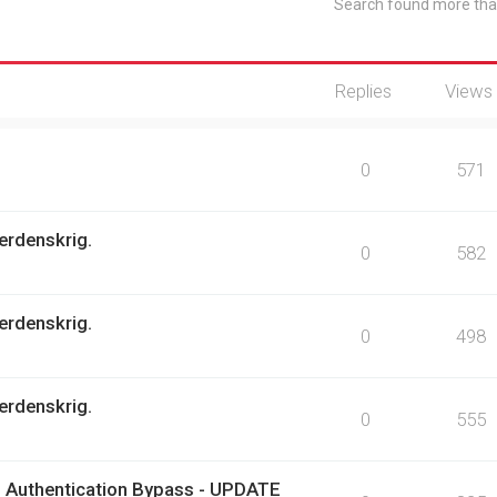
Search found more th
Replies
Views
0
571
erdenskrig.
0
582
erdenskrig.
0
498
erdenskrig.
0
555
 Authentication Bypass - UPDATE