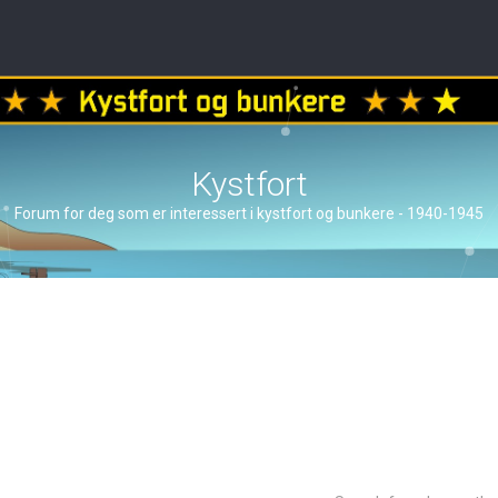
Kystfort
Forum for deg som er interessert i kystfort og bunkere - 1940-1945