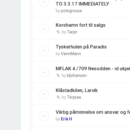
TO 3.3.17 IMMEDIATELY
by
potegrouse
Korshamn fort til salgs
by
Tarjei
Tyskerhulen på Paradis
by
VannMann
MFLAK 4./709 Nesodden - id ukjen
by
kljohansen
Klåstadkilen, Larvik
by
Terjeaa
Viktig påminnelse om ansvar og fe
by
Erik H