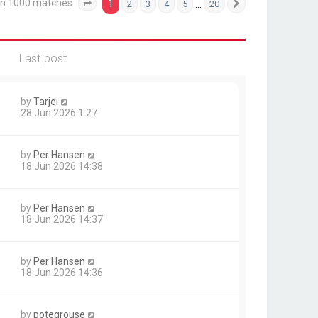
an 1000 matches
1
…
2
3
4
5
20
Page
1
of
20
Next
Last post
by
Tarjei
28 Jun 2026 1:27
by
Per Hansen
18 Jun 2026 14:38
by
Per Hansen
18 Jun 2026 14:37
by
Per Hansen
18 Jun 2026 14:36
by
potegrouse