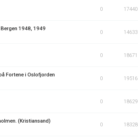
0
17440
1: Bergen 1948, 1949
0
14633
0
18671
å Fortene i Oslofjorden
0
19516
0
18629
holmen. (Kristiansand)
0
18328