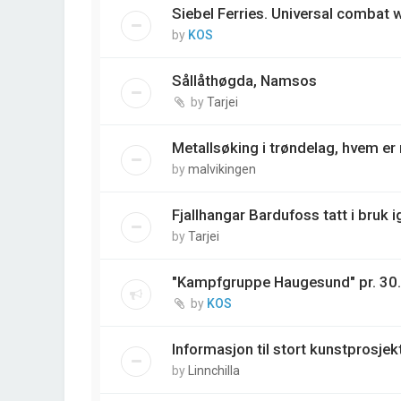
Siebel Ferries. Universal combat
by
KOS
Sållåthøgda, Namsos
by
Tarjei
Metallsøking i trøndelag, hvem e
by
malvikingen
Fjallhangar Bardufoss tatt i bruk i
by
Tarjei
"Kampfgruppe Haugesund" pr. 30
by
KOS
Informasjon til stort kunstprosjek
by
Linnchilla