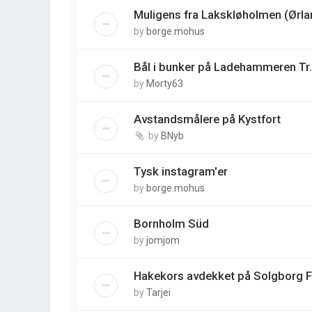
Muligens fra Lakskløholmen (Ørla
by
borge.mohus
Bål i bunker på Ladehammeren Tr.
by
Morty63
Avstandsmålere på Kystfort
by
BNyb
Tysk instagram'er
by
borge.mohus
Bornholm Süd
by
jomjom
Hakekors avdekket på Solgborg 
by
Tarjei