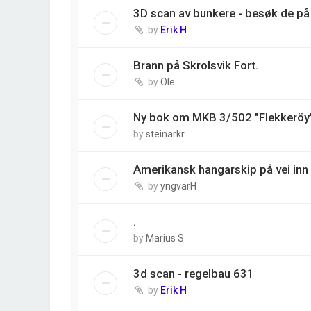
3D scan av bunkere - besøk de på 
by
Erik H
Brann på Skrolsvik Fort.
by
Ole
Ny bok om MKB 3/502 "Flekkeröy
by
steinarkr
Amerikansk hangarskip på vei inn 
by
yngvarH
.
by
Marius S
3d scan - regelbau 631
by
Erik H