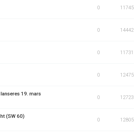
0
11745
0
14442
0
11731
0
12475
 lanseres 19. mars
0
12723
ht (SW 60)
0
12805