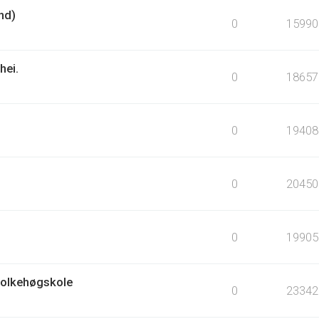
nd)
0
15990
hei.
0
18657
0
19408
0
20450
0
19905
Folkehøgskole
0
23342