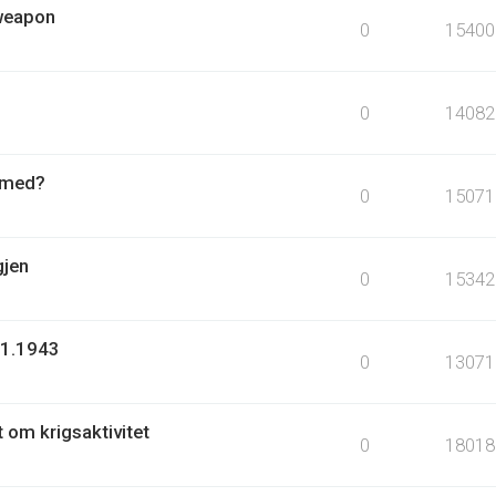
 weapon
0
15400
0
14082
r med?
0
15071
gjen
0
15342
.1.1943
0
13071
t om krigsaktivitet
0
18018