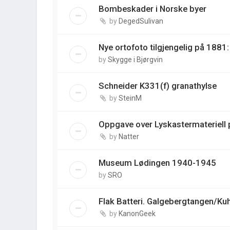
Bombeskader i Norske byer
by
DegedSulivan
Nye ortofoto tilgjengelig på 188
by
Skygge i Bjørgvin
Schneider K331(f) granathylse
by
SteinM
Oppgave over Lyskastermateriell p
by
Natter
Museum Lødingen 1940-1945
by
SRO
Flak Batteri. Galgebergtangen/Ku
by
KanonGeek