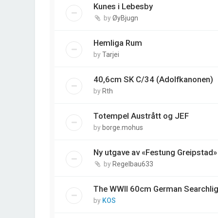
Kunes i Lebesby
by
ØyBjugn
Hemliga Rum
by
Tarjei
40,6cm SK C/34 (Adolfkanonen)
by
Rth
Totempel Austrått og JEF
by
borge.mohus
Ny utgave av «Festung Greipstad»
by
Regelbau633
The WWII 60cm German Searchlig
by
KOS