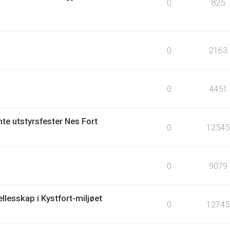
0
825
0
2163
0
4451
te utstyrsfester Nes Fort
0
12545
0
9079
llesskap i Kystfort-miljøet
0
12745