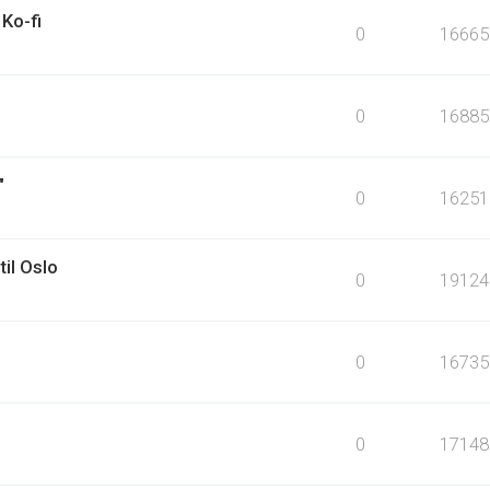
Ko-fi
0
16665
0
16885
"
0
16251
til Oslo
0
19124
0
16735
0
17148