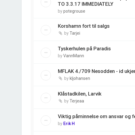
TO 3.3.17 IMMEDIATELY
by
potegrouse
Korshamn fort til salgs
by
Tarjei
Tyskerhulen på Paradis
by
VannMann
MFLAK 4./709 Nesodden - id ukjen
by
kljohansen
Klåstadkilen, Larvik
by
Terjeaa
Viktig påminnelse om ansvar og fe
by
Erik H