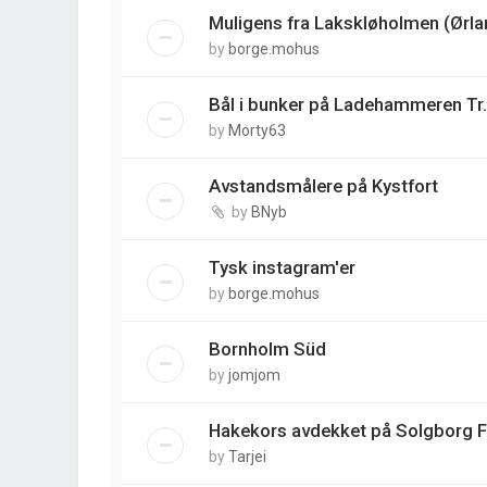
Muligens fra Lakskløholmen (Ørla
by
borge.mohus
Bål i bunker på Ladehammeren Tr.
by
Morty63
Avstandsmålere på Kystfort
by
BNyb
Tysk instagram'er
by
borge.mohus
Bornholm Süd
by
jomjom
Hakekors avdekket på Solgborg 
by
Tarjei