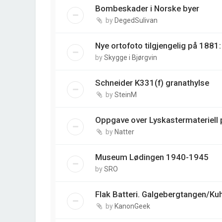
Bombeskader i Norske byer
by
DegedSulivan
Nye ortofoto tilgjengelig på 188
by
Skygge i Bjørgvin
Schneider K331(f) granathylse
by
SteinM
Oppgave over Lyskastermateriell p
by
Natter
Museum Lødingen 1940-1945
by
SRO
Flak Batteri. Galgebergtangen/Ku
by
KanonGeek