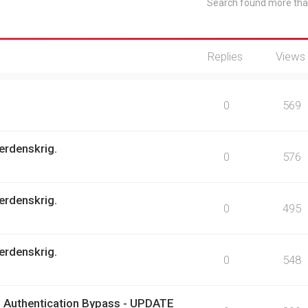
Search found more th
Replies
Views
0
569
erdenskrig.
0
576
erdenskrig.
0
495
erdenskrig.
0
548
 Authentication Bypass - UPDATE