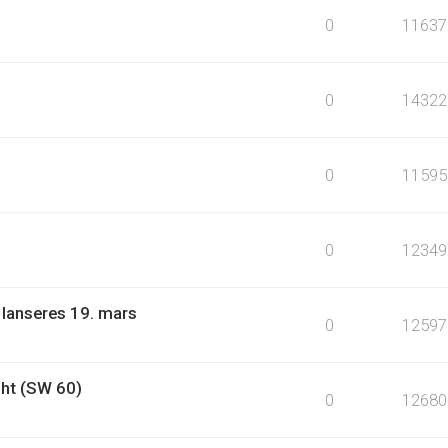
0
11637
0
14322
0
11595
0
12349
 lanseres 19. mars
0
12597
ht (SW 60)
0
12680