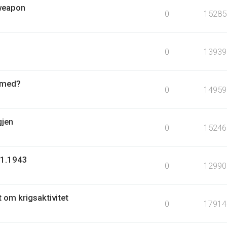
 weapon
0
15285
0
13939
r med?
0
14959
gjen
0
15246
.1.1943
0
12990
t om krigsaktivitet
0
17914