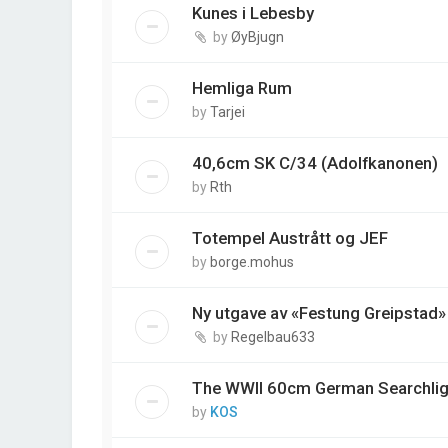
Kunes i Lebesby
by
ØyBjugn
Hemliga Rum
by
Tarjei
40,6cm SK C/34 (Adolfkanonen)
by
Rth
Totempel Austrått og JEF
by
borge.mohus
Ny utgave av «Festung Greipstad»
by
Regelbau633
The WWII 60cm German Searchlig
by
KOS