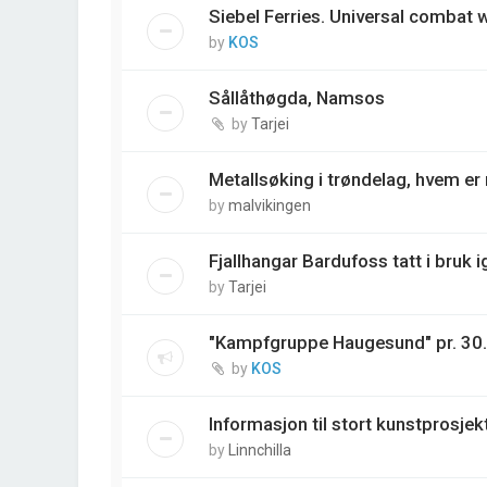
Siebel Ferries. Universal combat
by
KOS
Sållåthøgda, Namsos
by
Tarjei
Metallsøking i trøndelag, hvem e
by
malvikingen
Fjallhangar Bardufoss tatt i bruk i
by
Tarjei
"Kampfgruppe Haugesund" pr. 30
by
KOS
Informasjon til stort kunstprosjek
by
Linnchilla