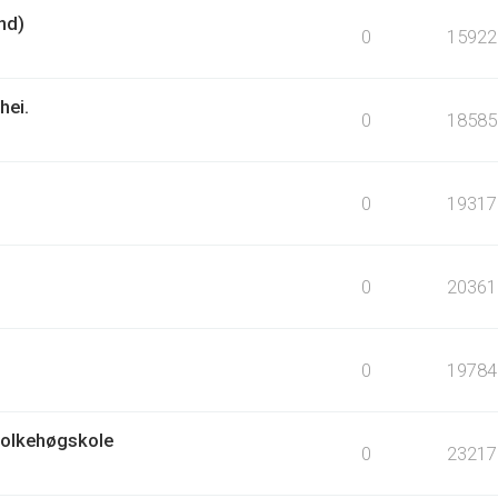
nd)
0
15922
hei.
0
18585
0
19317
0
20361
0
19784
Folkehøgskole
0
23217