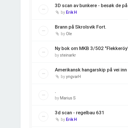
3D scan av bunkere - besøk de på 
by
Erik H
Brann på Skrolsvik Fort.
by
Ole
Ny bok om MKB 3/502 "Flekkeröy
by
steinarkr
Amerikansk hangarskip på vei inn 
by
yngvarH
.
by
Marius S
3d scan - regelbau 631
by
Erik H