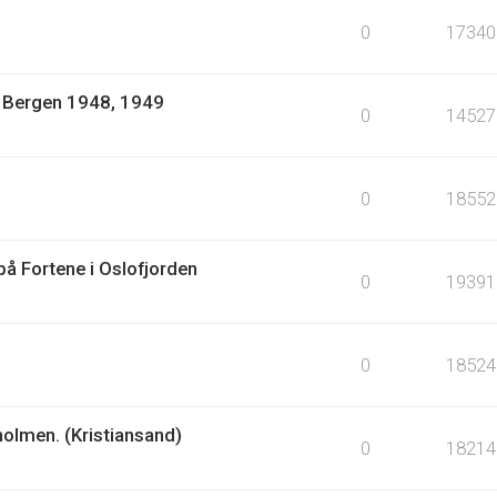
0
17340
1: Bergen 1948, 1949
0
14527
0
18552
å Fortene i Oslofjorden
0
19391
0
18524
holmen. (Kristiansand)
0
18214