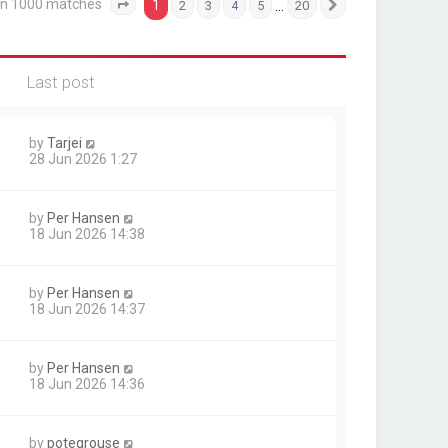
an 1000 matches
1
…
2
3
4
5
20
Page
1
of
20
Next
Last post
by
Tarjei
28 Jun 2026 1:27
by
Per Hansen
18 Jun 2026 14:38
by
Per Hansen
18 Jun 2026 14:37
by
Per Hansen
18 Jun 2026 14:36
by
potegrouse