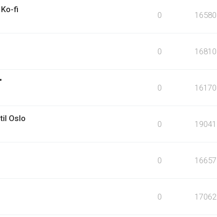
Ko-fi
0
16580
0
16810
"
0
16170
til Oslo
0
19041
0
16657
0
17062