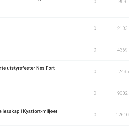
0
809
0
2133
0
4369
te utstyrsfester Nes Fort
0
12435
0
9002
llesskap i Kystfort-miljøet
0
12610