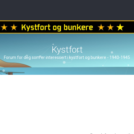
Kystfort
Forum for deg som er interessert i kystfort og bunkere - 1940-1945