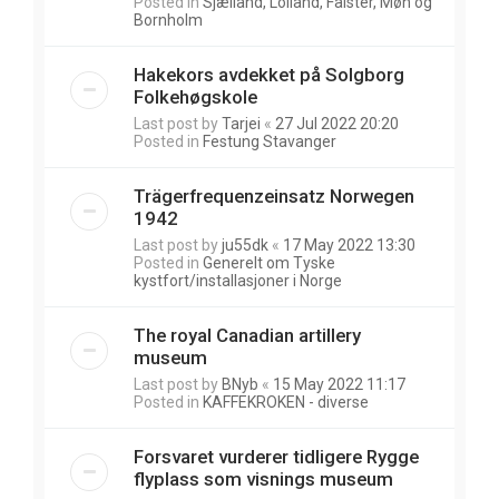
Posted in
Sjælland, Lolland, Falster, Møn og
Bornholm
Hakekors avdekket på Solgborg
Folkehøgskole
Last post by
Tarjei
«
27 Jul 2022 20:20
Posted in
Festung Stavanger
Trägerfrequenzeinsatz Norwegen
1942
Last post by
ju55dk
«
17 May 2022 13:30
Posted in
Generelt om Tyske
kystfort/installasjoner i Norge
The royal Canadian artillery
museum
Last post by
BNyb
«
15 May 2022 11:17
Posted in
KAFFEKROKEN - diverse
Forsvaret vurderer tidligere Rygge
flyplass som visnings museum