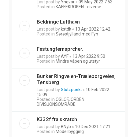
Last post by
Yngvar
«
09 May 2022 7:53
Posted in
KAFFEKROKEN - diverse
Beldringe Lufthavn
Last post by
kstdk
«
13 Apr 2022 12:42
Posted in
Sørøstjylland med Fyn
Festungfernsprcher.
Last post by
AYF
«
13 Apr 2022 9:50
Posted in
Mindre våpen og utstyr
Bunker Ringveien-Træleborgveien,
Tønsberg
Last post by
Stutzpunkt
«
10 Feb 2022
15:09
Posted in
OSLOFJORDEN
DIVISJONSOMRÅDE
K332f fra skratch
Last post by
BNyb
«
10 Dec 2021 17:21
Posted in
Modellbygging