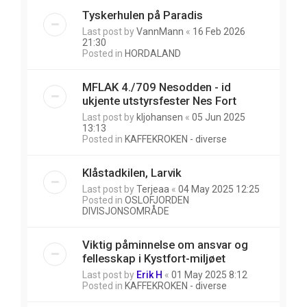
Tyskerhulen på Paradis
Last post by
VannMann
«
16 Feb 2026
21:30
Posted in
HORDALAND
MFLAK 4./709 Nesodden - id
ukjente utstyrsfester Nes Fort
Last post by
kljohansen
«
05 Jun 2025
13:13
Posted in
KAFFEKROKEN - diverse
Klåstadkilen, Larvik
Last post by
Terjeaa
«
04 May 2025 12:25
Posted in
OSLOFJORDEN
DIVISJONSOMRÅDE
Viktig påminnelse om ansvar og
fellesskap i Kystfort-miljøet
Last post by
Erik H
«
01 May 2025 8:12
Posted in
KAFFEKROKEN - diverse