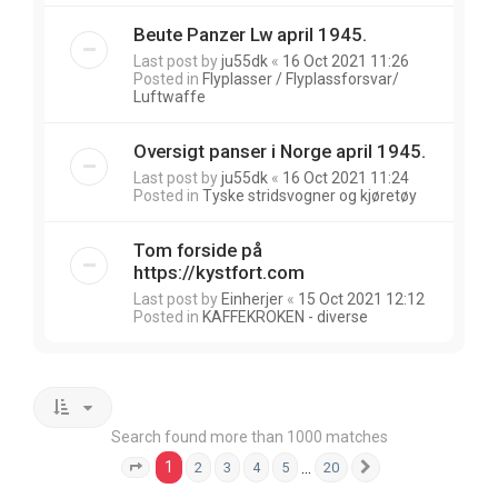
Beute Panzer Lw april 1945.
Last post by
ju55dk
«
16 Oct 2021 11:26
Posted in
Flyplasser / Flyplassforsvar/
Luftwaffe
Oversigt panser i Norge april 1945.
Last post by
ju55dk
«
16 Oct 2021 11:24
Posted in
Tyske stridsvogner og kjøretøy
Tom forside på
https://kystfort.com
Last post by
Einherjer
«
15 Oct 2021 12:12
Posted in
KAFFEKROKEN - diverse
Search found more than 1000 matches
1
…
2
3
4
5
20
Page
1
of
20
Next