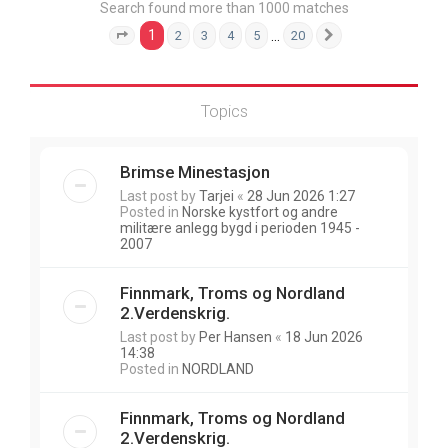
Search found more than 1000 matches
1
…
2
3
4
5
20
Page
1
of
20
Next
Topics
Brimse Minestasjon
Last post by
Tarjei
«
28 Jun 2026 1:27
Posted in
Norske kystfort og andre
militære anlegg bygd i perioden 1945 -
2007
Finnmark, Troms og Nordland
2.Verdenskrig.
Last post by
Per Hansen
«
18 Jun 2026
14:38
Posted in
NORDLAND
Finnmark, Troms og Nordland
2.Verdenskrig.