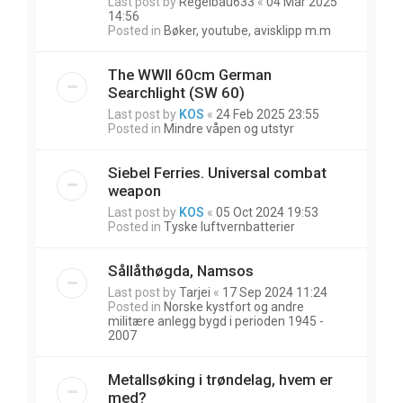
Last post by
Regelbau633
«
04 Mar 2025
14:56
Posted in
Bøker, youtube, avisklipp m.m
The WWII 60cm German
Searchlight (SW 60)
Last post by
KOS
«
24 Feb 2025 23:55
Posted in
Mindre våpen og utstyr
Siebel Ferries. Universal combat
weapon
Last post by
KOS
«
05 Oct 2024 19:53
Posted in
Tyske luftvernbatterier
Sållåthøgda, Namsos
Last post by
Tarjei
«
17 Sep 2024 11:24
Posted in
Norske kystfort og andre
militære anlegg bygd i perioden 1945 -
2007
Metallsøking i trøndelag, hvem er
med?