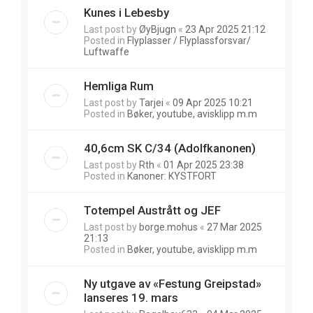
Kunes i Lebesby
Last post by
ØyBjugn
«
23 Apr 2025 21:12
Posted in
Flyplasser / Flyplassforsvar/
Luftwaffe
Hemliga Rum
Last post by
Tarjei
«
09 Apr 2025 10:21
Posted in
Bøker, youtube, avisklipp m.m
40,6cm SK C/34 (Adolfkanonen)
Last post by
Rth
«
01 Apr 2025 23:38
Posted in
Kanoner: KYSTFORT
Totempel Austrått og JEF
Last post by
borge.mohus
«
27 Mar 2025
21:13
Posted in
Bøker, youtube, avisklipp m.m
Ny utgave av «Festung Greipstad»
lanseres 19. mars