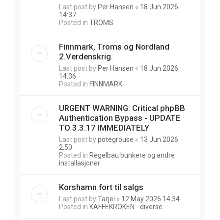
Last post by
Per Hansen
«
18 Jun 2026
14:37
Posted in
TROMS
Finnmark, Troms og Nordland
2.Verdenskrig.
Last post by
Per Hansen
«
18 Jun 2026
14:36
Posted in
FINNMARK
URGENT WARNING: Critical phpBB
Authentication Bypass - UPDATE
TO 3.3.17 IMMEDIATELY
Last post by
potegrouse
«
13 Jun 2026
2:50
Posted in
Regelbau bunkere og andre
installasjoner
Korshamn fort til salgs
Last post by
Tarjei
«
12 May 2026 14:34
Posted in
KAFFEKROKEN - diverse