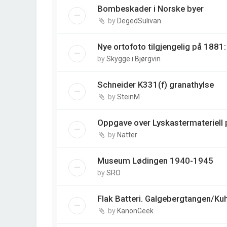
Bombeskader i Norske byer
by
DegedSulivan
Nye ortofoto tilgjengelig på 188
by
Skygge i Bjørgvin
Schneider K331(f) granathylse
by
SteinM
Oppgave over Lyskastermateriell p
by
Natter
Museum Lødingen 1940-1945
by
SRO
Flak Batteri. Galgebergtangen/Ku
by
KanonGeek