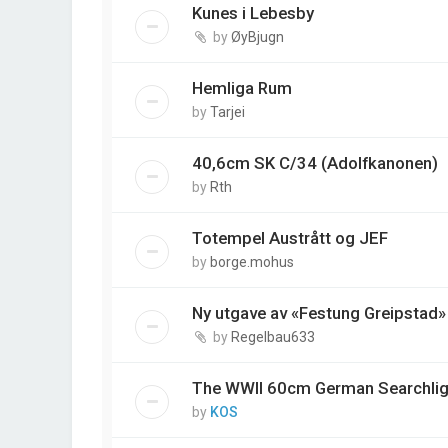
Kunes i Lebesby
by
ØyBjugn
Hemliga Rum
by
Tarjei
40,6cm SK C/34 (Adolfkanonen)
by
Rth
Totempel Austrått og JEF
by
borge.mohus
Ny utgave av «Festung Greipstad»
by
Regelbau633
The WWII 60cm German Searchlig
by
KOS