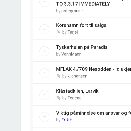
TO 3.3.17 IMMEDIATELY
by
potegrouse
Korshamn fort til salgs
by
Tarjei
Tyskerhulen på Paradis
by
VannMann
MFLAK 4./709 Nesodden - id ukjen
by
kljohansen
Klåstadkilen, Larvik
by
Terjeaa
Viktig påminnelse om ansvar og fe
by
Erik H