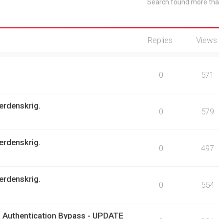
Search found more th
Replies
Views
0
571
erdenskrig.
0
579
erdenskrig.
0
497
erdenskrig.
0
554
 Authentication Bypass - UPDATE