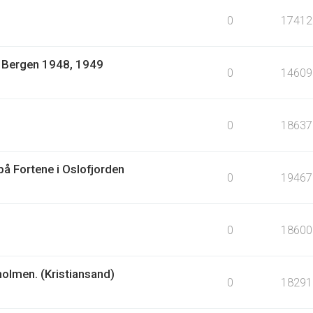
0
17412
1: Bergen 1948, 1949
0
14609
0
18637
å Fortene i Oslofjorden
0
19467
0
18600
holmen. (Kristiansand)
0
18291