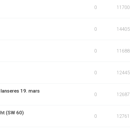
0
11700
0
14405
0
11688
0
12445
 lanseres 19. mars
0
12687
ht (SW 60)
0
12761