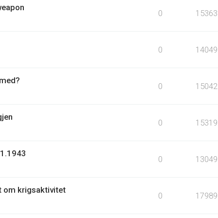
 weapon
0
15363
0
14049
r med?
0
15042
gjen
0
15319
.1.1943
0
13049
t om krigsaktivitet
0
17989