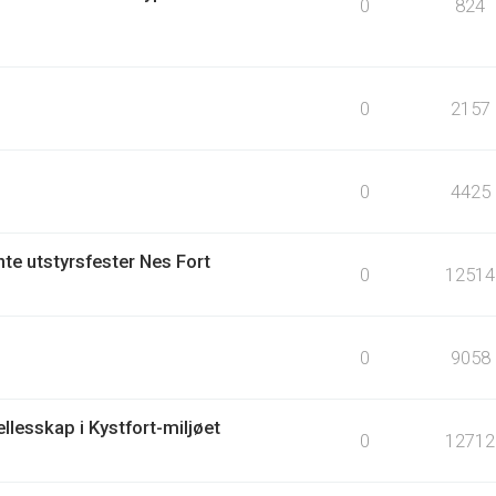
0
824
0
2157
0
4425
te utstyrsfester Nes Fort
0
12514
0
9058
llesskap i Kystfort-miljøet
0
12712