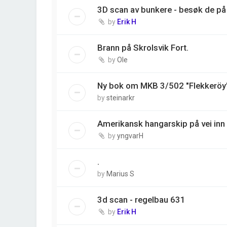
3D scan av bunkere - besøk de på 
by
Erik H
Brann på Skrolsvik Fort.
by
Ole
Ny bok om MKB 3/502 "Flekkeröy
by
steinarkr
Amerikansk hangarskip på vei inn 
by
yngvarH
.
by
Marius S
3d scan - regelbau 631
by
Erik H