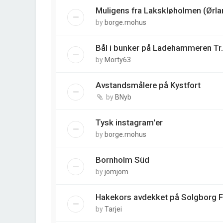
Muligens fra Lakskløholmen (Ørla
by
borge.mohus
Bål i bunker på Ladehammeren Tr.
by
Morty63
Avstandsmålere på Kystfort
by
BNyb
Tysk instagram'er
by
borge.mohus
Bornholm Süd
by
jomjom
Hakekors avdekket på Solgborg 
by
Tarjei