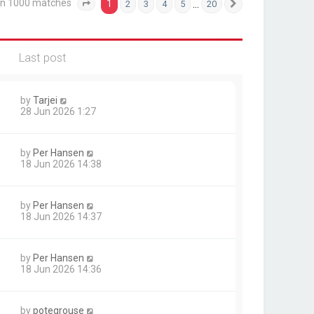
an 1000 matches
1
…
2
3
4
5
20
Page
1
of
20
Next
Last post
by
Tarjei
28 Jun 2026 1:27
by
Per Hansen
18 Jun 2026 14:38
by
Per Hansen
18 Jun 2026 14:37
by
Per Hansen
18 Jun 2026 14:36
by
potegrouse