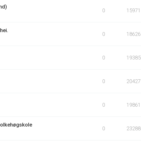
nd)
0
15971
hei.
0
18626
0
19385
0
20427
0
19861
Folkehøgskole
0
23288