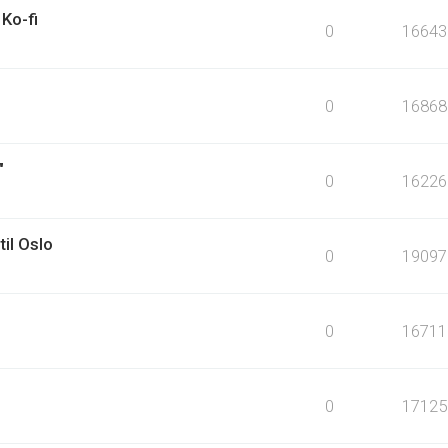
Ko-fi
0
16643
0
16868
"
0
16226
til Oslo
0
19097
0
16711
0
17125