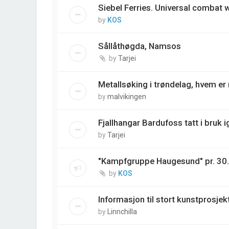
Siebel Ferries. Universal combat
by
KOS
Sållåthøgda, Namsos
by
Tarjei
Metallsøking i trøndelag, hvem e
by
malvikingen
Fjallhangar Bardufoss tatt i bruk i
by
Tarjei
"Kampfgruppe Haugesund" pr. 30
by
KOS
Informasjon til stort kunstprosjek
by
Linnchilla