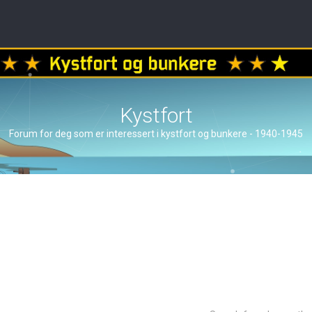
Kystfort
Forum for deg som er interessert i kystfort og bunkere - 1940-1945