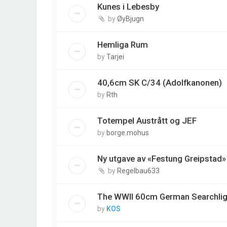
Kunes i Lebesby
by
ØyBjugn
Hemliga Rum
by
Tarjei
40,6cm SK C/34 (Adolfkanonen)
by
Rth
Totempel Austrått og JEF
by
borge.mohus
Ny utgave av «Festung Greipstad»
by
Regelbau633
The WWII 60cm German Searchlig
by
KOS