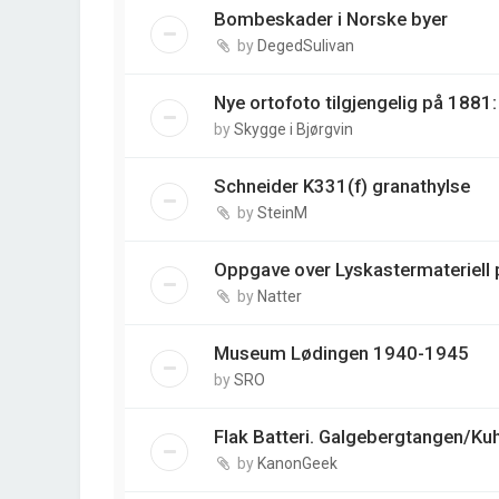
Bombeskader i Norske byer
by
DegedSulivan
Nye ortofoto tilgjengelig på 188
by
Skygge i Bjørgvin
Schneider K331(f) granathylse
by
SteinM
Oppgave over Lyskastermateriell p
by
Natter
Museum Lødingen 1940-1945
by
SRO
Flak Batteri. Galgebergtangen/Ku
by
KanonGeek