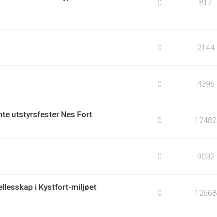
0
817
0
2144
0
4396
te utstyrsfester Nes Fort
0
12482
0
9032
llesskap i Kystfort-miljøet
0
12668