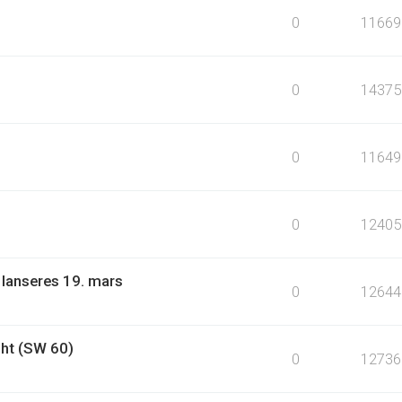
0
11669
0
14375
0
11649
0
12405
 lanseres 19. mars
0
12644
ht (SW 60)
0
12736