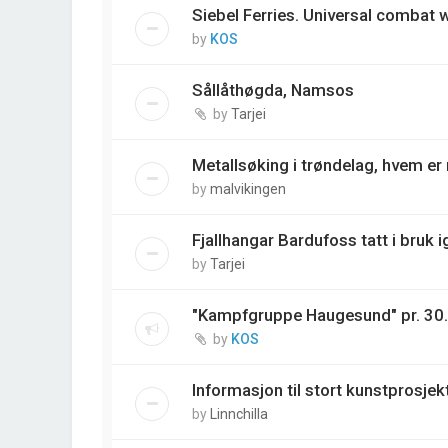
Siebel Ferries. Universal combat
by
KOS
Sållåthøgda, Namsos
by
Tarjei
Metallsøking i trøndelag, hvem e
by
malvikingen
Fjallhangar Bardufoss tatt i bruk i
by
Tarjei
"Kampfgruppe Haugesund" pr. 30
by
KOS
Informasjon til stort kunstprosjek
by
Linnchilla