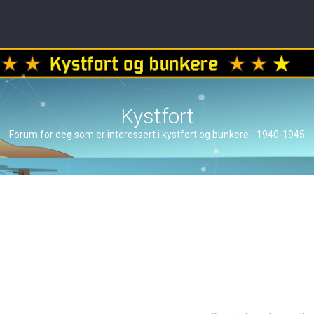
Kystfort
Forum for deg som er interessert i kystfort og bunkere - 1940-1945