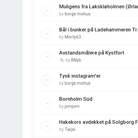
Muligens fra Lakskløholmen (Ørla
by
borge.mohus
Bål i bunker på Ladehammeren Tr.
by
Morty63
Avstandsmålere på Kystfort
by
BNyb
Tysk instagram'er
by
borge.mohus
Bornholm Süd
by
jomjom
Hakekors avdekket på Solgborg 
by
Tarjei