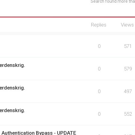
Search found more th
Replies
Views
0
571
erdenskrig.
0
579
erdenskrig.
0
497
erdenskrig.
0
552
 Authentication Bypass - UPDATE