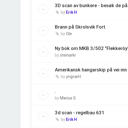
3D scan av bunkere - besøk de på 
by
Erik H
Brann på Skrolsvik Fort.
by
Ole
Ny bok om MKB 3/502 "Flekkeröy
by
steinarkr
Amerikansk hangarskip på vei inn 
by
yngvarH
.
by
Marius S
3d scan - regelbau 631
by
Erik H