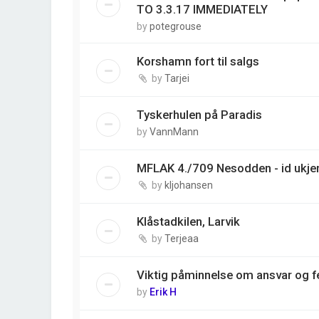
TO 3.3.17 IMMEDIATELY
by
potegrouse
Korshamn fort til salgs
by
Tarjei
Tyskerhulen på Paradis
by
VannMann
MFLAK 4./709 Nesodden - id ukjen
by
kljohansen
Klåstadkilen, Larvik
by
Terjeaa
Viktig påminnelse om ansvar og fe
by
Erik H