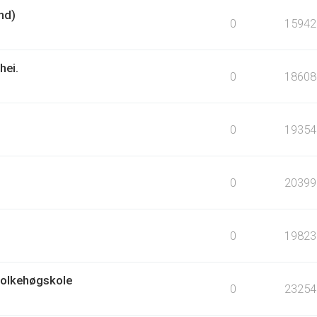
nd)
0
15942
hei.
0
18608
0
19354
0
20399
0
19823
Folkehøgskole
0
23254