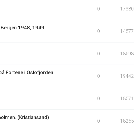
0
17380
1: Bergen 1948, 1949
0
14577
0
18598
å Fortene i Oslofjorden
0
19442
0
18571
holmen. (Kristiansand)
0
18255