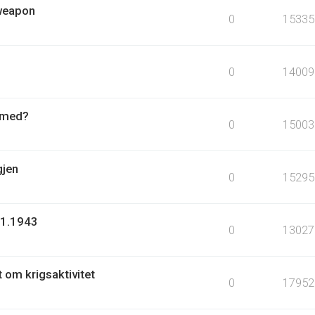
 weapon
0
15335
0
14009
r med?
0
15003
gjen
0
15295
.1.1943
0
13027
t om krigsaktivitet
0
17952