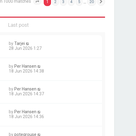
an 1000 matches
1
…
2
3
4
5
20
Page
1
of
20
Next
Last post
by
Tarjei
28 Jun 2026 1:27
by
Per Hansen
18 Jun 2026 14:38
by
Per Hansen
18 Jun 2026 14:37
by
Per Hansen
18 Jun 2026 14:36
by
potegrouse