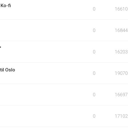
Ko-fi
0
16610
0
16844
"
0
16203
til Oslo
0
19070
0
16697
0
17102