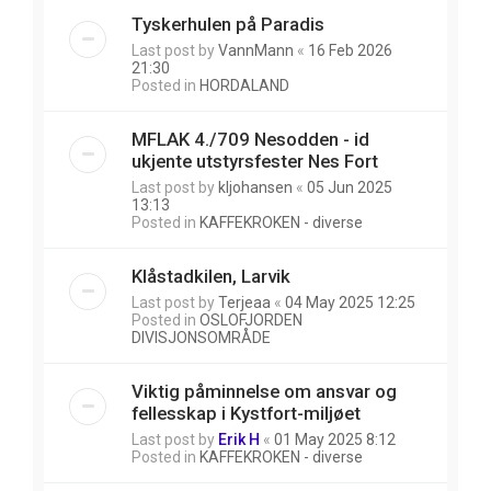
Tyskerhulen på Paradis
Last post by
VannMann
«
16 Feb 2026
21:30
Posted in
HORDALAND
MFLAK 4./709 Nesodden - id
ukjente utstyrsfester Nes Fort
Last post by
kljohansen
«
05 Jun 2025
13:13
Posted in
KAFFEKROKEN - diverse
Klåstadkilen, Larvik
Last post by
Terjeaa
«
04 May 2025 12:25
Posted in
OSLOFJORDEN
DIVISJONSOMRÅDE
Viktig påminnelse om ansvar og
fellesskap i Kystfort-miljøet
Last post by
Erik H
«
01 May 2025 8:12
Posted in
KAFFEKROKEN - diverse