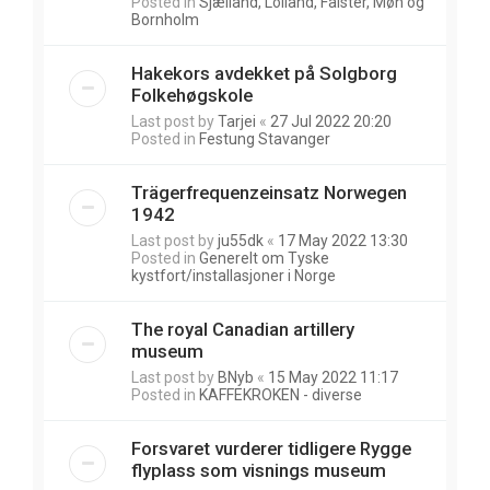
Posted in
Sjælland, Lolland, Falster, Møn og
Bornholm
Hakekors avdekket på Solgborg
Folkehøgskole
Last post by
Tarjei
«
27 Jul 2022 20:20
Posted in
Festung Stavanger
Trägerfrequenzeinsatz Norwegen
1942
Last post by
ju55dk
«
17 May 2022 13:30
Posted in
Generelt om Tyske
kystfort/installasjoner i Norge
The royal Canadian artillery
museum
Last post by
BNyb
«
15 May 2022 11:17
Posted in
KAFFEKROKEN - diverse
Forsvaret vurderer tidligere Rygge
flyplass som visnings museum