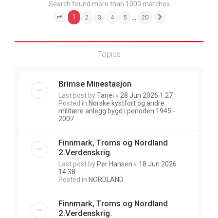
Search found more than 1000 matches
1
…
2
3
4
5
20
Page
1
of
20
Next
Topics
Brimse Minestasjon
Last post by
Tarjei
«
28 Jun 2026 1:27
Posted in
Norske kystfort og andre
militære anlegg bygd i perioden 1945 -
2007
Finnmark, Troms og Nordland
2.Verdenskrig.
Last post by
Per Hansen
«
18 Jun 2026
14:38
Posted in
NORDLAND
Finnmark, Troms og Nordland
2.Verdenskrig.