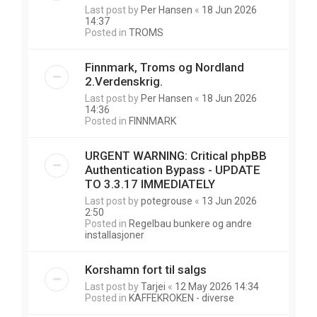
Last post by
Per Hansen
«
18 Jun 2026
14:37
Posted in
TROMS
Finnmark, Troms og Nordland
2.Verdenskrig.
Last post by
Per Hansen
«
18 Jun 2026
14:36
Posted in
FINNMARK
URGENT WARNING: Critical phpBB
Authentication Bypass - UPDATE
TO 3.3.17 IMMEDIATELY
Last post by
potegrouse
«
13 Jun 2026
2:50
Posted in
Regelbau bunkere og andre
installasjoner
Korshamn fort til salgs
Last post by
Tarjei
«
12 May 2026 14:34
Posted in
KAFFEKROKEN - diverse