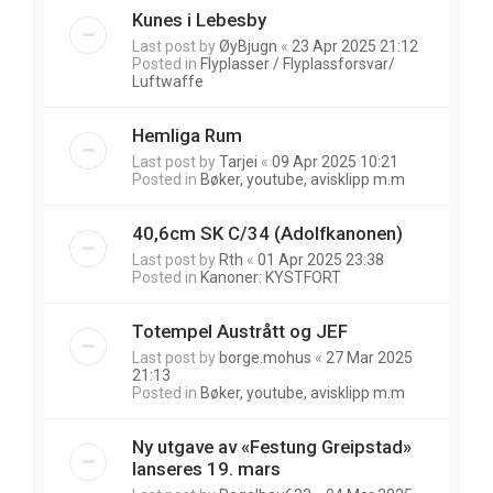
Kunes i Lebesby
Last post by
ØyBjugn
«
23 Apr 2025 21:12
Posted in
Flyplasser / Flyplassforsvar/
Luftwaffe
Hemliga Rum
Last post by
Tarjei
«
09 Apr 2025 10:21
Posted in
Bøker, youtube, avisklipp m.m
40,6cm SK C/34 (Adolfkanonen)
Last post by
Rth
«
01 Apr 2025 23:38
Posted in
Kanoner: KYSTFORT
Totempel Austrått og JEF
Last post by
borge.mohus
«
27 Mar 2025
21:13
Posted in
Bøker, youtube, avisklipp m.m
Ny utgave av «Festung Greipstad»
lanseres 19. mars