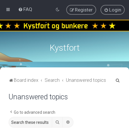
FAQ
Register
Login
Kystfort
S
Board index
Search
Unanswered topics
e
Unanswered topics
a
r
c
Go to advanced search
h
Search
Advanced search