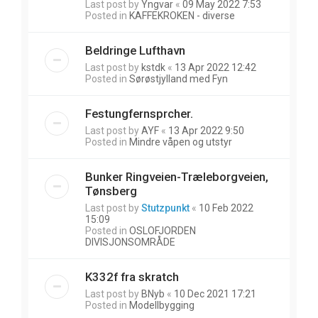
Last post by
Yngvar
«
09 May 2022 7:53
Posted in
KAFFEKROKEN - diverse
Beldringe Lufthavn
Last post by
kstdk
«
13 Apr 2022 12:42
Posted in
Sørøstjylland med Fyn
Festungfernsprcher.
Last post by
AYF
«
13 Apr 2022 9:50
Posted in
Mindre våpen og utstyr
Bunker Ringveien-Træleborgveien,
Tønsberg
Last post by
Stutzpunkt
«
10 Feb 2022
15:09
Posted in
OSLOFJORDEN
DIVISJONSOMRÅDE
K332f fra skratch
Last post by
BNyb
«
10 Dec 2021 17:21
Posted in
Modellbygging