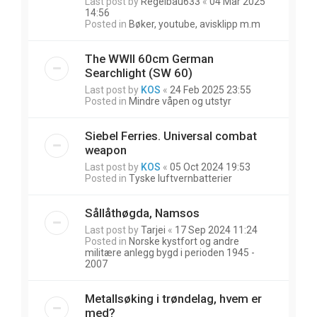
Last post by
Regelbau633
«
04 Mar 2025
14:56
Posted in
Bøker, youtube, avisklipp m.m
The WWII 60cm German
Searchlight (SW 60)
Last post by
KOS
«
24 Feb 2025 23:55
Posted in
Mindre våpen og utstyr
Siebel Ferries. Universal combat
weapon
Last post by
KOS
«
05 Oct 2024 19:53
Posted in
Tyske luftvernbatterier
Sållåthøgda, Namsos
Last post by
Tarjei
«
17 Sep 2024 11:24
Posted in
Norske kystfort og andre
militære anlegg bygd i perioden 1945 -
2007
Metallsøking i trøndelag, hvem er
med?