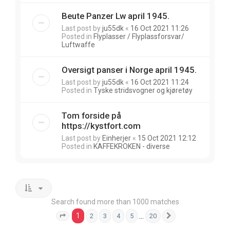
Beute Panzer Lw april 1945.
Last post by
ju55dk
«
16 Oct 2021 11:26
Posted in
Flyplasser / Flyplassforsvar/
Luftwaffe
Oversigt panser i Norge april 1945.
Last post by
ju55dk
«
16 Oct 2021 11:24
Posted in
Tyske stridsvogner og kjøretøy
Tom forside på
https://kystfort.com
Last post by
Einherjer
«
15 Oct 2021 12:12
Posted in
KAFFEKROKEN - diverse
Search found more than 1000 matches
1
…
2
3
4
5
20
Page
1
of
20
Next