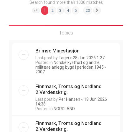
Search found more than 1000 matches
1
…
2
3
4
5
20
Page
1
of
20
Next
Topics
Brimse Minestasjon
Last post by
Tarjei
«
28 Jun 2026 1:27
Posted in
Norske kystfort og andre
militære anlegg bygd i perioden 1945 -
2007
Finnmark, Troms og Nordland
2.Verdenskrig.
Last post by
Per Hansen
«
18 Jun 2026
14:38
Posted in
NORDLAND
Finnmark, Troms og Nordland
2.Verdenskrig.