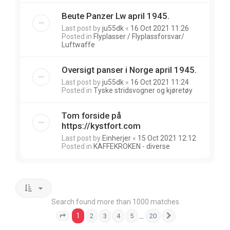
Beute Panzer Lw april 1945.
Last post by
ju55dk
«
16 Oct 2021 11:26
Posted in
Flyplasser / Flyplassforsvar/
Luftwaffe
Oversigt panser i Norge april 1945.
Last post by
ju55dk
«
16 Oct 2021 11:24
Posted in
Tyske stridsvogner og kjøretøy
Tom forside på
https://kystfort.com
Last post by
Einherjer
«
15 Oct 2021 12:12
Posted in
KAFFEKROKEN - diverse
Search found more than 1000 matches
1
…
2
3
4
5
20
Page
1
of
20
Next