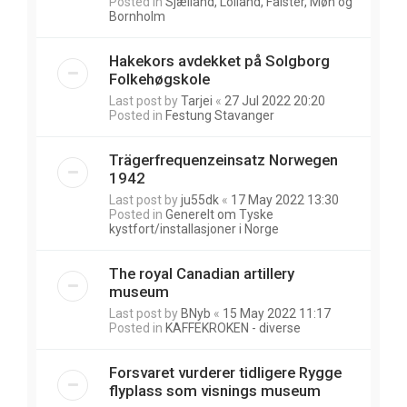
Posted in
Sjælland, Lolland, Falster, Møn og
Bornholm
Hakekors avdekket på Solgborg
Folkehøgskole
Last post by
Tarjei
«
27 Jul 2022 20:20
Posted in
Festung Stavanger
Trägerfrequenzeinsatz Norwegen
1942
Last post by
ju55dk
«
17 May 2022 13:30
Posted in
Generelt om Tyske
kystfort/installasjoner i Norge
The royal Canadian artillery
museum
Last post by
BNyb
«
15 May 2022 11:17
Posted in
KAFFEKROKEN - diverse
Forsvaret vurderer tidligere Rygge
flyplass som visnings museum