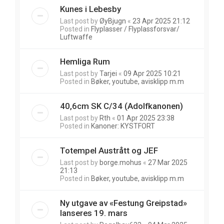
Kunes i Lebesby
Last post by
ØyBjugn
«
23 Apr 2025 21:12
Posted in
Flyplasser / Flyplassforsvar/
Luftwaffe
Hemliga Rum
Last post by
Tarjei
«
09 Apr 2025 10:21
Posted in
Bøker, youtube, avisklipp m.m
40,6cm SK C/34 (Adolfkanonen)
Last post by
Rth
«
01 Apr 2025 23:38
Posted in
Kanoner: KYSTFORT
Totempel Austrått og JEF
Last post by
borge.mohus
«
27 Mar 2025
21:13
Posted in
Bøker, youtube, avisklipp m.m
Ny utgave av «Festung Greipstad»
lanseres 19. mars