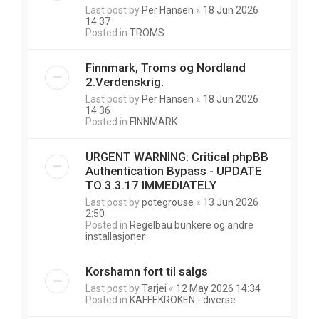
Last post by
Per Hansen
«
18 Jun 2026
14:37
Posted in
TROMS
Finnmark, Troms og Nordland
2.Verdenskrig.
Last post by
Per Hansen
«
18 Jun 2026
14:36
Posted in
FINNMARK
URGENT WARNING: Critical phpBB
Authentication Bypass - UPDATE
TO 3.3.17 IMMEDIATELY
Last post by
potegrouse
«
13 Jun 2026
2:50
Posted in
Regelbau bunkere og andre
installasjoner
Korshamn fort til salgs
Last post by
Tarjei
«
12 May 2026 14:34
Posted in
KAFFEKROKEN - diverse