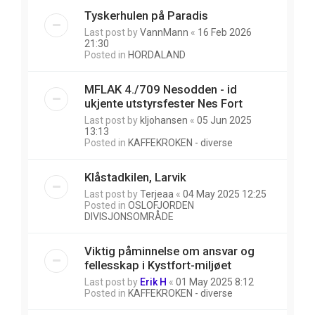
Tyskerhulen på Paradis
Last post by
VannMann
«
16 Feb 2026
21:30
Posted in
HORDALAND
MFLAK 4./709 Nesodden - id
ukjente utstyrsfester Nes Fort
Last post by
kljohansen
«
05 Jun 2025
13:13
Posted in
KAFFEKROKEN - diverse
Klåstadkilen, Larvik
Last post by
Terjeaa
«
04 May 2025 12:25
Posted in
OSLOFJORDEN
DIVISJONSOMRÅDE
Viktig påminnelse om ansvar og
fellesskap i Kystfort-miljøet
Last post by
Erik H
«
01 May 2025 8:12
Posted in
KAFFEKROKEN - diverse