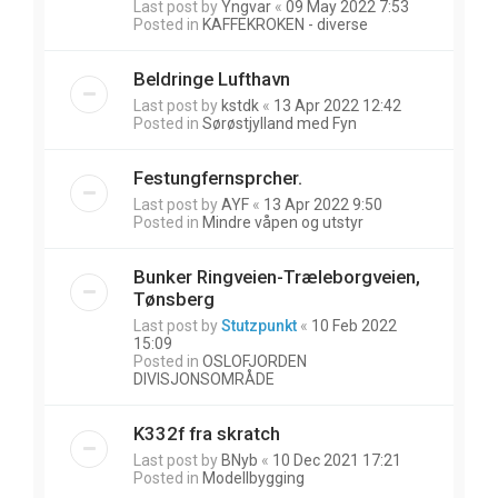
Last post by
Yngvar
«
09 May 2022 7:53
Posted in
KAFFEKROKEN - diverse
Beldringe Lufthavn
Last post by
kstdk
«
13 Apr 2022 12:42
Posted in
Sørøstjylland med Fyn
Festungfernsprcher.
Last post by
AYF
«
13 Apr 2022 9:50
Posted in
Mindre våpen og utstyr
Bunker Ringveien-Træleborgveien,
Tønsberg
Last post by
Stutzpunkt
«
10 Feb 2022
15:09
Posted in
OSLOFJORDEN
DIVISJONSOMRÅDE
K332f fra skratch
Last post by
BNyb
«
10 Dec 2021 17:21
Posted in
Modellbygging