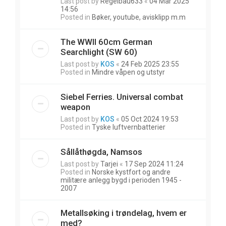
Last post by
Regelbau633
«
04 Mar 2025
14:56
Posted in
Bøker, youtube, avisklipp m.m
The WWII 60cm German
Searchlight (SW 60)
Last post by
KOS
«
24 Feb 2025 23:55
Posted in
Mindre våpen og utstyr
Siebel Ferries. Universal combat
weapon
Last post by
KOS
«
05 Oct 2024 19:53
Posted in
Tyske luftvernbatterier
Sållåthøgda, Namsos
Last post by
Tarjei
«
17 Sep 2024 11:24
Posted in
Norske kystfort og andre
militære anlegg bygd i perioden 1945 -
2007
Metallsøking i trøndelag, hvem er
med?