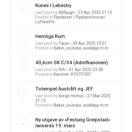
Kunes i Lebesby
Last post by
ØyBjugn
«
23 Apr 2025 21:12
Posted in
Flyplasser / Flyplassforsvar/
Luftwaffe
Hemliga Rum
Last post by
Tarjei
«
09 Apr 2025 10:21
Posted in
Bøker, youtube, avisklipp m.m
40,6cm SK C/34 (Adolfkanonen)
Last post by
Rth
«
01 Apr 2025 23:38
Posted in
Kanoner: KYSTFORT
Totempel Austrått og JEF
Last post by
borge.mohus
«
27 Mar 2025
21:13
Posted in
Bøker, youtube, avisklipp m.m
Ny utgave av «Festung Greipstad»
lanseres 19. mars