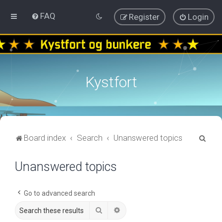
FAQ
Register
Login
Kystfort
S
Board index
Search
Unanswered topics
e
Unanswered topics
a
r
c
Go to advanced search
h
Search
Advanced search