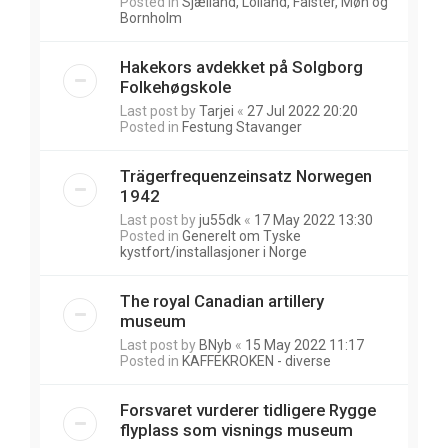
Posted in
Sjælland, Lolland, Falster, Møn og
Bornholm
Hakekors avdekket på Solgborg
Folkehøgskole
Last post by
Tarjei
«
27 Jul 2022 20:20
Posted in
Festung Stavanger
Trägerfrequenzeinsatz Norwegen
1942
Last post by
ju55dk
«
17 May 2022 13:30
Posted in
Generelt om Tyske
kystfort/installasjoner i Norge
The royal Canadian artillery
museum
Last post by
BNyb
«
15 May 2022 11:17
Posted in
KAFFEKROKEN - diverse
Forsvaret vurderer tidligere Rygge
flyplass som visnings museum