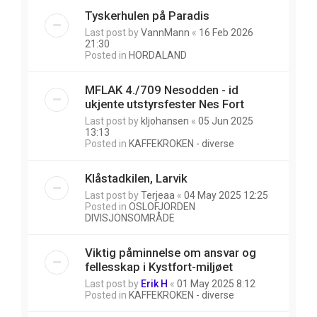
Tyskerhulen på Paradis
Last post by
VannMann
«
16 Feb 2026
21:30
Posted in
HORDALAND
MFLAK 4./709 Nesodden - id
ukjente utstyrsfester Nes Fort
Last post by
kljohansen
«
05 Jun 2025
13:13
Posted in
KAFFEKROKEN - diverse
Klåstadkilen, Larvik
Last post by
Terjeaa
«
04 May 2025 12:25
Posted in
OSLOFJORDEN
DIVISJONSOMRÅDE
Viktig påminnelse om ansvar og
fellesskap i Kystfort-miljøet
Last post by
Erik H
«
01 May 2025 8:12
Posted in
KAFFEKROKEN - diverse