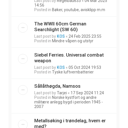
Last post by
Regelbau633
«
04 Mar 2025
14:56
Posted in
Bøker, youtube, avisklipp m.m
The WWII 60cm German
Searchlight (SW 60)
Last post by
KOS
«
24 Feb 2025 23:55
Posted in
Mindre våpen og utstyr
Siebel Ferries. Universal combat
weapon
Last post by
KOS
«
05 Oct 2024 19:53
Posted in
Tyske luftvernbatterier
Sållåthøgda, Namsos
Last post by
Tarjei
«
17 Sep 2024 11:24
Posted in
Norske kystfort og andre
militære anlegg bygd i perioden 1945 -
2007
Metallsøking i trøndelag, hvem er
med?