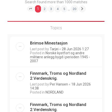
Search found more than 1000 matches
1
…
2
3
4
5
20
Page
1
of
20
Next
Topics
Brimse Minestasjon
Last post by
Tarjei
«
28 Jun 2026 1:27
Posted in
Norske kystfort og andre
militære anlegg bygd i perioden 1945 -
2007
Finnmark, Troms og Nordland
2.Verdenskrig.
Last post by
Per Hansen
«
18 Jun 2026
14:38
Posted in
NORDLAND
Finnmark, Troms og Nordland
2.Verdenskrig.