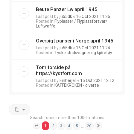
Beute Panzer Lw april 1945.
Last post by
ju55dk
«
16 Oct 2021 11:26
Posted in
Flyplasser / Flyplassforsvar/
Luftwaffe
Oversigt panser i Norge april 1945.
Last post by
ju55dk
«
16 Oct 2021 11:24
Posted in
Tyske stridsvogner og kjøretøy
Tom forside på
https://kystfort.com
Last post by
Einherjer
«
15 Oct 2021 12:12
Posted in
KAFFEKROKEN - diverse
Search found more than 1000 matches
1
…
2
3
4
5
20
Page
1
of
20
Next