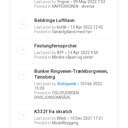
Last post by
Yngvar
«
09 May 2022 7:53
Posted in
KAFFEKROKEN - diverse
Beldringe Lufthavn
Last post by
kstdk
«
13 Apr 2022 12:42
Posted in
Sørøstjylland med Fyn
Festungfernsprcher.
Last post by
AYF
«
13 Apr 2022 9:50
Posted in
Mindre våpen og utstyr
Bunker Ringveien-Træleborgveien,
Tønsberg
Last post by
Stutzpunkt
«
10 Feb 2022
15:09
Posted in
OSLOFJORDEN
DIVISJONSOMRÅDE
K332f fra skratch
Last post by
BNyb
«
10 Dec 2021 17:21
Posted in
Modellbygging