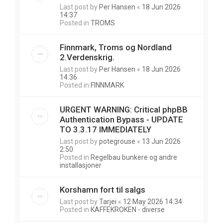
Last post by
Per Hansen
«
18 Jun 2026
14:37
Posted in
TROMS
Finnmark, Troms og Nordland
2.Verdenskrig.
Last post by
Per Hansen
«
18 Jun 2026
14:36
Posted in
FINNMARK
URGENT WARNING: Critical phpBB
Authentication Bypass - UPDATE
TO 3.3.17 IMMEDIATELY
Last post by
potegrouse
«
13 Jun 2026
2:50
Posted in
Regelbau bunkere og andre
installasjoner
Korshamn fort til salgs
Last post by
Tarjei
«
12 May 2026 14:34
Posted in
KAFFEKROKEN - diverse