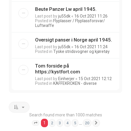
Beute Panzer Lw april 1945.
Last post by
ju55dk
«
16 Oct 2021 11:26
Posted in
Flyplasser / Flyplassforsvar/
Luftwaffe
Oversigt panser i Norge april 1945.
Last post by
ju55dk
«
16 Oct 2021 11:24
Posted in
Tyske stridsvogner og kjøretøy
Tom forside på
https://kystfort.com
Last post by
Einherjer
«
15 Oct 2021 12:12
Posted in
KAFFEKROKEN - diverse
Search found more than 1000 matches
1
…
2
3
4
5
20
Page
1
of
20
Next