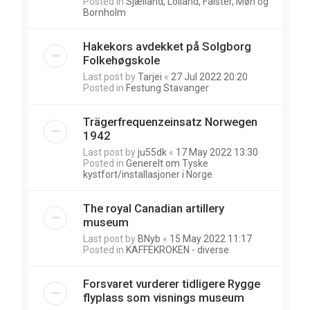
Posted in
Sjælland, Lolland, Falster, Møn og
Bornholm
Hakekors avdekket på Solgborg
Folkehøgskole
Last post by
Tarjei
«
27 Jul 2022 20:20
Posted in
Festung Stavanger
Trägerfrequenzeinsatz Norwegen
1942
Last post by
ju55dk
«
17 May 2022 13:30
Posted in
Generelt om Tyske
kystfort/installasjoner i Norge
The royal Canadian artillery
museum
Last post by
BNyb
«
15 May 2022 11:17
Posted in
KAFFEKROKEN - diverse
Forsvaret vurderer tidligere Rygge
flyplass som visnings museum