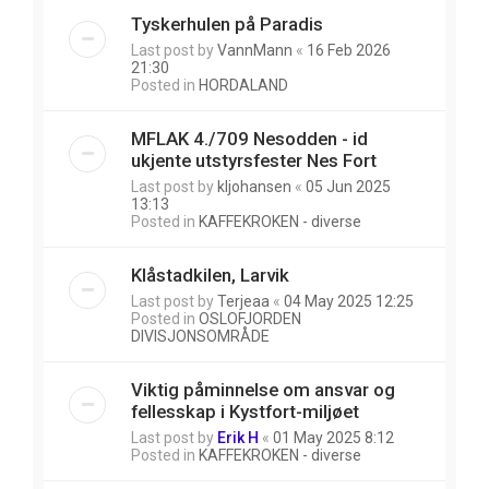
Tyskerhulen på Paradis
Last post by
VannMann
«
16 Feb 2026
21:30
Posted in
HORDALAND
MFLAK 4./709 Nesodden - id
ukjente utstyrsfester Nes Fort
Last post by
kljohansen
«
05 Jun 2025
13:13
Posted in
KAFFEKROKEN - diverse
Klåstadkilen, Larvik
Last post by
Terjeaa
«
04 May 2025 12:25
Posted in
OSLOFJORDEN
DIVISJONSOMRÅDE
Viktig påminnelse om ansvar og
fellesskap i Kystfort-miljøet
Last post by
Erik H
«
01 May 2025 8:12
Posted in
KAFFEKROKEN - diverse