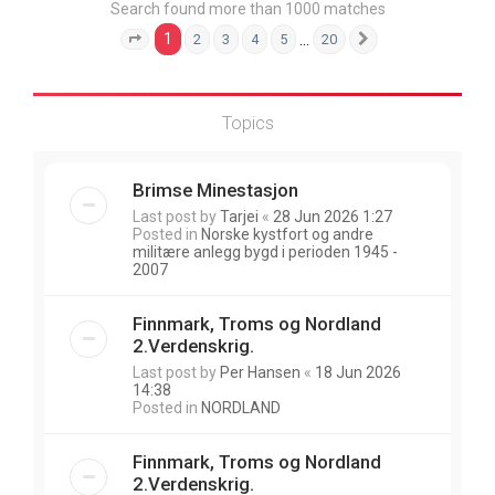
Search found more than 1000 matches
1
…
2
3
4
5
20
Page
1
of
20
Next
Topics
Brimse Minestasjon
Last post by
Tarjei
«
28 Jun 2026 1:27
Posted in
Norske kystfort og andre
militære anlegg bygd i perioden 1945 -
2007
Finnmark, Troms og Nordland
2.Verdenskrig.
Last post by
Per Hansen
«
18 Jun 2026
14:38
Posted in
NORDLAND
Finnmark, Troms og Nordland
2.Verdenskrig.