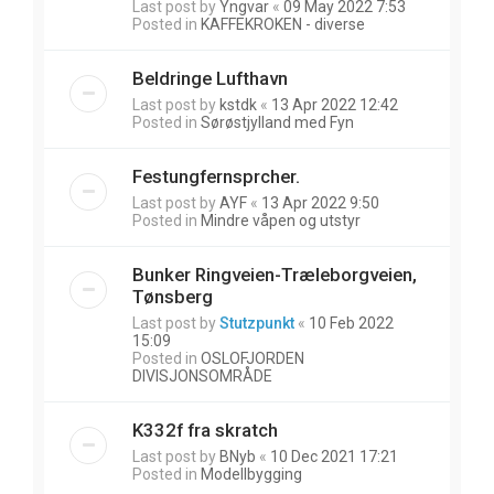
Last post by
Yngvar
«
09 May 2022 7:53
Posted in
KAFFEKROKEN - diverse
Beldringe Lufthavn
Last post by
kstdk
«
13 Apr 2022 12:42
Posted in
Sørøstjylland med Fyn
Festungfernsprcher.
Last post by
AYF
«
13 Apr 2022 9:50
Posted in
Mindre våpen og utstyr
Bunker Ringveien-Træleborgveien,
Tønsberg
Last post by
Stutzpunkt
«
10 Feb 2022
15:09
Posted in
OSLOFJORDEN
DIVISJONSOMRÅDE
K332f fra skratch
Last post by
BNyb
«
10 Dec 2021 17:21
Posted in
Modellbygging