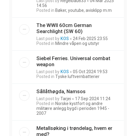
Last post by
Regelbau633
«
04 Mar 2025
14:56
Posted in
Bøker, youtube, avisklipp m.m
The WWII 60cm German
Searchlight (SW 60)
Last post by
KOS
«
24 Feb 2025 23:55
Posted in
Mindre våpen og utstyr
Siebel Ferries. Universal combat
weapon
Last post by
KOS
«
05 Oct 2024 19:53
Posted in
Tyske luftvernbatterier
Sållåthøgda, Namsos
Last post by
Tarjei
«
17 Sep 2024 11:24
Posted in
Norske kystfort og andre
militære anlegg bygd i perioden 1945 -
2007
Metallsøking i trøndelag, hvem er
med?