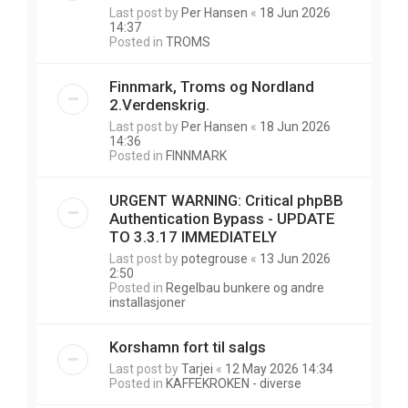
Last post by
Per Hansen
«
18 Jun 2026
14:37
Posted in
TROMS
Finnmark, Troms og Nordland
2.Verdenskrig.
Last post by
Per Hansen
«
18 Jun 2026
14:36
Posted in
FINNMARK
URGENT WARNING: Critical phpBB
Authentication Bypass - UPDATE
TO 3.3.17 IMMEDIATELY
Last post by
potegrouse
«
13 Jun 2026
2:50
Posted in
Regelbau bunkere og andre
installasjoner
Korshamn fort til salgs
Last post by
Tarjei
«
12 May 2026 14:34
Posted in
KAFFEKROKEN - diverse