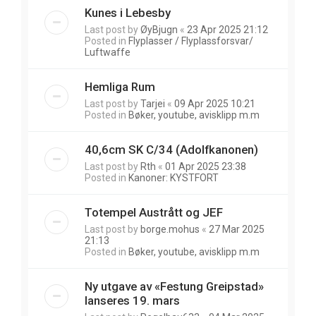
Kunes i Lebesby
Last post by
ØyBjugn
«
23 Apr 2025 21:12
Posted in
Flyplasser / Flyplassforsvar/
Luftwaffe
Hemliga Rum
Last post by
Tarjei
«
09 Apr 2025 10:21
Posted in
Bøker, youtube, avisklipp m.m
40,6cm SK C/34 (Adolfkanonen)
Last post by
Rth
«
01 Apr 2025 23:38
Posted in
Kanoner: KYSTFORT
Totempel Austrått og JEF
Last post by
borge.mohus
«
27 Mar 2025
21:13
Posted in
Bøker, youtube, avisklipp m.m
Ny utgave av «Festung Greipstad»
lanseres 19. mars