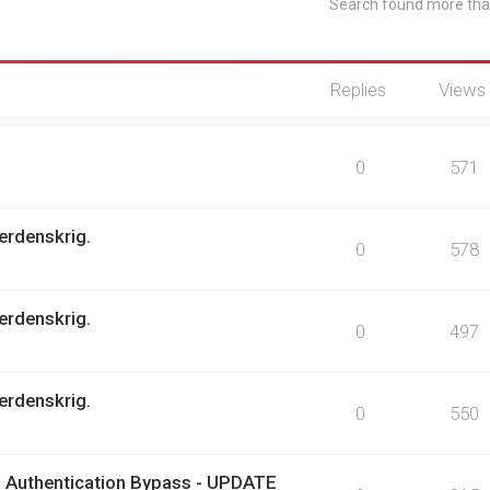
Search found more th
Replies
Views
0
571
erdenskrig.
0
578
erdenskrig.
0
497
erdenskrig.
0
550
 Authentication Bypass - UPDATE