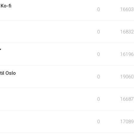
Ko-fi
0
16603
0
16832
"
0
16196
til Oslo
0
19060
0
16687
0
17089