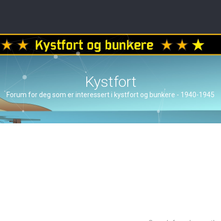
Kystfort
Forum for deg som er interessert i kystfort og bunkere - 1940-1945