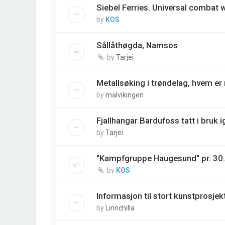
Siebel Ferries. Universal combat
by
KOS
Sållåthøgda, Namsos
by
Tarjei
Metallsøking i trøndelag, hvem e
by
malvikingen
Fjallhangar Bardufoss tatt i bruk i
by
Tarjei
"Kampfgruppe Haugesund" pr. 30
by
KOS
Informasjon til stort kunstprosjek
by
Linnchilla