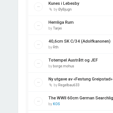
Kunes i Lebesby
by
ØyBjugn
Hemliga Rum
by
Tarjei
40,6cm SK C/34 (Adolfkanonen)
by
Rth
Totempel Austrått og JEF
by
borge.mohus
Ny utgave av «Festung Greipstad»
by
Regelbau633
The WWII 60cm German Searchlig
by
KOS