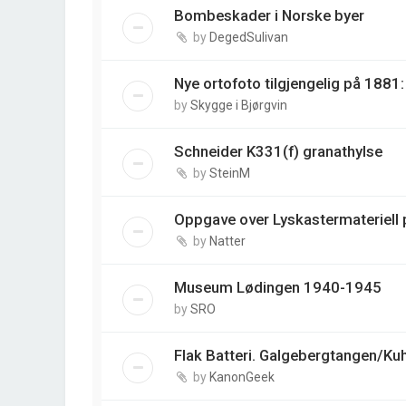
Bombeskader i Norske byer
by
DegedSulivan
Nye ortofoto tilgjengelig på 188
by
Skygge i Bjørgvin
Schneider K331(f) granathylse
by
SteinM
Oppgave over Lyskastermateriell p
by
Natter
Museum Lødingen 1940-1945
by
SRO
Flak Batteri. Galgebergtangen/Ku
by
KanonGeek