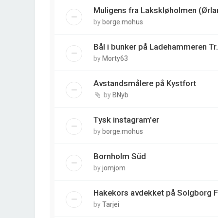
Muligens fra Lakskløholmen (Ørla
by
borge.mohus
Bål i bunker på Ladehammeren Tr.
by
Morty63
Avstandsmålere på Kystfort
by
BNyb
Tysk instagram'er
by
borge.mohus
Bornholm Süd
by
jomjom
Hakekors avdekket på Solgborg 
by
Tarjei