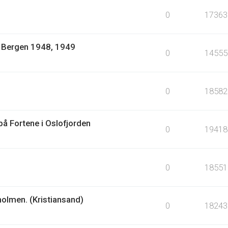
0
17363
1: Bergen 1948, 1949
0
14555
0
18582
å Fortene i Oslofjorden
0
19418
0
18551
holmen. (Kristiansand)
0
18243