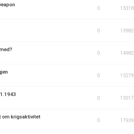
 weapon
0
15318
0
13982
r med?
0
14982
gjen
0
15279
.1.1943
0
13017
t om krigsaktivitet
0
17939