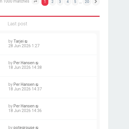
an 1000 matches
1
…
2
3
4
5
20
Page
1
of
20
Next
Last post
by
Tarjei
28 Jun 2026 1:27
by
Per Hansen
18 Jun 2026 14:38
by
Per Hansen
18 Jun 2026 14:37
by
Per Hansen
18 Jun 2026 14:36
by
potegrouse