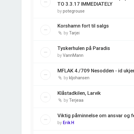
TO 3.3.17 IMMEDIATELY
by
potegrouse
Korshamn fort til salgs
by
Tarjei
Tyskerhulen på Paradis
by
VannMann
MFLAK 4./709 Nesodden - id ukjen
by
kljohansen
Klåstadkilen, Larvik
by
Terjeaa
Viktig påminnelse om ansvar og fe
by
Erik H