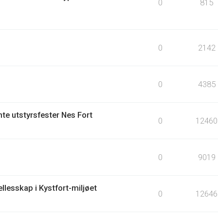
0
815
0
2142
0
4385
te utstyrsfester Nes Fort
0
12460
0
9019
llesskap i Kystfort-miljøet
0
12646