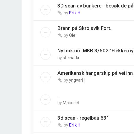
3D scan av bunkere - besøk de på 
by
Erik H
Brann på Skrolsvik Fort.
by
Ole
Ny bok om MKB 3/502 "Flekkeröy
by
steinarkr
Amerikansk hangarskip på vei inn 
by
yngvarH
.
by
Marius S
3d scan - regelbau 631
by
Erik H