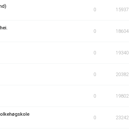
nd)
0
15937
hei.
0
18604
0
19340
0
20382
0
19802
Folkehøgskole
0
23242