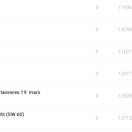
0
11656
0
14359
0
11627
0
12377
 lanseres 19. mars
0
12628
ht (SW 60)
0
12712