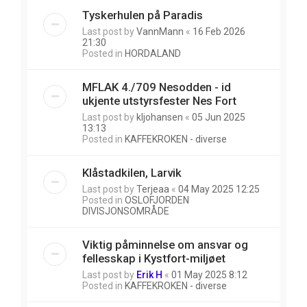
Tyskerhulen på Paradis
Last post by
VannMann
«
16 Feb 2026
21:30
Posted in
HORDALAND
MFLAK 4./709 Nesodden - id
ukjente utstyrsfester Nes Fort
Last post by
kljohansen
«
05 Jun 2025
13:13
Posted in
KAFFEKROKEN - diverse
Klåstadkilen, Larvik
Last post by
Terjeaa
«
04 May 2025 12:25
Posted in
OSLOFJORDEN
DIVISJONSOMRÅDE
Viktig påminnelse om ansvar og
fellesskap i Kystfort-miljøet
Last post by
Erik H
«
01 May 2025 8:12
Posted in
KAFFEKROKEN - diverse