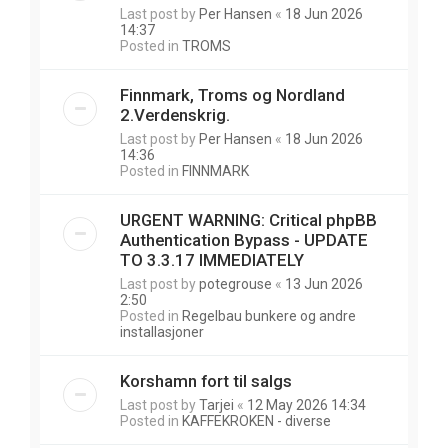
Last post by
Per Hansen
«
18 Jun 2026
14:37
Posted in
TROMS
Finnmark, Troms og Nordland
2.Verdenskrig.
Last post by
Per Hansen
«
18 Jun 2026
14:36
Posted in
FINNMARK
URGENT WARNING: Critical phpBB
Authentication Bypass - UPDATE
TO 3.3.17 IMMEDIATELY
Last post by
potegrouse
«
13 Jun 2026
2:50
Posted in
Regelbau bunkere og andre
installasjoner
Korshamn fort til salgs
Last post by
Tarjei
«
12 May 2026 14:34
Posted in
KAFFEKROKEN - diverse