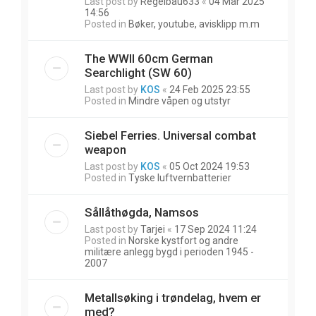
Last post by
Regelbau633
«
04 Mar 2025
14:56
Posted in
Bøker, youtube, avisklipp m.m
The WWII 60cm German
Searchlight (SW 60)
Last post by
KOS
«
24 Feb 2025 23:55
Posted in
Mindre våpen og utstyr
Siebel Ferries. Universal combat
weapon
Last post by
KOS
«
05 Oct 2024 19:53
Posted in
Tyske luftvernbatterier
Sållåthøgda, Namsos
Last post by
Tarjei
«
17 Sep 2024 11:24
Posted in
Norske kystfort og andre
militære anlegg bygd i perioden 1945 -
2007
Metallsøking i trøndelag, hvem er
med?