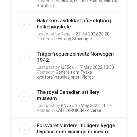
Posted in
Sjælland, Lolland, Falster, Møn og
Bornholm
Hakekors avdekket på Solgborg
Folkehøgskole
Last post by
Tarjei
«
27 Jul 2022 20:20
Posted in
Festung Stavanger
Trägerfrequenzeinsatz Norwegen
1942
Last post by
ju55dk
«
17 May 2022 13:30
Posted in
Generelt om Tyske
kystfort/installasjoner i Norge
The royal Canadian artillery
museum
Last post by
BNyb
«
15 May 2022 11:17
Posted in
KAFFEKROKEN - diverse
Forsvaret vurderer tidligere Rygge
flyplass som visnings museum