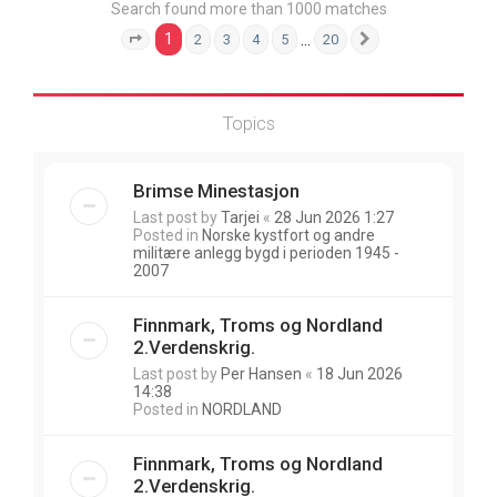
Search found more than 1000 matches
1
…
2
3
4
5
20
Page
1
of
20
Next
Topics
Brimse Minestasjon
Last post by
Tarjei
«
28 Jun 2026 1:27
Posted in
Norske kystfort og andre
militære anlegg bygd i perioden 1945 -
2007
Finnmark, Troms og Nordland
2.Verdenskrig.
Last post by
Per Hansen
«
18 Jun 2026
14:38
Posted in
NORDLAND
Finnmark, Troms og Nordland
2.Verdenskrig.