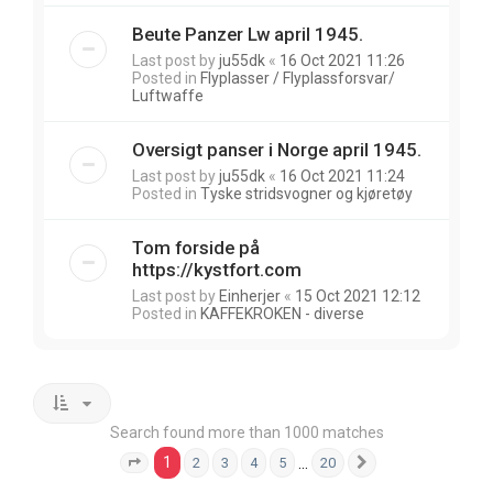
Beute Panzer Lw april 1945.
Last post by
ju55dk
«
16 Oct 2021 11:26
Posted in
Flyplasser / Flyplassforsvar/
Luftwaffe
Oversigt panser i Norge april 1945.
Last post by
ju55dk
«
16 Oct 2021 11:24
Posted in
Tyske stridsvogner og kjøretøy
Tom forside på
https://kystfort.com
Last post by
Einherjer
«
15 Oct 2021 12:12
Posted in
KAFFEKROKEN - diverse
Search found more than 1000 matches
1
…
2
3
4
5
20
Page
1
of
20
Next