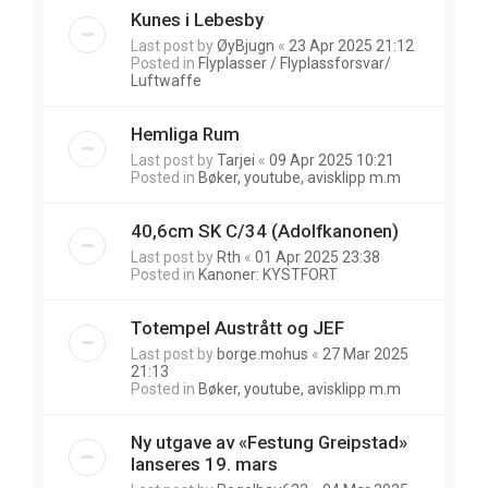
Kunes i Lebesby
Last post by
ØyBjugn
«
23 Apr 2025 21:12
Posted in
Flyplasser / Flyplassforsvar/
Luftwaffe
Hemliga Rum
Last post by
Tarjei
«
09 Apr 2025 10:21
Posted in
Bøker, youtube, avisklipp m.m
40,6cm SK C/34 (Adolfkanonen)
Last post by
Rth
«
01 Apr 2025 23:38
Posted in
Kanoner: KYSTFORT
Totempel Austrått og JEF
Last post by
borge.mohus
«
27 Mar 2025
21:13
Posted in
Bøker, youtube, avisklipp m.m
Ny utgave av «Festung Greipstad»
lanseres 19. mars