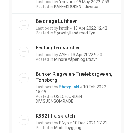
Last post by
Yngvar
«
09 May 2022 7:53
Posted in
KAFFEKROKEN - diverse
Beldringe Lufthavn
Last post by
kstdk
«
13 Apr 2022 12:42
Posted in
Sørøstjylland med Fyn
Festungfernsprcher.
Last post by
AYF
«
13 Apr 2022 9:50
Posted in
Mindre våpen og utstyr
Bunker Ringveien-Træleborgveien,
Tønsberg
Last post by
Stutzpunkt
«
10 Feb 2022
15:09
Posted in
OSLOFJORDEN
DIVISJONSOMRÅDE
K332f fra skratch
Last post by
BNyb
«
10 Dec 2021 17:21
Posted in
Modellbygging