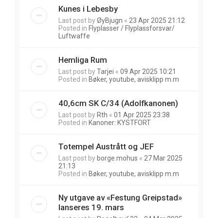
Kunes i Lebesby
Last post by
ØyBjugn
«
23 Apr 2025 21:12
Posted in
Flyplasser / Flyplassforsvar/
Luftwaffe
Hemliga Rum
Last post by
Tarjei
«
09 Apr 2025 10:21
Posted in
Bøker, youtube, avisklipp m.m
40,6cm SK C/34 (Adolfkanonen)
Last post by
Rth
«
01 Apr 2025 23:38
Posted in
Kanoner: KYSTFORT
Totempel Austrått og JEF
Last post by
borge.mohus
«
27 Mar 2025
21:13
Posted in
Bøker, youtube, avisklipp m.m
Ny utgave av «Festung Greipstad»
lanseres 19. mars