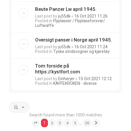
Beute Panzer Lw april 1945.
Last post by
ju55dk
«
16 Oct 2021 11:26
Posted in
Flyplasser / Flyplassforsvar/
Luftwaffe
Oversigt panser i Norge april 1945.
Last post by
ju55dk
«
16 Oct 2021 11:24
Posted in
Tyske stridsvogner og kjøretøy
Tom forside på
https://kystfort.com
Last post by
Einherjer
«
15 Oct 2021 12:12
Posted in
KAFFEKROKEN - diverse
Search found more than 1000 matches
1
…
2
3
4
5
20
Page
1
of
20
Next