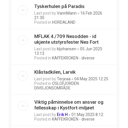
Tyskerhulen på Paradis
Last post by
VannMann
«
16 Feb 2026
21:30
Posted in
HORDALAND
MFLAK 4./709 Nesodden - id
ukjente utstyrsfester Nes Fort
Last post by
kljohansen
«
05 Jun 2025
13:13
Posted in
KAFFEKROKEN - diverse
Klåstadkilen, Larvik
Last post by
Terjeaa
«
04 May 2025 12:25
Posted in
OSLOFJORDEN
DIVISJONSOMRÅDE
Viktig påminnelse om ansvar og
fellesskap i Kystfort-miljøet
Last post by
Erik H
«
01 May 2025 8:12
Posted in
KAFFEKROKEN - diverse