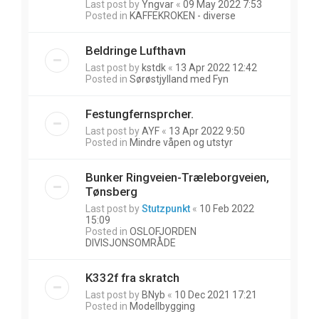
Last post by
Yngvar
«
09 May 2022 7:53
Posted in
KAFFEKROKEN - diverse
Beldringe Lufthavn
Last post by
kstdk
«
13 Apr 2022 12:42
Posted in
Sørøstjylland med Fyn
Festungfernsprcher.
Last post by
AYF
«
13 Apr 2022 9:50
Posted in
Mindre våpen og utstyr
Bunker Ringveien-Træleborgveien,
Tønsberg
Last post by
Stutzpunkt
«
10 Feb 2022
15:09
Posted in
OSLOFJORDEN
DIVISJONSOMRÅDE
K332f fra skratch
Last post by
BNyb
«
10 Dec 2021 17:21
Posted in
Modellbygging