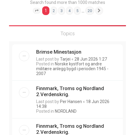
Search found more than 1000 matches
1
…
2
3
4
5
20
Page
1
of
20
Next
Topics
Brimse Minestasjon
Last post by
Tarjei
«
28 Jun 2026 1:27
Posted in
Norske kystfort og andre
militære anlegg bygd i perioden 1945 -
2007
Finnmark, Troms og Nordland
2.Verdenskrig.
Last post by
Per Hansen
«
18 Jun 2026
14:38
Posted in
NORDLAND
Finnmark, Troms og Nordland
2.Verdenskrig.