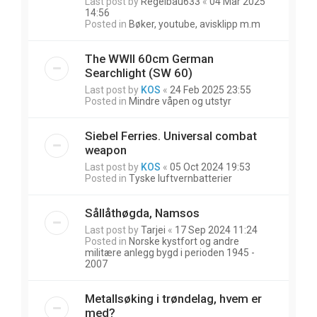
Last post by
Regelbau633
«
04 Mar 2025
14:56
Posted in
Bøker, youtube, avisklipp m.m
The WWII 60cm German
Searchlight (SW 60)
Last post by
KOS
«
24 Feb 2025 23:55
Posted in
Mindre våpen og utstyr
Siebel Ferries. Universal combat
weapon
Last post by
KOS
«
05 Oct 2024 19:53
Posted in
Tyske luftvernbatterier
Sållåthøgda, Namsos
Last post by
Tarjei
«
17 Sep 2024 11:24
Posted in
Norske kystfort og andre
militære anlegg bygd i perioden 1945 -
2007
Metallsøking i trøndelag, hvem er
med?