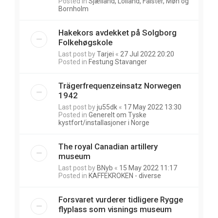
Posted in
Sjælland, Lolland, Falster, Møn og
Bornholm
Hakekors avdekket på Solgborg
Folkehøgskole
Last post by
Tarjei
«
27 Jul 2022 20:20
Posted in
Festung Stavanger
Trägerfrequenzeinsatz Norwegen
1942
Last post by
ju55dk
«
17 May 2022 13:30
Posted in
Generelt om Tyske
kystfort/installasjoner i Norge
The royal Canadian artillery
museum
Last post by
BNyb
«
15 May 2022 11:17
Posted in
KAFFEKROKEN - diverse
Forsvaret vurderer tidligere Rygge
flyplass som visnings museum