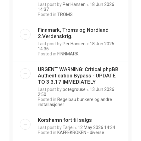
Last post by
Per Hansen
«
18 Jun 2026
14:37
Posted in
TROMS
Finnmark, Troms og Nordland
2.Verdenskrig.
Last post by
Per Hansen
«
18 Jun 2026
14:36
Posted in
FINNMARK
URGENT WARNING: Critical phpBB
Authentication Bypass - UPDATE
TO 3.3.17 IMMEDIATELY
Last post by
potegrouse
«
13 Jun 2026
2:50
Posted in
Regelbau bunkere og andre
installasjoner
Korshamn fort til salgs
Last post by
Tarjei
«
12 May 2026 14:34
Posted in
KAFFEKROKEN - diverse