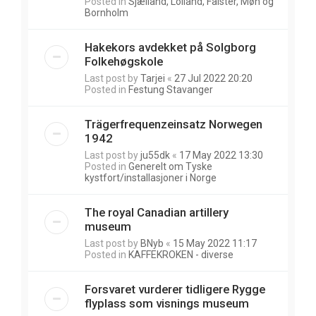
Posted in
Sjælland, Lolland, Falster, Møn og
Bornholm
Hakekors avdekket på Solgborg
Folkehøgskole
Last post by
Tarjei
«
27 Jul 2022 20:20
Posted in
Festung Stavanger
Trägerfrequenzeinsatz Norwegen
1942
Last post by
ju55dk
«
17 May 2022 13:30
Posted in
Generelt om Tyske
kystfort/installasjoner i Norge
The royal Canadian artillery
museum
Last post by
BNyb
«
15 May 2022 11:17
Posted in
KAFFEKROKEN - diverse
Forsvaret vurderer tidligere Rygge
flyplass som visnings museum