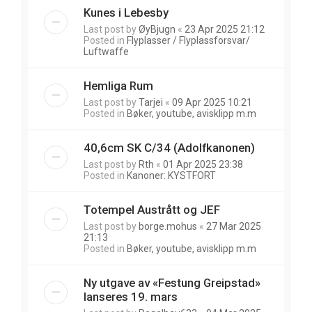
Kunes i Lebesby
Last post by
ØyBjugn
«
23 Apr 2025 21:12
Posted in
Flyplasser / Flyplassforsvar/
Luftwaffe
Hemliga Rum
Last post by
Tarjei
«
09 Apr 2025 10:21
Posted in
Bøker, youtube, avisklipp m.m
40,6cm SK C/34 (Adolfkanonen)
Last post by
Rth
«
01 Apr 2025 23:38
Posted in
Kanoner: KYSTFORT
Totempel Austrått og JEF
Last post by
borge.mohus
«
27 Mar 2025
21:13
Posted in
Bøker, youtube, avisklipp m.m
Ny utgave av «Festung Greipstad»
lanseres 19. mars