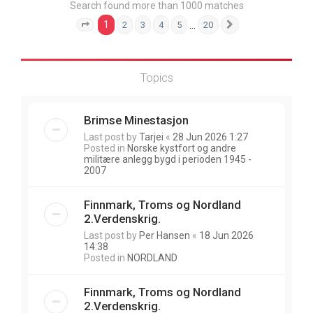
Search found more than 1000 matches
1
…
2
3
4
5
20
Page
1
of
20
Next
Topics
Brimse Minestasjon
Last post by
Tarjei
«
28 Jun 2026 1:27
Posted in
Norske kystfort og andre
militære anlegg bygd i perioden 1945 -
2007
Finnmark, Troms og Nordland
2.Verdenskrig.
Last post by
Per Hansen
«
18 Jun 2026
14:38
Posted in
NORDLAND
Finnmark, Troms og Nordland
2.Verdenskrig.