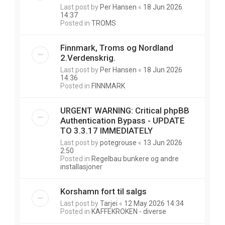
Last post by
Per Hansen
«
18 Jun 2026
14:37
Posted in
TROMS
Finnmark, Troms og Nordland
2.Verdenskrig.
Last post by
Per Hansen
«
18 Jun 2026
14:36
Posted in
FINNMARK
URGENT WARNING: Critical phpBB
Authentication Bypass - UPDATE
TO 3.3.17 IMMEDIATELY
Last post by
potegrouse
«
13 Jun 2026
2:50
Posted in
Regelbau bunkere og andre
installasjoner
Korshamn fort til salgs
Last post by
Tarjei
«
12 May 2026 14:34
Posted in
KAFFEKROKEN - diverse