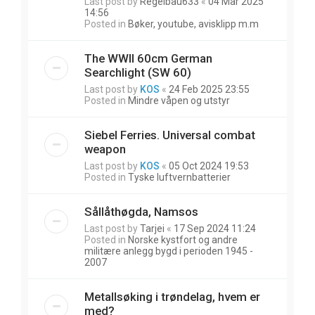
Last post by
Regelbau633
«
04 Mar 2025
14:56
Posted in
Bøker, youtube, avisklipp m.m
The WWII 60cm German
Searchlight (SW 60)
Last post by
KOS
«
24 Feb 2025 23:55
Posted in
Mindre våpen og utstyr
Siebel Ferries. Universal combat
weapon
Last post by
KOS
«
05 Oct 2024 19:53
Posted in
Tyske luftvernbatterier
Sållåthøgda, Namsos
Last post by
Tarjei
«
17 Sep 2024 11:24
Posted in
Norske kystfort og andre
militære anlegg bygd i perioden 1945 -
2007
Metallsøking i trøndelag, hvem er
med?