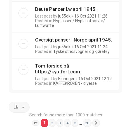
Beute Panzer Lw april 1945.
Last post by
ju55dk
«
16 Oct 2021 11:26
Posted in
Flyplasser / Flyplassforsvar/
Luftwaffe
Oversigt panser i Norge april 1945.
Last post by
ju55dk
«
16 Oct 2021 11:24
Posted in
Tyske stridsvogner og kjøretøy
Tom forside på
https://kystfort.com
Last post by
Einherjer
«
15 Oct 2021 12:12
Posted in
KAFFEKROKEN - diverse
Search found more than 1000 matches
1
…
2
3
4
5
20
Page
1
of
20
Next