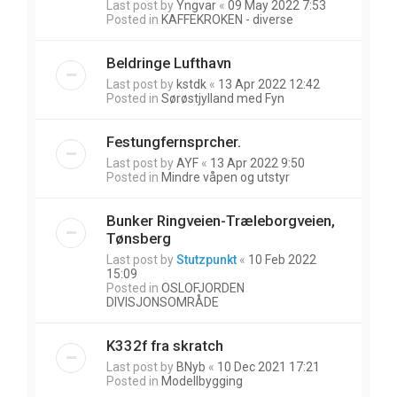
Last post by
Yngvar
«
09 May 2022 7:53
Posted in
KAFFEKROKEN - diverse
Beldringe Lufthavn
Last post by
kstdk
«
13 Apr 2022 12:42
Posted in
Sørøstjylland med Fyn
Festungfernsprcher.
Last post by
AYF
«
13 Apr 2022 9:50
Posted in
Mindre våpen og utstyr
Bunker Ringveien-Træleborgveien,
Tønsberg
Last post by
Stutzpunkt
«
10 Feb 2022
15:09
Posted in
OSLOFJORDEN
DIVISJONSOMRÅDE
K332f fra skratch
Last post by
BNyb
«
10 Dec 2021 17:21
Posted in
Modellbygging