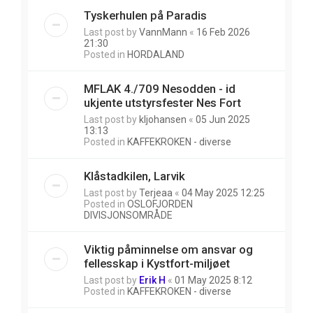
Tyskerhulen på Paradis
Last post by
VannMann
«
16 Feb 2026
21:30
Posted in
HORDALAND
MFLAK 4./709 Nesodden - id
ukjente utstyrsfester Nes Fort
Last post by
kljohansen
«
05 Jun 2025
13:13
Posted in
KAFFEKROKEN - diverse
Klåstadkilen, Larvik
Last post by
Terjeaa
«
04 May 2025 12:25
Posted in
OSLOFJORDEN
DIVISJONSOMRÅDE
Viktig påminnelse om ansvar og
fellesskap i Kystfort-miljøet
Last post by
Erik H
«
01 May 2025 8:12
Posted in
KAFFEKROKEN - diverse