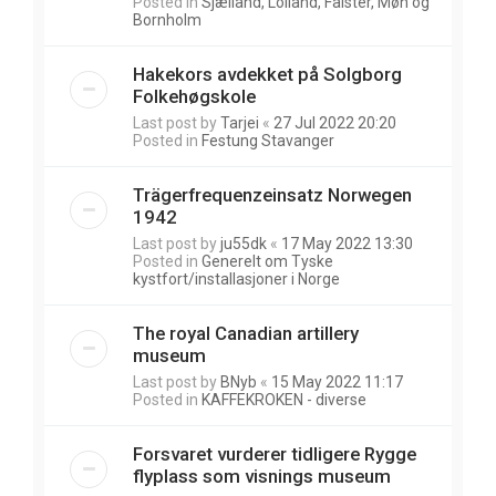
Posted in
Sjælland, Lolland, Falster, Møn og
Bornholm
Hakekors avdekket på Solgborg
Folkehøgskole
Last post by
Tarjei
«
27 Jul 2022 20:20
Posted in
Festung Stavanger
Trägerfrequenzeinsatz Norwegen
1942
Last post by
ju55dk
«
17 May 2022 13:30
Posted in
Generelt om Tyske
kystfort/installasjoner i Norge
The royal Canadian artillery
museum
Last post by
BNyb
«
15 May 2022 11:17
Posted in
KAFFEKROKEN - diverse
Forsvaret vurderer tidligere Rygge
flyplass som visnings museum