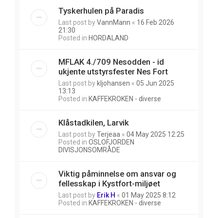
Tyskerhulen på Paradis
Last post by
VannMann
«
16 Feb 2026
21:30
Posted in
HORDALAND
MFLAK 4./709 Nesodden - id
ukjente utstyrsfester Nes Fort
Last post by
kljohansen
«
05 Jun 2025
13:13
Posted in
KAFFEKROKEN - diverse
Klåstadkilen, Larvik
Last post by
Terjeaa
«
04 May 2025 12:25
Posted in
OSLOFJORDEN
DIVISJONSOMRÅDE
Viktig påminnelse om ansvar og
fellesskap i Kystfort-miljøet
Last post by
Erik H
«
01 May 2025 8:12
Posted in
KAFFEKROKEN - diverse