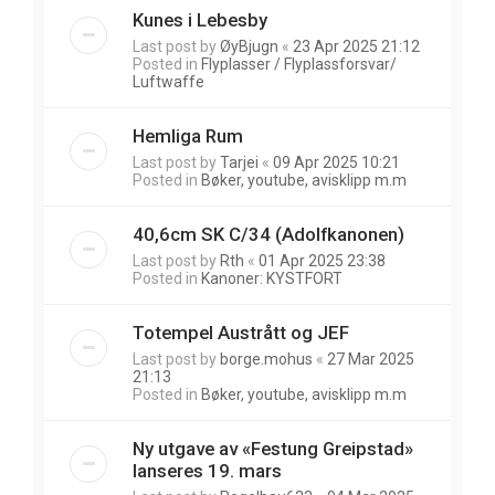
Kunes i Lebesby
Last post by
ØyBjugn
«
23 Apr 2025 21:12
Posted in
Flyplasser / Flyplassforsvar/
Luftwaffe
Hemliga Rum
Last post by
Tarjei
«
09 Apr 2025 10:21
Posted in
Bøker, youtube, avisklipp m.m
40,6cm SK C/34 (Adolfkanonen)
Last post by
Rth
«
01 Apr 2025 23:38
Posted in
Kanoner: KYSTFORT
Totempel Austrått og JEF
Last post by
borge.mohus
«
27 Mar 2025
21:13
Posted in
Bøker, youtube, avisklipp m.m
Ny utgave av «Festung Greipstad»
lanseres 19. mars