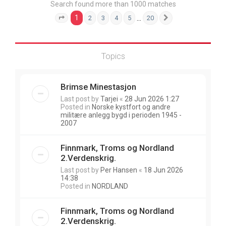
Search found more than 1000 matches
1
…
2
3
4
5
20
Page
1
of
20
Next
Topics
Brimse Minestasjon
Last post by
Tarjei
«
28 Jun 2026 1:27
Posted in
Norske kystfort og andre
militære anlegg bygd i perioden 1945 -
2007
Finnmark, Troms og Nordland
2.Verdenskrig.
Last post by
Per Hansen
«
18 Jun 2026
14:38
Posted in
NORDLAND
Finnmark, Troms og Nordland
2.Verdenskrig.