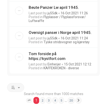
Beute Panzer Lw april 1945.
Last post by
ju55dk
«
16 Oct 2021 11:26
Posted in
Flyplasser / Flyplassforsvar/
Luftwaffe
Oversigt panser i Norge april 1945.
Last post by
ju55dk
«
16 Oct 2021 11:24
Posted in
Tyske stridsvogner og kjøretøy
Tom forside på
https://kystfort.com
Last post by
Einherjer
«
15 Oct 2021 12:12
Posted in
KAFFEKROKEN - diverse
Search found more than 1000 matches
1
…
2
3
4
5
20
Page
1
of
20
Next