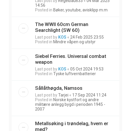
Last post by
Regelbau633
«
04 Mar 2025
14:56
Posted in
Bøker, youtube, avisklipp m.m
The WWII 60cm German
Searchlight (SW 60)
Last post by
KOS
«
24 Feb 2025 23:55
Posted in
Mindre våpen og utstyr
Siebel Ferries. Universal combat
weapon
Last post by
KOS
«
05 Oct 2024 19:53
Posted in
Tyske luftvernbatterier
Sållåthøgda, Namsos
Last post by
Tarjei
«
17 Sep 2024 11:24
Posted in
Norske kystfort og andre
militære anlegg bygd i perioden 1945 -
2007
Metallsøking i trøndelag, hvem er
med?