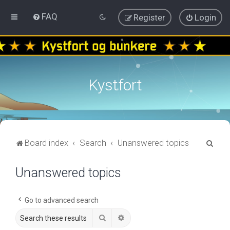
FAQ
Register
Login
Kystfort
S
Board index
Search
Unanswered topics
e
Unanswered topics
a
r
c
Go to advanced search
h
Search
Advanced search