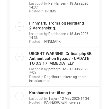
Last post by
Per Hansen
«
18 Jun 2026
14:37
Posted in
TROMS
Finnmark, Troms og Nordland
2.Verdenskrig.
Last post by
Per Hansen
«
18 Jun 2026
14:36
Posted in
FINNMARK
URGENT WARNING: Critical phpBB
Authentication Bypass - UPDATE
TO 3.3.17 IMMEDIATELY
Last post by
potegrouse
«
13 Jun 2026
2:50
Posted in
Regelbau bunkere og andre
installasjoner
Korshamn fort til salgs
Last post by
Tarjei
«
12 May 2026 14:34
Posted in
KAFFEKROKEN - diverse