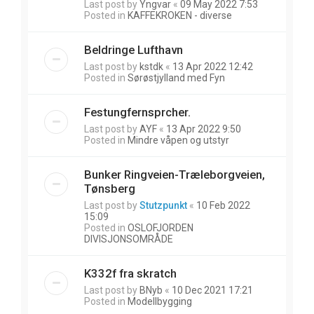
Last post by
Yngvar
«
09 May 2022 7:53
Posted in
KAFFEKROKEN - diverse
Beldringe Lufthavn
Last post by
kstdk
«
13 Apr 2022 12:42
Posted in
Sørøstjylland med Fyn
Festungfernsprcher.
Last post by
AYF
«
13 Apr 2022 9:50
Posted in
Mindre våpen og utstyr
Bunker Ringveien-Træleborgveien,
Tønsberg
Last post by
Stutzpunkt
«
10 Feb 2022
15:09
Posted in
OSLOFJORDEN
DIVISJONSOMRÅDE
K332f fra skratch
Last post by
BNyb
«
10 Dec 2021 17:21
Posted in
Modellbygging