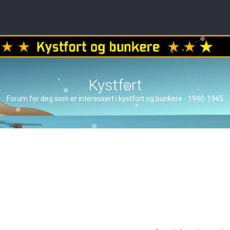
Kystfort
Forum for deg som er interessert i kystfort og bunkere - 1940-1945