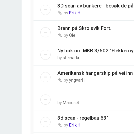
3D scan av bunkere - besøk de på 
by
Erik H
Brann på Skrolsvik Fort.
by
Ole
Ny bok om MKB 3/502 "Flekkeröy
by
steinarkr
Amerikansk hangarskip på vei inn 
by
yngvarH
.
by
Marius S
3d scan - regelbau 631
by
Erik H