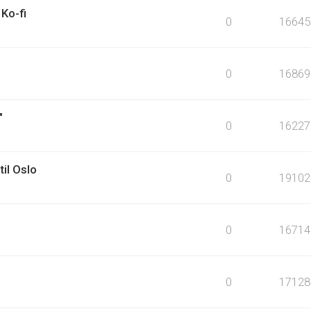
Ko-fi
0
16645
0
16869
"
0
16227
til Oslo
0
19102
0
16714
0
17128