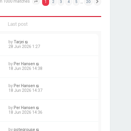
an 1000 matches
1
…
2
3
4
5
20
Page
1
of
20
Next
Last post
by
Tarjei
28 Jun 2026 1:27
by
Per Hansen
18 Jun 2026 14:38
by
Per Hansen
18 Jun 2026 14:37
by
Per Hansen
18 Jun 2026 14:36
by
potegrouse