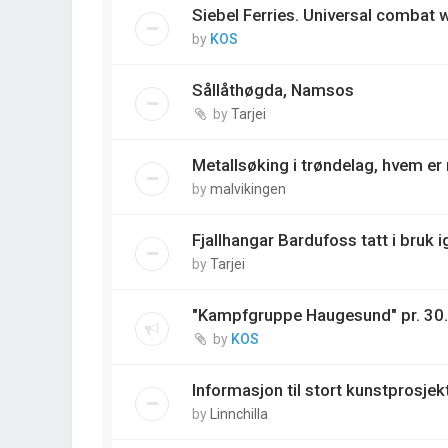
Siebel Ferries. Universal combat
by
KOS
Sållåthøgda, Namsos
by
Tarjei
Metallsøking i trøndelag, hvem e
by
malvikingen
Fjallhangar Bardufoss tatt i bruk i
by
Tarjei
"Kampfgruppe Haugesund" pr. 30
by
KOS
Informasjon til stort kunstprosjek
by
Linnchilla