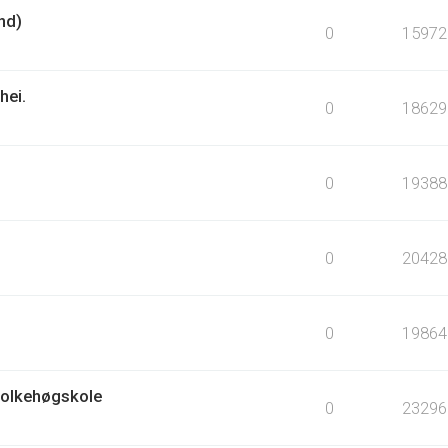
nd)
0
15972
hei.
0
18629
0
19388
0
20428
0
19864
Folkehøgskole
0
23296