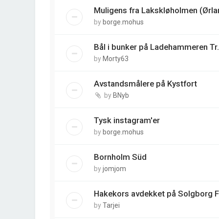
Muligens fra Lakskløholmen (Ørla
by
borge.mohus
Bål i bunker på Ladehammeren Tr.
by
Morty63
Avstandsmålere på Kystfort
by
BNyb
Tysk instagram'er
by
borge.mohus
Bornholm Süd
by
jomjom
Hakekors avdekket på Solgborg 
by
Tarjei