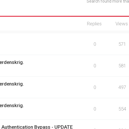
Search found more th
Replies
Views
0
571
erdenskrig.
0
581
erdenskrig.
0
497
erdenskrig.
0
554
 Authentication Bypass - UPDATE