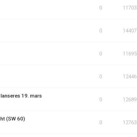
0
11703
0
14407
0
11695
0
12446
 lanseres 19. mars
0
12689
ht (SW 60)
0
12763