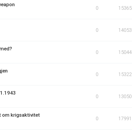
 weapon
0
15365
0
14053
r med?
0
15044
gjen
0
15322
.1.1943
0
13050
t om krigsaktivitet
0
17991