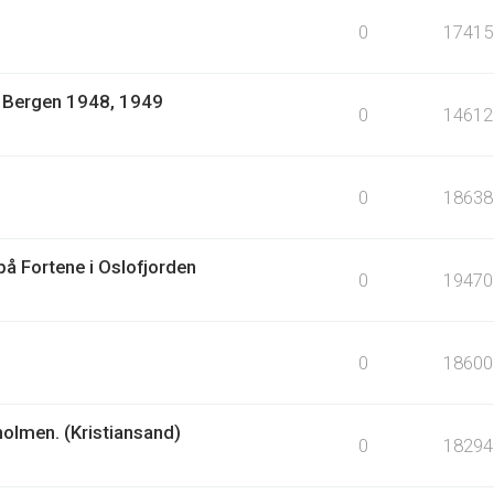
0
17415
1: Bergen 1948, 1949
0
14612
0
18638
å Fortene i Oslofjorden
0
19470
0
18600
holmen. (Kristiansand)
0
18294