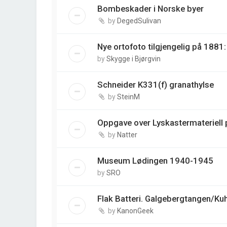
Bombeskader i Norske byer
by
DegedSulivan
Nye ortofoto tilgjengelig på 188
by
Skygge i Bjørgvin
Schneider K331(f) granathylse
by
SteinM
Oppgave over Lyskastermateriell p
by
Natter
Museum Lødingen 1940-1945
by
SRO
Flak Batteri. Galgebergtangen/Ku
by
KanonGeek