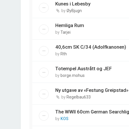
Kunes i Lebesby
by
ØyBjugn
Hemliga Rum
by
Tarjei
40,6cm SK C/34 (Adolfkanonen)
by
Rth
Totempel Austrått og JEF
by
borge.mohus
Ny utgave av «Festung Greipstad»
by
Regelbau633
The WWII 60cm German Searchlig
by
KOS