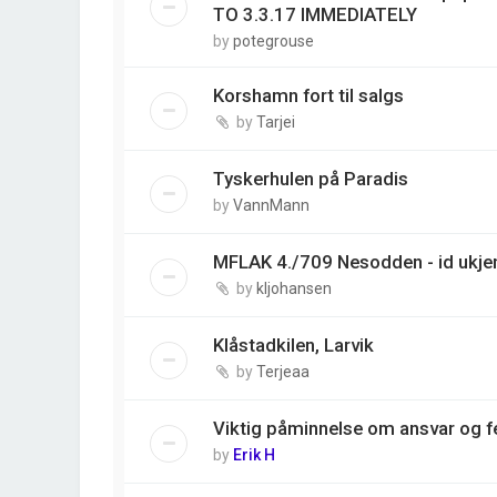
TO 3.3.17 IMMEDIATELY
by
potegrouse
Korshamn fort til salgs
by
Tarjei
Tyskerhulen på Paradis
by
VannMann
MFLAK 4./709 Nesodden - id ukjen
by
kljohansen
Klåstadkilen, Larvik
by
Terjeaa
Viktig påminnelse om ansvar og fe
by
Erik H