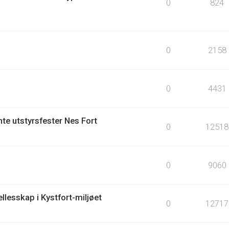
0
824
0
2158
0
4431
te utstyrsfester Nes Fort
0
12518
0
9060
llesskap i Kystfort-miljøet
0
12717