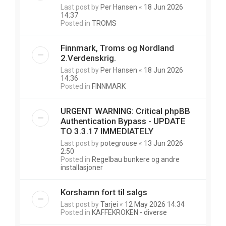
Last post by
Per Hansen
«
18 Jun 2026
14:37
Posted in
TROMS
Finnmark, Troms og Nordland
2.Verdenskrig.
Last post by
Per Hansen
«
18 Jun 2026
14:36
Posted in
FINNMARK
URGENT WARNING: Critical phpBB
Authentication Bypass - UPDATE
TO 3.3.17 IMMEDIATELY
Last post by
potegrouse
«
13 Jun 2026
2:50
Posted in
Regelbau bunkere og andre
installasjoner
Korshamn fort til salgs
Last post by
Tarjei
«
12 May 2026 14:34
Posted in
KAFFEKROKEN - diverse