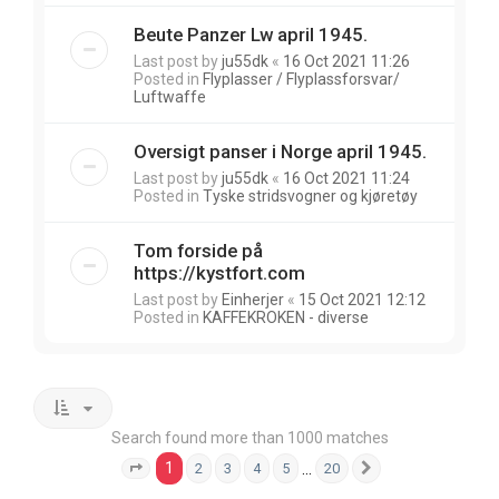
Beute Panzer Lw april 1945.
Last post by
ju55dk
«
16 Oct 2021 11:26
Posted in
Flyplasser / Flyplassforsvar/
Luftwaffe
Oversigt panser i Norge april 1945.
Last post by
ju55dk
«
16 Oct 2021 11:24
Posted in
Tyske stridsvogner og kjøretøy
Tom forside på
https://kystfort.com
Last post by
Einherjer
«
15 Oct 2021 12:12
Posted in
KAFFEKROKEN - diverse
Search found more than 1000 matches
1
…
2
3
4
5
20
Page
1
of
20
Next