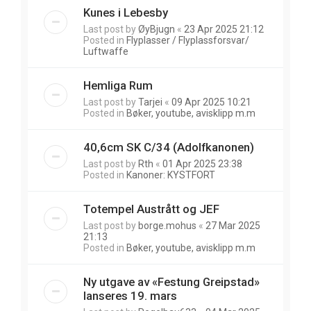
Kunes i Lebesby
Last post by
ØyBjugn
«
23 Apr 2025 21:12
Posted in
Flyplasser / Flyplassforsvar/
Luftwaffe
Hemliga Rum
Last post by
Tarjei
«
09 Apr 2025 10:21
Posted in
Bøker, youtube, avisklipp m.m
40,6cm SK C/34 (Adolfkanonen)
Last post by
Rth
«
01 Apr 2025 23:38
Posted in
Kanoner: KYSTFORT
Totempel Austrått og JEF
Last post by
borge.mohus
«
27 Mar 2025
21:13
Posted in
Bøker, youtube, avisklipp m.m
Ny utgave av «Festung Greipstad»
lanseres 19. mars