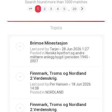
Search found more than 1000 matches
1
…
2
3
4
5
20
Page
1
of
20
Next
Topics
Brimse Minestasjon
Last post by
Tarjei
«
28 Jun 2026 1:27
Posted in
Norske kystfort og andre
militære anlegg bygd i perioden 1945 -
2007
Finnmark, Troms og Nordland
2.Verdenskrig.
Last post by
Per Hansen
«
18 Jun 2026
14:38
Posted in
NORDLAND
Finnmark, Troms og Nordland
2.Verdenskrig.