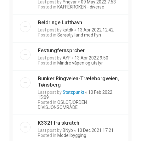
Last post by
Yngvar
«
09 May 2022 7:53
Posted in
KAFFEKROKEN - diverse
Beldringe Lufthavn
Last post by
kstdk
«
13 Apr 2022 12:42
Posted in
Sørøstjylland med Fyn
Festungfernsprcher.
Last post by
AYF
«
13 Apr 2022 9:50
Posted in
Mindre våpen og utstyr
Bunker Ringveien-Træleborgveien,
Tønsberg
Last post by
Stutzpunkt
«
10 Feb 2022
15:09
Posted in
OSLOFJORDEN
DIVISJONSOMRÅDE
K332f fra skratch
Last post by
BNyb
«
10 Dec 2021 17:21
Posted in
Modellbygging