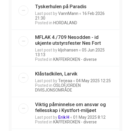
Tyskerhulen på Paradis
Last post by
VannMann
«
16 Feb 2026
21:30
Posted in
HORDALAND
MFLAK 4./709 Nesodden - id
ukjente utstyrsfester Nes Fort
Last post by
kljohansen
«
05 Jun 2025
13:13
Posted in
KAFFEKROKEN - diverse
Klåstadkilen, Larvik
Last post by
Terjeaa
«
04 May 2025 12:25
Posted in
OSLOFJORDEN
DIVISJONSOMRÅDE
Viktig påminnelse om ansvar og
fellesskap i Kystfort-miljøet
Last post by
Erik H
«
01 May 2025 8:12
Posted in
KAFFEKROKEN - diverse