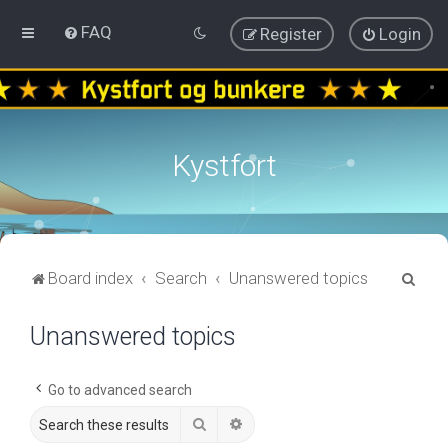
FAQ
Register
Login
Kystfort
S
Board index
Search
Unanswered topics
e
Unanswered topics
a
r
c
Go to advanced search
h
Search
Advanced search