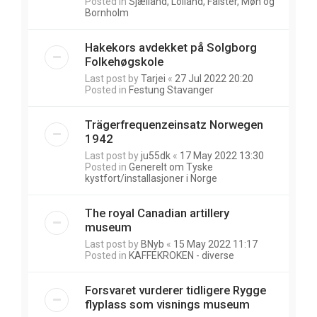
Posted in
Sjælland, Lolland, Falster, Møn og
Bornholm
Hakekors avdekket på Solgborg
Folkehøgskole
Last post by
Tarjei
«
27 Jul 2022 20:20
Posted in
Festung Stavanger
Trägerfrequenzeinsatz Norwegen
1942
Last post by
ju55dk
«
17 May 2022 13:30
Posted in
Generelt om Tyske
kystfort/installasjoner i Norge
The royal Canadian artillery
museum
Last post by
BNyb
«
15 May 2022 11:17
Posted in
KAFFEKROKEN - diverse
Forsvaret vurderer tidligere Rygge
flyplass som visnings museum