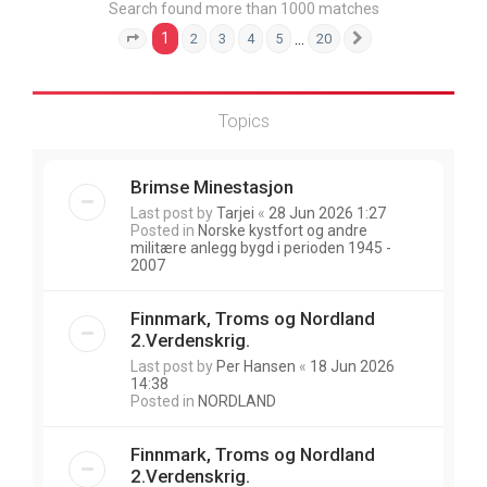
Search found more than 1000 matches
1
…
2
3
4
5
20
Page
1
of
20
Next
Topics
Brimse Minestasjon
Last post by
Tarjei
«
28 Jun 2026 1:27
Posted in
Norske kystfort og andre
militære anlegg bygd i perioden 1945 -
2007
Finnmark, Troms og Nordland
2.Verdenskrig.
Last post by
Per Hansen
«
18 Jun 2026
14:38
Posted in
NORDLAND
Finnmark, Troms og Nordland
2.Verdenskrig.