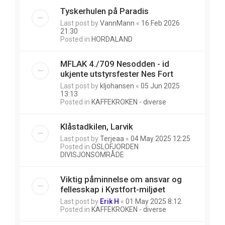
Tyskerhulen på Paradis
Last post by
VannMann
«
16 Feb 2026
21:30
Posted in
HORDALAND
MFLAK 4./709 Nesodden - id
ukjente utstyrsfester Nes Fort
Last post by
kljohansen
«
05 Jun 2025
13:13
Posted in
KAFFEKROKEN - diverse
Klåstadkilen, Larvik
Last post by
Terjeaa
«
04 May 2025 12:25
Posted in
OSLOFJORDEN
DIVISJONSOMRÅDE
Viktig påminnelse om ansvar og
fellesskap i Kystfort-miljøet
Last post by
Erik H
«
01 May 2025 8:12
Posted in
KAFFEKROKEN - diverse