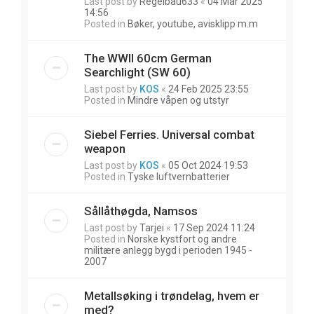
Last post by
Regelbau633
«
04 Mar 2025
14:56
Posted in
Bøker, youtube, avisklipp m.m
The WWII 60cm German
Searchlight (SW 60)
Last post by
KOS
«
24 Feb 2025 23:55
Posted in
Mindre våpen og utstyr
Siebel Ferries. Universal combat
weapon
Last post by
KOS
«
05 Oct 2024 19:53
Posted in
Tyske luftvernbatterier
Sållåthøgda, Namsos
Last post by
Tarjei
«
17 Sep 2024 11:24
Posted in
Norske kystfort og andre
militære anlegg bygd i perioden 1945 -
2007
Metallsøking i trøndelag, hvem er
med?