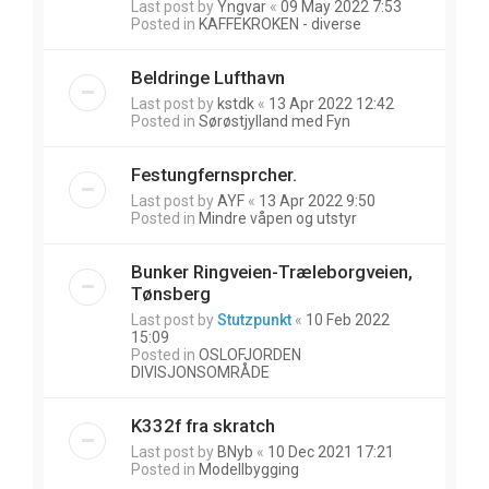
Last post by
Yngvar
«
09 May 2022 7:53
Posted in
KAFFEKROKEN - diverse
Beldringe Lufthavn
Last post by
kstdk
«
13 Apr 2022 12:42
Posted in
Sørøstjylland med Fyn
Festungfernsprcher.
Last post by
AYF
«
13 Apr 2022 9:50
Posted in
Mindre våpen og utstyr
Bunker Ringveien-Træleborgveien,
Tønsberg
Last post by
Stutzpunkt
«
10 Feb 2022
15:09
Posted in
OSLOFJORDEN
DIVISJONSOMRÅDE
K332f fra skratch
Last post by
BNyb
«
10 Dec 2021 17:21
Posted in
Modellbygging