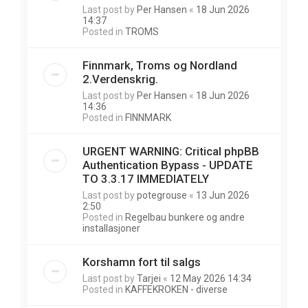
Last post by
Per Hansen
«
18 Jun 2026
14:37
Posted in
TROMS
Finnmark, Troms og Nordland
2.Verdenskrig.
Last post by
Per Hansen
«
18 Jun 2026
14:36
Posted in
FINNMARK
URGENT WARNING: Critical phpBB
Authentication Bypass - UPDATE
TO 3.3.17 IMMEDIATELY
Last post by
potegrouse
«
13 Jun 2026
2:50
Posted in
Regelbau bunkere og andre
installasjoner
Korshamn fort til salgs
Last post by
Tarjei
«
12 May 2026 14:34
Posted in
KAFFEKROKEN - diverse