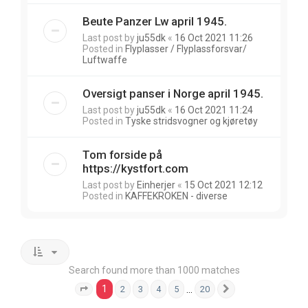
Beute Panzer Lw april 1945.
Last post by
ju55dk
«
16 Oct 2021 11:26
Posted in
Flyplasser / Flyplassforsvar/
Luftwaffe
Oversigt panser i Norge april 1945.
Last post by
ju55dk
«
16 Oct 2021 11:24
Posted in
Tyske stridsvogner og kjøretøy
Tom forside på
https://kystfort.com
Last post by
Einherjer
«
15 Oct 2021 12:12
Posted in
KAFFEKROKEN - diverse
Search found more than 1000 matches
1
…
2
3
4
5
20
Page
1
of
20
Next