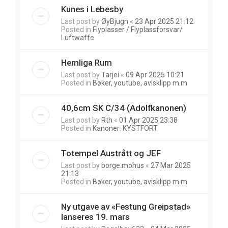
Kunes i Lebesby
Last post by
ØyBjugn
«
23 Apr 2025 21:12
Posted in
Flyplasser / Flyplassforsvar/
Luftwaffe
Hemliga Rum
Last post by
Tarjei
«
09 Apr 2025 10:21
Posted in
Bøker, youtube, avisklipp m.m
40,6cm SK C/34 (Adolfkanonen)
Last post by
Rth
«
01 Apr 2025 23:38
Posted in
Kanoner: KYSTFORT
Totempel Austrått og JEF
Last post by
borge.mohus
«
27 Mar 2025
21:13
Posted in
Bøker, youtube, avisklipp m.m
Ny utgave av «Festung Greipstad»
lanseres 19. mars