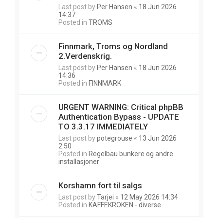
Last post by
Per Hansen
«
18 Jun 2026
14:37
Posted in
TROMS
Finnmark, Troms og Nordland
2.Verdenskrig.
Last post by
Per Hansen
«
18 Jun 2026
14:36
Posted in
FINNMARK
URGENT WARNING: Critical phpBB
Authentication Bypass - UPDATE
TO 3.3.17 IMMEDIATELY
Last post by
potegrouse
«
13 Jun 2026
2:50
Posted in
Regelbau bunkere og andre
installasjoner
Korshamn fort til salgs
Last post by
Tarjei
«
12 May 2026 14:34
Posted in
KAFFEKROKEN - diverse