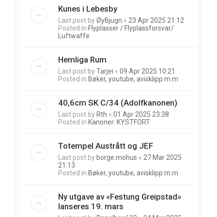
Kunes i Lebesby
Last post by
ØyBjugn
«
23 Apr 2025 21:12
Posted in
Flyplasser / Flyplassforsvar/
Luftwaffe
Hemliga Rum
Last post by
Tarjei
«
09 Apr 2025 10:21
Posted in
Bøker, youtube, avisklipp m.m
40,6cm SK C/34 (Adolfkanonen)
Last post by
Rth
«
01 Apr 2025 23:38
Posted in
Kanoner: KYSTFORT
Totempel Austrått og JEF
Last post by
borge.mohus
«
27 Mar 2025
21:13
Posted in
Bøker, youtube, avisklipp m.m
Ny utgave av «Festung Greipstad»
lanseres 19. mars