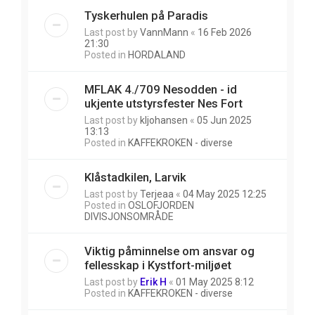
Tyskerhulen på Paradis
Last post by
VannMann
«
16 Feb 2026
21:30
Posted in
HORDALAND
MFLAK 4./709 Nesodden - id
ukjente utstyrsfester Nes Fort
Last post by
kljohansen
«
05 Jun 2025
13:13
Posted in
KAFFEKROKEN - diverse
Klåstadkilen, Larvik
Last post by
Terjeaa
«
04 May 2025 12:25
Posted in
OSLOFJORDEN
DIVISJONSOMRÅDE
Viktig påminnelse om ansvar og
fellesskap i Kystfort-miljøet
Last post by
Erik H
«
01 May 2025 8:12
Posted in
KAFFEKROKEN - diverse