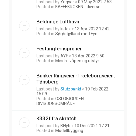
Last post by
Yngvar
«
09 May 2022 7:53
Posted in
KAFFEKROKEN - diverse
Beldringe Lufthavn
Last post by
kstdk
«
13 Apr 2022 12:42
Posted in
Sørøstjylland med Fyn
Festungfernsprcher.
Last post by
AYF
«
13 Apr 2022 9:50
Posted in
Mindre våpen og utstyr
Bunker Ringveien-Træleborgveien,
Tønsberg
Last post by
Stutzpunkt
«
10 Feb 2022
15:09
Posted in
OSLOFJORDEN
DIVISJONSOMRÅDE
K332f fra skratch
Last post by
BNyb
«
10 Dec 2021 17:21
Posted in
Modellbygging