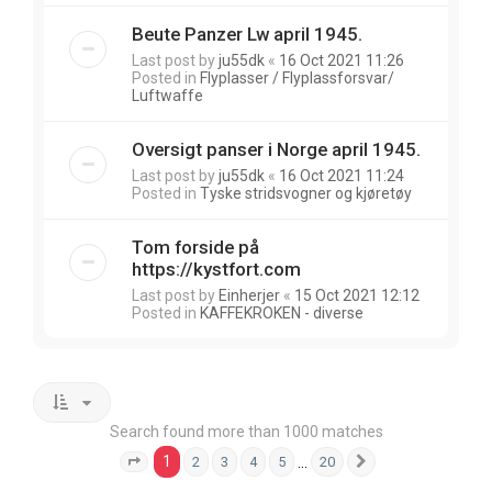
Beute Panzer Lw april 1945.
Last post by
ju55dk
«
16 Oct 2021 11:26
Posted in
Flyplasser / Flyplassforsvar/
Luftwaffe
Oversigt panser i Norge april 1945.
Last post by
ju55dk
«
16 Oct 2021 11:24
Posted in
Tyske stridsvogner og kjøretøy
Tom forside på
https://kystfort.com
Last post by
Einherjer
«
15 Oct 2021 12:12
Posted in
KAFFEKROKEN - diverse
Search found more than 1000 matches
1
…
2
3
4
5
20
Page
1
of
20
Next