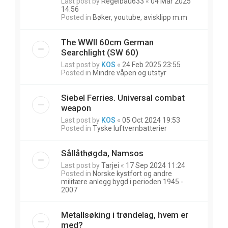
Last post by
Regelbau633
«
04 Mar 2025
14:56
Posted in
Bøker, youtube, avisklipp m.m
The WWII 60cm German
Searchlight (SW 60)
Last post by
KOS
«
24 Feb 2025 23:55
Posted in
Mindre våpen og utstyr
Siebel Ferries. Universal combat
weapon
Last post by
KOS
«
05 Oct 2024 19:53
Posted in
Tyske luftvernbatterier
Sållåthøgda, Namsos
Last post by
Tarjei
«
17 Sep 2024 11:24
Posted in
Norske kystfort og andre
militære anlegg bygd i perioden 1945 -
2007
Metallsøking i trøndelag, hvem er
med?