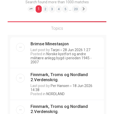
Search found more than 1000 matches
1
…
2
3
4
5
20
Page
1
of
20
Next
Topics
Brimse Minestasjon
Last post by
Tarjei
«
28 Jun 2026 1:27
Posted in
Norske kystfort og andre
militære anlegg bygd i perioden 1945 -
2007
Finnmark, Troms og Nordland
2.Verdenskrig.
Last post by
Per Hansen
«
18 Jun 2026
14:38
Posted in
NORDLAND
Finnmark, Troms og Nordland
2.Verdenskrig.