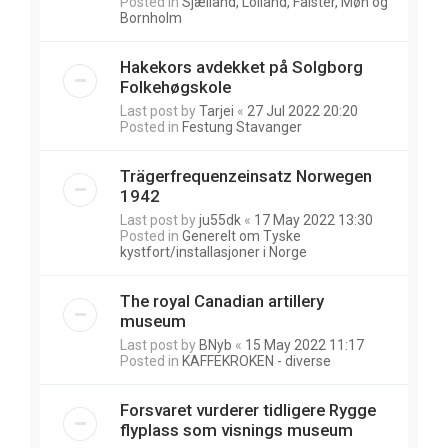
Posted in
Sjælland, Lolland, Falster, Møn og
Bornholm
Hakekors avdekket på Solgborg
Folkehøgskole
Last post by
Tarjei
«
27 Jul 2022 20:20
Posted in
Festung Stavanger
Trägerfrequenzeinsatz Norwegen
1942
Last post by
ju55dk
«
17 May 2022 13:30
Posted in
Generelt om Tyske
kystfort/installasjoner i Norge
The royal Canadian artillery
museum
Last post by
BNyb
«
15 May 2022 11:17
Posted in
KAFFEKROKEN - diverse
Forsvaret vurderer tidligere Rygge
flyplass som visnings museum