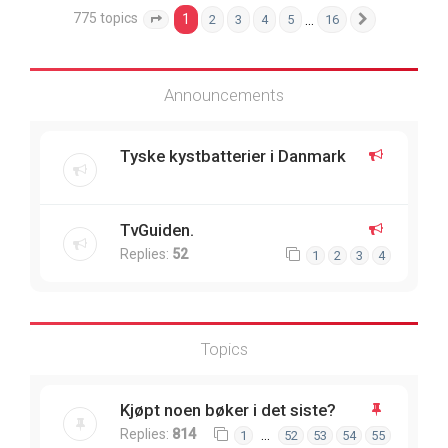
775 topics
1
…
2
3
4
5
16
Page
1
of
16
Next
Announcements
Tyske kystbatterier i Danmark
TvGuiden.
Replies:
52
1
2
3
4
Topics
Kjøpt noen bøker i det siste?
Replies:
814
…
1
52
53
54
55