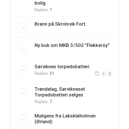
bolig
Replies:
1
Brann på Skrolsvik Fort.
Ny bok om MKB 3/502 "Flekkeröy"
Sørviknes torpedobatteri
Replies:
21
1
2
Trøndelag, Sørvikneset
Torpedobatteri selges
Replies:
7
Muligens fra Lakskløholmen
(Ørland)