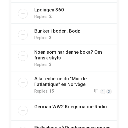
Lødingen 360
Replies:
2
Bunker i boden, Bodø
Replies:
3
Noen som har denne boka? Om
fransk skyts
Replies:
3
A la recherce du "Mur de
l`atlantique" en Norvège
Replies:
15
1
2
German WW2 Kriegsmarine Radio
Fjellanlegg på Rundemannen mures