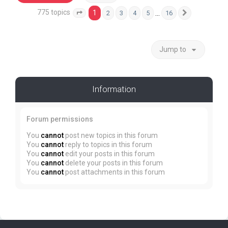
775 topics
1
…
2
3
4
5
16
Page
1
of
16
Next
Jump to
Information
Forum permissions
You
cannot
post new topics in this forum
You
cannot
reply to topics in this forum
You
cannot
edit your posts in this forum
You
cannot
delete your posts in this forum
You
cannot
post attachments in this forum