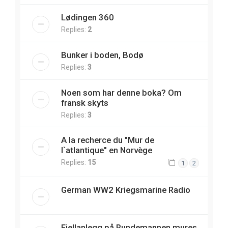
Lødingen 360
Replies:
2
Bunker i boden, Bodø
Replies:
3
Noen som har denne boka? Om
fransk skyts
Replies:
3
A la recherce du "Mur de
l`atlantique" en Norvège
Replies:
15
1
2
German WW2 Kriegsmarine Radio
Fjellanlegg på Rundemannen mures