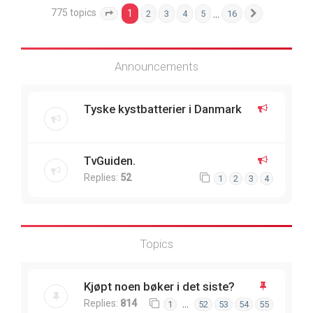
775 topics
1
…
2
3
4
5
16
Page
1
of
16
Next
Announcements
Tyske kystbatterier i Danmark
TvGuiden.
Replies:
52
1
2
3
4
Topics
Kjøpt noen bøker i det siste?
Replies:
814
…
1
52
53
54
55