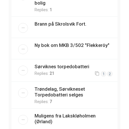
bolig
Replies:
1
Brann på Skrolsvik Fort.
Ny bok om MKB 3/502 "Flekkeröy"
Sørviknes torpedobatteri
Replies:
21
1
2
Trøndelag, Sørvikneset
Torpedobatteri selges
Replies:
7
Muligens fra Lakskløholmen
(Ørland)