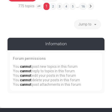
775 topics
1
…
2
3
4
5
16
Page
1
of
16
Next
Jump to
Information
Forum permissions
You
cannot
post new topics in this forum
You
cannot
reply to topics in this forum
You
cannot
edit your posts in this forum
You
cannot
delete your posts in this forum
You
cannot
post attachments in this forum