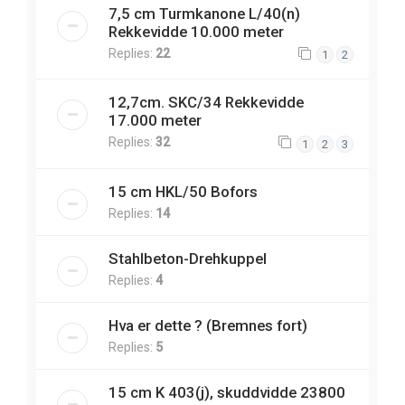
7,5 cm Turmkanone L/40(n)
Rekkevidde 10.000 meter
Replies:
22
1
2
12,7cm. SKC/34 Rekkevidde
17.000 meter
Replies:
32
1
2
3
15 cm HKL/50 Bofors
Replies:
14
Stahlbeton-Drehkuppel
Replies:
4
Hva er dette ? (Bremnes fort)
Replies:
5
15 cm K 403(j), skuddvidde 23800