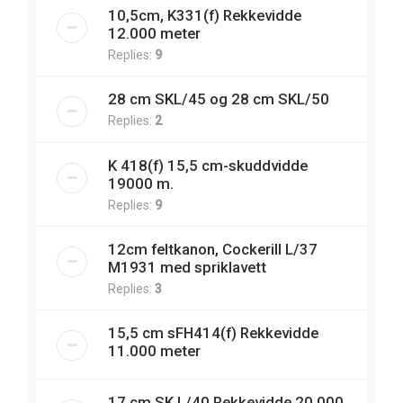
10,5cm, K331(f) Rekkevidde
12.000 meter
Replies:
9
28 cm SKL/45 og 28 cm SKL/50
Replies:
2
K 418(f) 15,5 cm-skuddvidde
19000 m.
Replies:
9
12cm feltkanon, Cockerill L/37
M1931 med spriklavett
Replies:
3
15,5 cm sFH414(f) Rekkevidde
11.000 meter
17 cm SK L/40 Rekkevidde 20.000