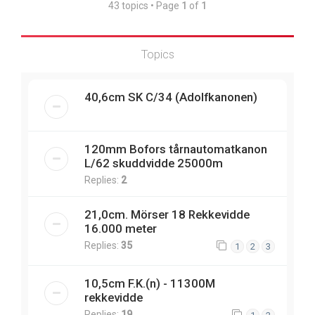
43 topics • Page
1
of
1
Topics
40,6cm SK C/34 (Adolfkanonen)
120mm Bofors tårnautomatkanon
L/62 skuddvidde 25000m
Replies:
2
21,0cm. Mörser 18 Rekkevidde
16.000 meter
Replies:
35
1
2
3
10,5cm F.K.(n) - 11300M
rekkevidde
Replies:
19