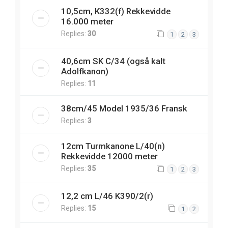
10,5cm, K332(f) Rekkevidde
16.000 meter
Replies:
30
1
2
3
40,6cm SK C/34 (også kalt
Adolfkanon)
Replies:
11
38cm/45 Model 1935/36 Fransk
Replies:
3
12cm Turmkanone L/40(n)
Rekkevidde 12000 meter
Replies:
35
1
2
3
12,2 cm L/46 K390/2(r)
Replies:
15
1
2