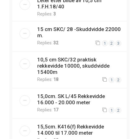
Leter etter bilde av 10,5 cm
1.F.H.18/40
Replies:
3
15 cm SKC/ 28 -Skuddvidde 22000
m.
Replies:
32
1
2
3
10,5 cm SKC/32 praktisk
rekkevidde 10000, skuddvidde
15400m
Replies:
18
1
2
15,0cm. SK L/45 Rekkevidde
16.000 - 20.000 meter
Replies:
17
1
2
15,5cm. K416(f) Rekkevidde
14.000 til 17.000 meter