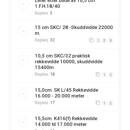
Leter etter bilde av 10,5 cm
1.F.H.18/40
Replies:
3
15 cm SKC/ 28 -Skuddvidde 22000
m.
Replies:
32
1
2
3
10,5 cm SKC/32 praktisk
rekkevidde 10000, skuddvidde
15400m
Replies:
18
1
2
15,0cm. SK L/45 Rekkevidde
16.000 - 20.000 meter
Replies:
17
1
2
15,5cm. K416(f) Rekkevidde
14.000 til 17.000 meter