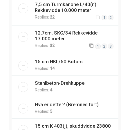
7,5 cm Turmkanone L/40(n)
Rekkevidde 10.000 meter
Replies:
22
1
2
12,7cm. SKC/34 Rekkevidde
17.000 meter
Replies:
32
1
2
3
15 cm HKL/50 Bofors
Replies:
14
Stahlbeton-Drehkuppel
Replies:
4
Hva er dette ? (Bremnes fort)
Replies:
5
15 cm K 403(j), skuddvidde 23800