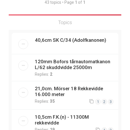
43 topics • Page
1
of
1
Topics
40,6cm SK C/34 (Adolfkanonen)
120mm Bofors tårnautomatkanon
L/62 skuddvidde 25000m
Replies:
2
21,0cm. Mörser 18 Rekkevidde
16.000 meter
Replies:
35
1
2
3
10,5cm F.K.(n) - 11300M
rekkevidde
Replies:
19