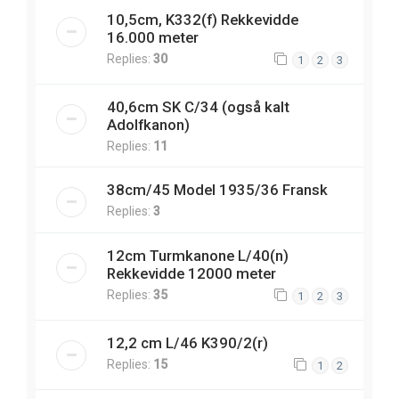
10,5cm, K332(f) Rekkevidde
16.000 meter
Replies:
30
1
2
3
40,6cm SK C/34 (også kalt
Adolfkanon)
Replies:
11
38cm/45 Model 1935/36 Fransk
Replies:
3
12cm Turmkanone L/40(n)
Rekkevidde 12000 meter
Replies:
35
1
2
3
12,2 cm L/46 K390/2(r)
Replies:
15
1
2