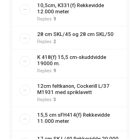
10,5cm, K331(f) Rekkevidde
12.000 meter
Replies:
9
28 cm SKL/45 og 28 cm SKL/50
Replies:
2
K 418(f) 15,5 cm-skuddvidde
19000 m.
Replies:
9
12cm feltkanon, Cockerill L/37
M1931 med spriklavett
Replies:
3
15,5 cm sFH414(f) Rekkevidde
11.000 meter
17 cm SK L/40 Rekkevidde 20.000