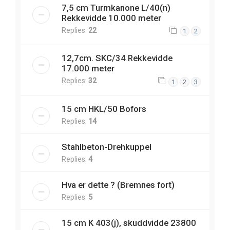
7,5 cm Turmkanone L/40(n)
Rekkevidde 10.000 meter
Replies:
22
1
2
12,7cm. SKC/34 Rekkevidde
17.000 meter
Replies:
32
1
2
3
15 cm HKL/50 Bofors
Replies:
14
Stahlbeton-Drehkuppel
Replies:
4
Hva er dette ? (Bremnes fort)
Replies:
5
15 cm K 403(j), skuddvidde 23800