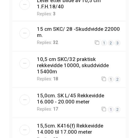
Leter etter bilde av 10,5 cm
1.F.H.18/40
Replies:
3
15 cm SKC/ 28 -Skuddvidde 22000
m.
Replies:
32
1
2
3
10,5 cm SKC/32 praktisk
rekkevidde 10000, skuddvidde
15400m
Replies:
18
1
2
15,0cm. SK L/45 Rekkevidde
16.000 - 20.000 meter
Replies:
17
1
2
15,5cm. K416(f) Rekkevidde
14.000 til 17.000 meter