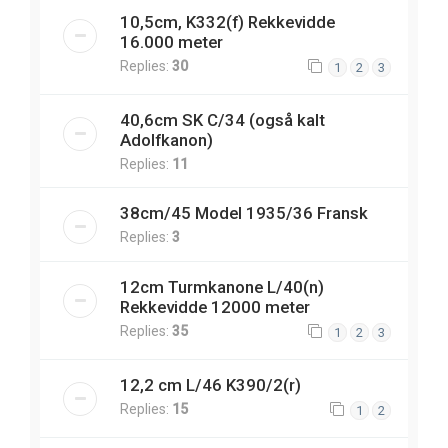
10,5cm, K332(f) Rekkevidde
16.000 meter
Replies:
30
1
2
3
40,6cm SK C/34 (også kalt
Adolfkanon)
Replies:
11
38cm/45 Model 1935/36 Fransk
Replies:
3
12cm Turmkanone L/40(n)
Rekkevidde 12000 meter
Replies:
35
1
2
3
12,2 cm L/46 K390/2(r)
Replies:
15
1
2