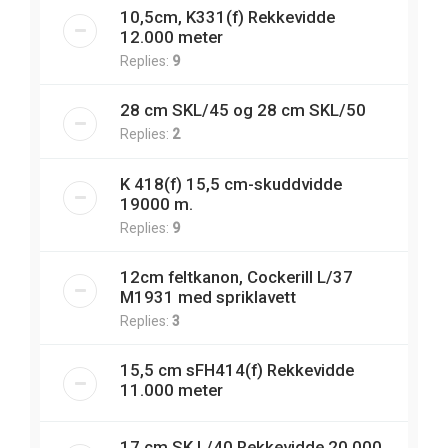
10,5cm, K331(f) Rekkevidde
12.000 meter
Replies:
9
28 cm SKL/45 og 28 cm SKL/50
Replies:
2
K 418(f) 15,5 cm-skuddvidde
19000 m.
Replies:
9
12cm feltkanon, Cockerill L/37
M1931 med spriklavett
Replies:
3
15,5 cm sFH414(f) Rekkevidde
11.000 meter
17 cm SK L/40 Rekkevidde 20.000