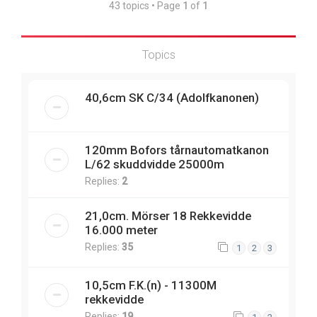
43 topics • Page
1
of
1
Topics
40,6cm SK C/34 (Adolfkanonen)
120mm Bofors tårnautomatkanon
L/62 skuddvidde 25000m
Replies:
2
21,0cm. Mörser 18 Rekkevidde
16.000 meter
Replies:
35
1
2
3
10,5cm F.K.(n) - 11300M
rekkevidde
Replies:
19