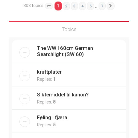
303 topics
1
…
2
3
4
5
7
Page
1
of
7
Next
Topics
The WWII 60cm German
Searchlight (SW 60)
kruttplater
Replies:
1
Siktemiddel til kanon?
Replies:
8
Føling i fjæra
Replies:
5