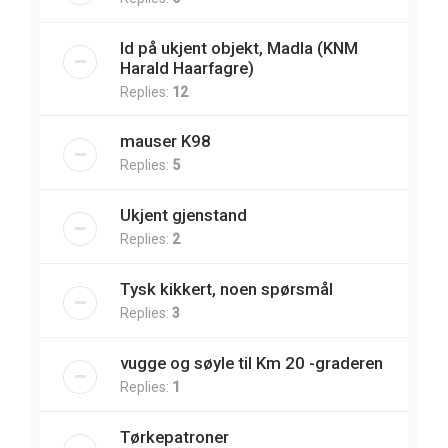
Id på ukjent objekt, Madla (KNM
Harald Haarfagre)
Replies:
12
mauser K98
Replies:
5
Ukjent gjenstand
Replies:
2
Tysk kikkert, noen spørsmål
Replies:
3
vugge og søyle til Km 20 -graderen
Replies:
1
Tørkepatroner