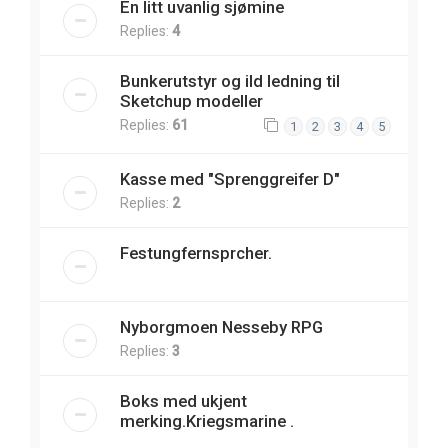
En litt uvanlig sjømine
Replies:
4
Bunkerutstyr og ild ledning til
Sketchup modeller
Replies:
61
1
2
3
4
5
Kasse med "Sprenggreifer D"
Replies:
2
Festungfernsprcher.
Nyborgmoen Nesseby RPG
Replies:
3
Boks med ukjent
merking.Kriegsmarine .