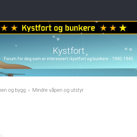
Kystfort
Forum for deg som er interessert i kystfort og bunkere - 1940-1945
åpen og bygg
Mindre våpen og utstyr