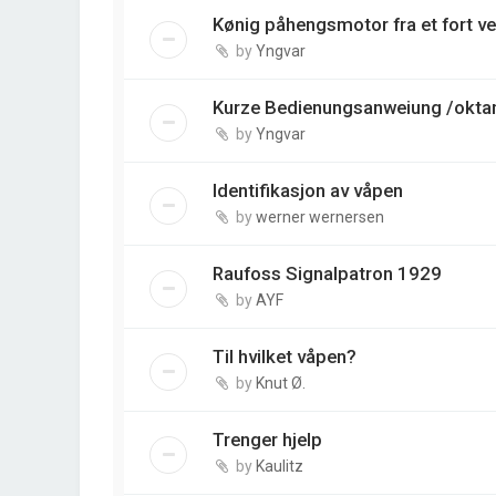
Kønig påhengsmotor fra et fort v
by
Yngvar
Kurze Bedienungsanweiung /oktan
by
Yngvar
Identifikasjon av våpen
by
werner wernersen
Raufoss Signalpatron 1929
by
AYF
Til hvilket våpen?
by
Knut Ø.
Trenger hjelp
by
Kaulitz