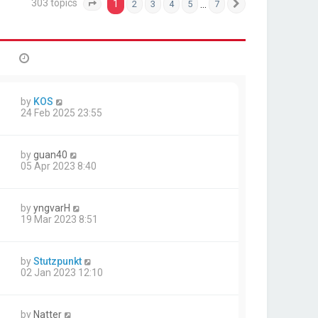
303 topics
1
…
2
3
4
5
7
Page
1
of
7
Next
by
KOS
24 Feb 2025 23:55
by
guan40
05 Apr 2023 8:40
by
yngvarH
19 Mar 2023 8:51
by
Stutzpunkt
02 Jan 2023 12:10
by
Natter