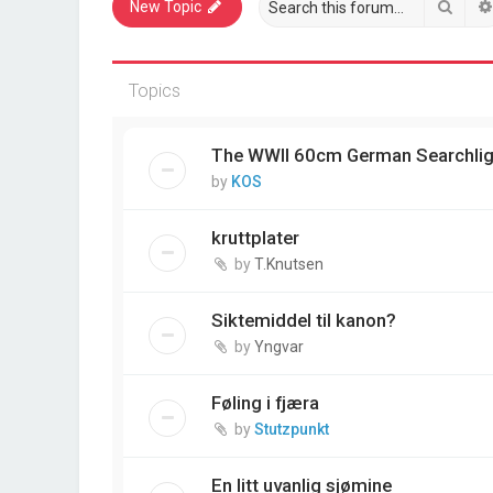
Sear
New Topic
Topics
The WWII 60cm German Searchlig
by
KOS
kruttplater
by
T.Knutsen
Siktemiddel til kanon?
by
Yngvar
Føling i fjæra
by
Stutzpunkt
En litt uvanlig sjømine