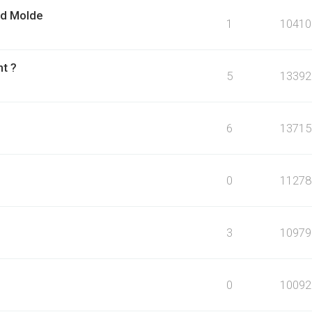
ed Molde
1
10410
t ?
5
13392
6
13715
0
11278
3
10979
0
10092