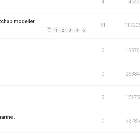
4
14541
etchup modeller
61
11220
1
2
3
4
5
2
13370
0
25384
3
15175
arine .
0
32785