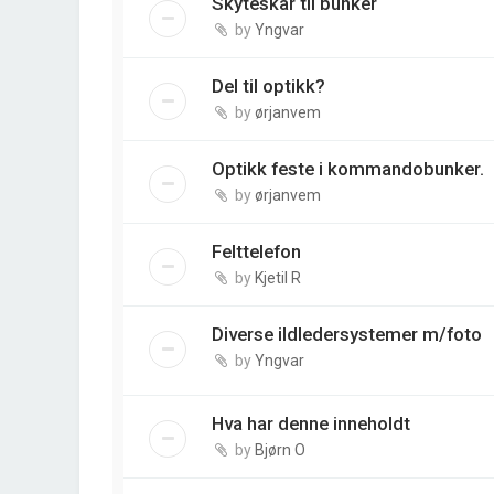
Skyteskår til bunker
by
Yngvar
Del til optikk?
by
ørjanvem
Optikk feste i kommandobunker.
by
ørjanvem
Felttelefon
by
Kjetil R
Diverse ildledersystemer m/foto
by
Yngvar
Hva har denne inneholdt
by
Bjørn O