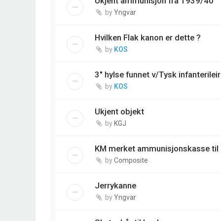
Ukjent ammunisjon fra 1939/40
by
Yngvar
Hvilken Flak kanon er dette ?
by
KOS
3" hylse funnet v/Tysk infanterile
by
KOS
Ukjent objekt
by
KGJ
KM merket ammunisjonskasse til 
by
Composite
Jerrykanne
by
Yngvar