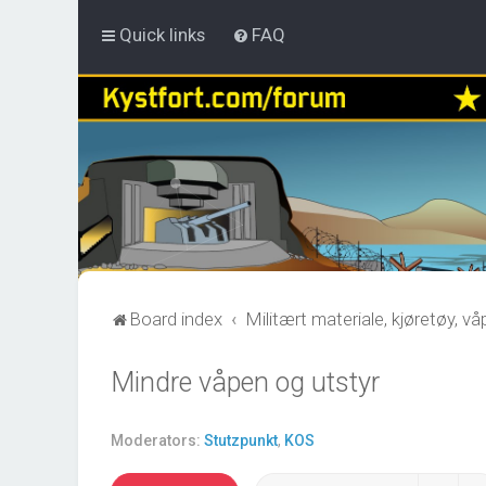
Quick links
FAQ
Board index
Militært materiale, kjøretøy, v
Mindre våpen og utstyr
Moderators:
Stutzpunkt
,
KOS