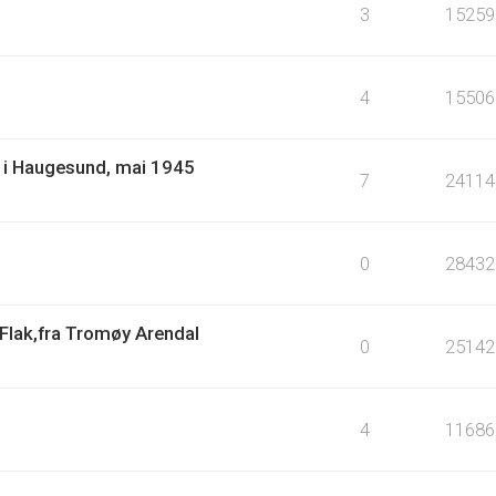
3
15259
4
15506
ir i Haugesund, mai 1945
7
24114
0
28432
Flak,fra Tromøy Arendal
0
25142
4
11686