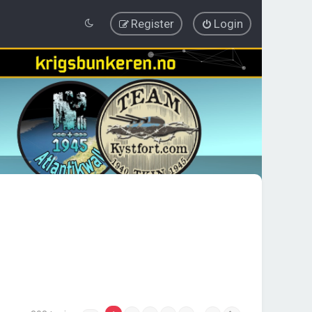
Register
Login