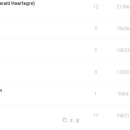
arald Haarfagre)
12
21596
5
16656
2
10623
3
12330
n
1
9564
17
29621
1
2