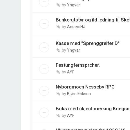
by
Yngvar
Bunkerutstyr og ild ledning til Sk
by
AndersHJ
Kasse med "Sprenggreifer D"
by
Yngvar
Festungfernsprcher.
by
AYF
Nyborgmoen Nesseby RPG
by
Bjørn Eriksen
Boks med ukjent merking.Kriegsm
by
AYF