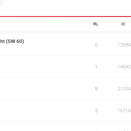
ch
Advanced search
ht (SW 60)
0
12684
1
14043
8
21534
5
16714