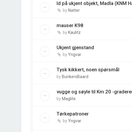
Id på ukjent objekt, Madla (KNM H
by
Natter
mauser K98
by
Kaulitz
Ukjent gjenstand
by
Yngvar
Tysk kikkert, noen spørsmål
by
BunkersBaard
vugge og søyle til Km 20 -gradere
by
Maglite
Tørkepatroner
by
Yngvar