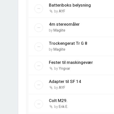
Batteriboks belysning
by
AYF
4m stereomåler
by
Maglite
Trockengerat Tr G 8
by
Maglite
Fester til maskingevær
by
Yngvar
Adapter til SF 14
by
AYF
Colt M29.
by
Erik E.