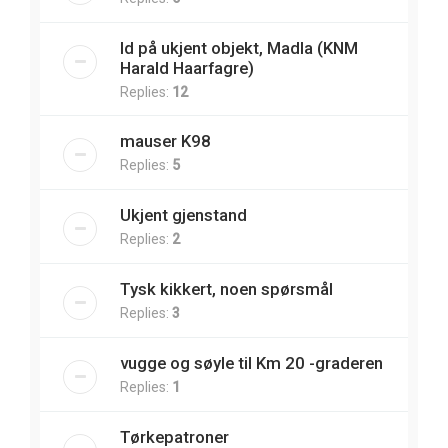
Id på ukjent objekt, Madla (KNM
Harald Haarfagre)
Replies:
12
mauser K98
Replies:
5
Ukjent gjenstand
Replies:
2
Tysk kikkert, noen spørsmål
Replies:
3
vugge og søyle til Km 20 -graderen
Replies:
1
Tørkepatroner