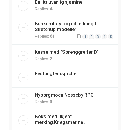
En litt uvanlig sjømine
Replies:
4
Bunkerutstyr og ild ledning til
Sketchup modeller
Replies:
61
1
2
3
4
5
Kasse med "Sprenggreifer D"
Replies:
2
Festungfernsprcher.
Nyborgmoen Nesseby RPG
Replies:
3
Boks med ukjent
merking.Kriegsmarine .