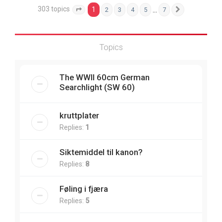
303 topics
1
…
2
3
4
5
7
Page
1
of
7
Next
Topics
The WWII 60cm German
Searchlight (SW 60)
kruttplater
Replies:
1
Siktemiddel til kanon?
Replies:
8
Føling i fjæra
Replies:
5