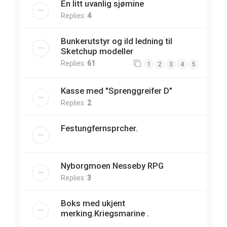
En litt uvanlig sjømine
Replies:
4
Bunkerutstyr og ild ledning til
Sketchup modeller
Replies:
61
1
2
3
4
5
Kasse med "Sprenggreifer D"
Replies:
2
Festungfernsprcher.
Nyborgmoen Nesseby RPG
Replies:
3
Boks med ukjent
merking.Kriegsmarine .