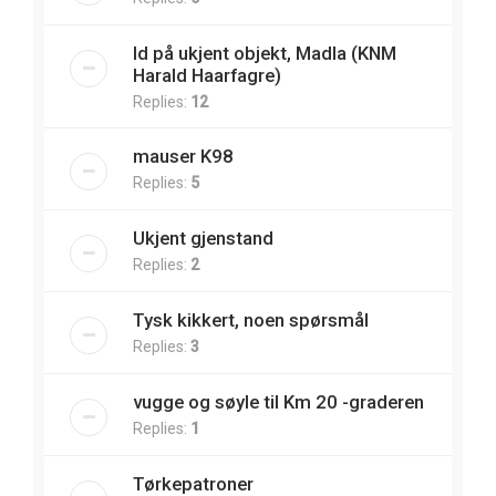
Id på ukjent objekt, Madla (KNM
Harald Haarfagre)
Replies:
12
mauser K98
Replies:
5
Ukjent gjenstand
Replies:
2
Tysk kikkert, noen spørsmål
Replies:
3
vugge og søyle til Km 20 -graderen
Replies:
1
Tørkepatroner