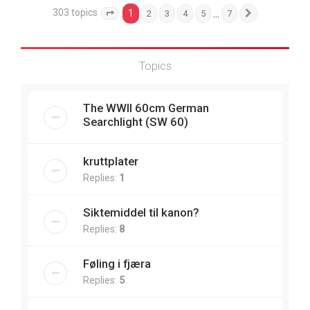
303 topics
1
…
2
3
4
5
7
Page
1
of
7
Next
Topics
The WWII 60cm German
Searchlight (SW 60)
kruttplater
Replies:
1
Siktemiddel til kanon?
Replies:
8
Føling i fjæra
Replies:
5