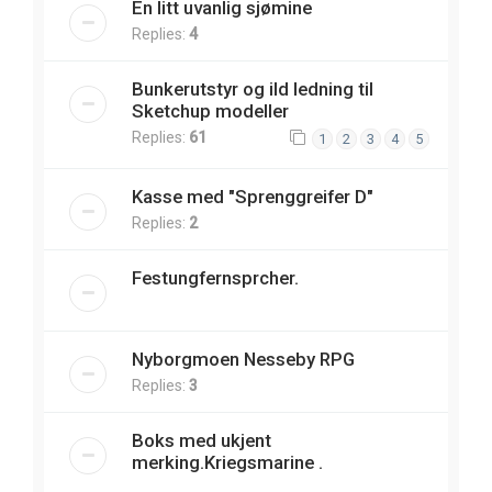
En litt uvanlig sjømine
Replies:
4
Bunkerutstyr og ild ledning til
Sketchup modeller
Replies:
61
1
2
3
4
5
Kasse med "Sprenggreifer D"
Replies:
2
Festungfernsprcher.
Nyborgmoen Nesseby RPG
Replies:
3
Boks med ukjent
merking.Kriegsmarine .