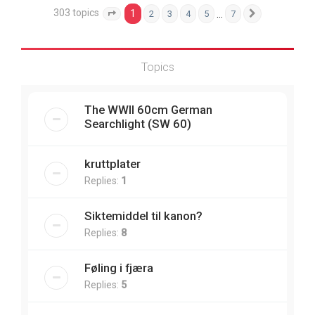
303 topics
1
…
2
3
4
5
7
Page
1
of
7
Next
Topics
The WWII 60cm German
Searchlight (SW 60)
kruttplater
Replies:
1
Siktemiddel til kanon?
Replies:
8
Føling i fjæra
Replies:
5