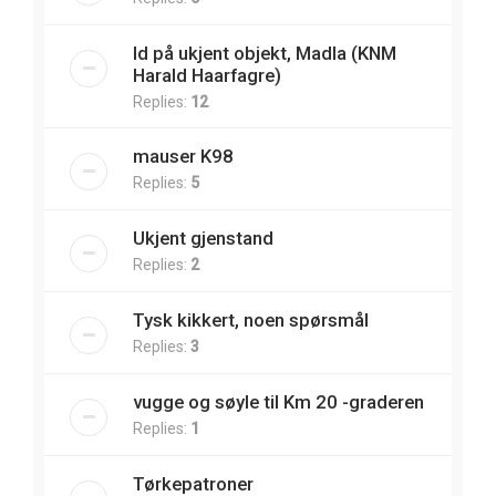
Id på ukjent objekt, Madla (KNM
Harald Haarfagre)
Replies:
12
mauser K98
Replies:
5
Ukjent gjenstand
Replies:
2
Tysk kikkert, noen spørsmål
Replies:
3
vugge og søyle til Km 20 -graderen
Replies:
1
Tørkepatroner