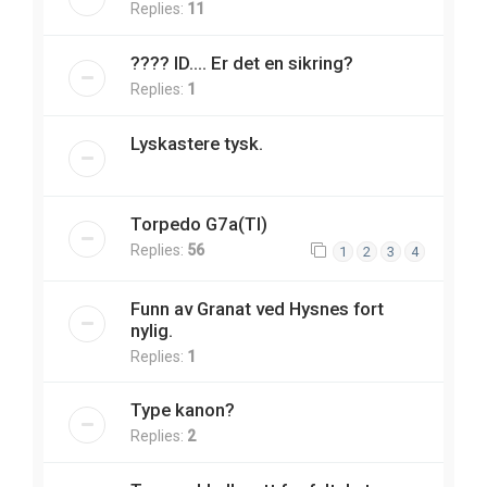
Replies:
11
???? ID.... Er det en sikring?
Replies:
1
Lyskastere tysk.
Torpedo G7a(TI)
Replies:
56
1
2
3
4
Funn av Granat ved Hysnes fort
nylig.
Replies:
1
Type kanon?
Replies:
2