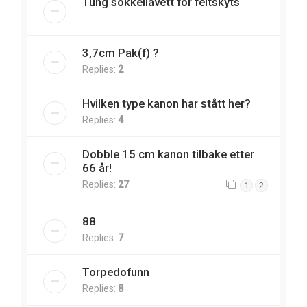
Tung sokkellavett for feltskyts
3,7cm Pak(f) ?
Replies:
2
Hvilken type kanon har stått her?
Replies:
4
Dobble 15 cm kanon tilbake etter
66 år!
Replies:
27
1
2
88
Replies:
7
Torpedofunn
Replies:
8