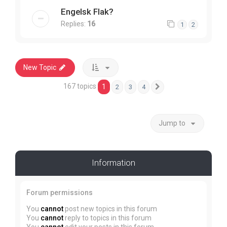
Engelsk Flak?
Replies:
16
1
2
New Topic
167 topics
1
2
3
4
Next
Jump to
Information
Forum permissions
You
cannot
post new topics in this forum
You
cannot
reply to topics in this forum