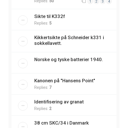
Replies:
50
1
2
3
4
Sikte til K332f
Replies:
5
Kikkertsikte på Schneider k331 i
sokkellavett.
Norske og tyske batterier 1940.
Kanonen på "Hansens Point"
Replies:
7
Identifisering av granat
Replies:
2
38 cm SKC/34 i Danmark