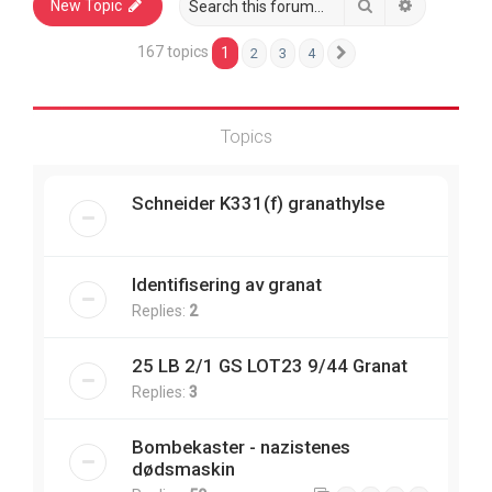
Search
Advanced 
New Topic
167 topics
1
2
3
4
Next
Topics
Schneider K331(f) granathylse
Identifisering av granat
Replies:
2
25 LB 2/1 GS LOT23 9/44 Granat
Replies:
3
Bombekaster - nazistenes
dødsmaskin