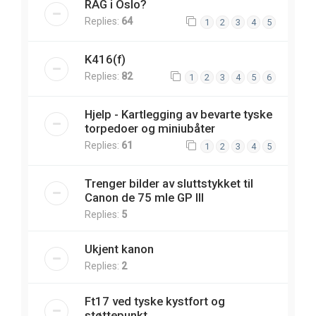
RAG i Oslo?
Replies:
64
1
2
3
4
5
K416(f)
Replies:
82
1
2
3
4
5
6
Hjelp - Kartlegging av bevarte tyske
torpedoer og miniubåter
Replies:
61
1
2
3
4
5
Trenger bilder av sluttstykket til
Canon de 75 mle GP III
Replies:
5
Ukjent kanon
Replies:
2
Ft17 ved tyske kystfort og
støttepunkt