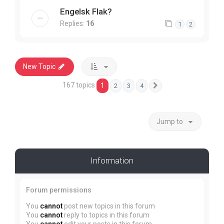
Engelsk Flak?
Replies:
16
1
2
New Topic
167 topics
1
2
3
4
Next
Jump to
Information
Forum permissions
You
cannot
post new topics in this forum
You
cannot
reply to topics in this forum