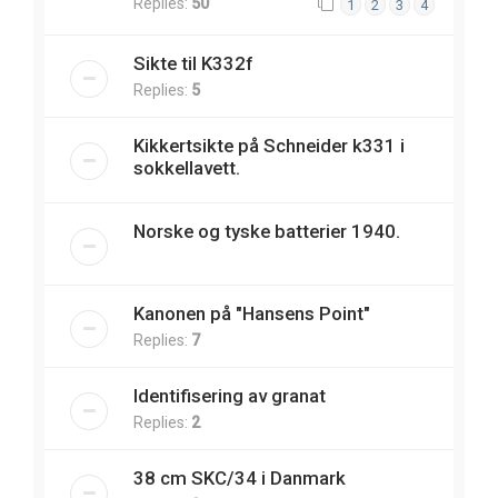
Replies:
50
1
2
3
4
Sikte til K332f
Replies:
5
Kikkertsikte på Schneider k331 i
sokkellavett.
Norske og tyske batterier 1940.
Kanonen på "Hansens Point"
Replies:
7
Identifisering av granat
Replies:
2
38 cm SKC/34 i Danmark