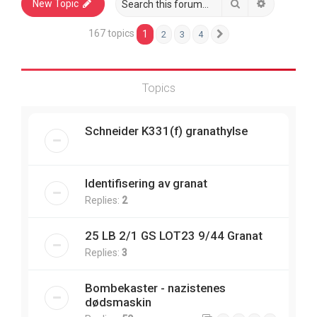
Search
Advanced 
New Topic
167 topics
1
2
3
4
Next
Topics
Schneider K331(f) granathylse
Identifisering av granat
Replies:
2
25 LB 2/1 GS LOT23 9/44 Granat
Replies:
3
Bombekaster - nazistenes
dødsmaskin