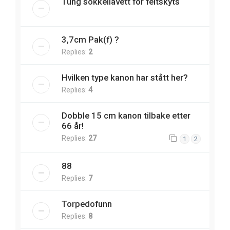
Tung sokkellavett for feltskyts
3,7cm Pak(f) ?
Replies:
2
Hvilken type kanon har stått her?
Replies:
4
Dobble 15 cm kanon tilbake etter
66 år!
Replies:
27
1
2
88
Replies:
7
Torpedofunn
Replies:
8