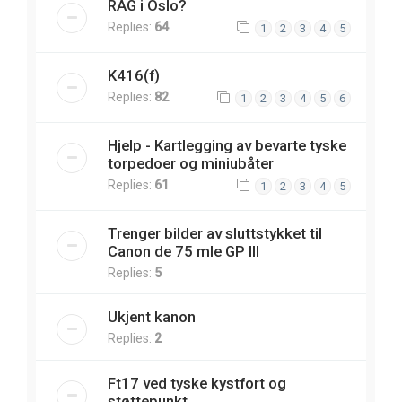
RAG i Oslo?
Replies:
64
1
2
3
4
5
K416(f)
Replies:
82
1
2
3
4
5
6
Hjelp - Kartlegging av bevarte tyske
torpedoer og miniubåter
Replies:
61
1
2
3
4
5
Trenger bilder av sluttstykket til
Canon de 75 mle GP III
Replies:
5
Ukjent kanon
Replies:
2
Ft17 ved tyske kystfort og
støttepunkt