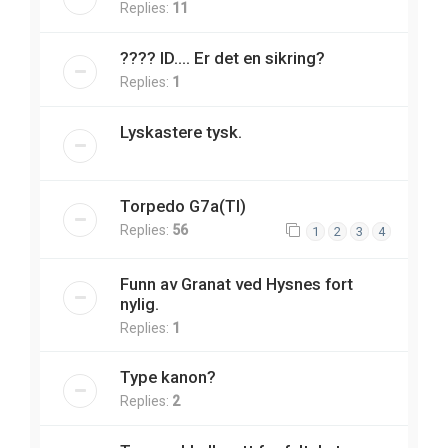
Replies:
11
???? ID.... Er det en sikring?
Replies:
1
Lyskastere tysk.
Torpedo G7a(TI)
Replies:
56
1
2
3
4
Funn av Granat ved Hysnes fort
nylig.
Replies:
1
Type kanon?
Replies:
2