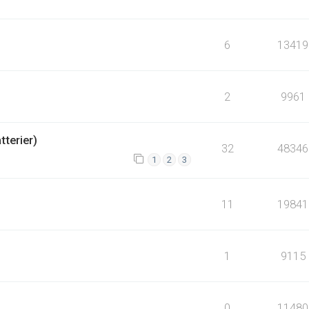
6
13419
2
9961
terier)
32
48346
1
2
3
11
19841
1
9115
0
11480