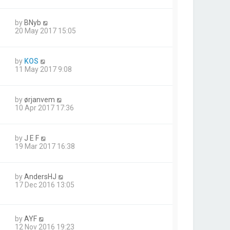
by
BNyb
20 May 2017 15:05
by
KOS
11 May 2017 9:08
by
ørjanvem
10 Apr 2017 17:36
by
J E F
19 Mar 2017 16:38
by
AndersHJ
17 Dec 2016 13:05
by
AYF
12 Nov 2016 19:23