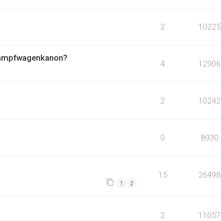
2
10225
 kampfwagenkanon?
4
12906
2
10242
0
8930
15
26498
1
2
2
11057