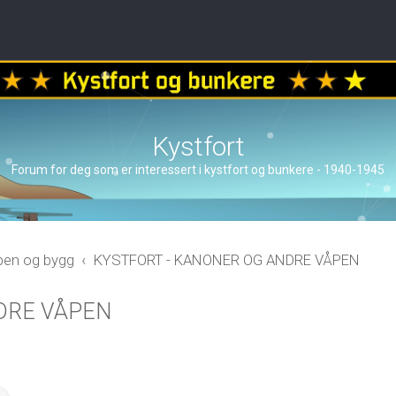
Kystfort
Forum for deg som er interessert i kystfort og bunkere - 1940-1945
åpen og bygg
KYSTFORT - KANONER OG ANDRE VÅPEN
DRE VÅPEN