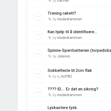
by
Gartner
Trening rakett?
by
insidedrammen
Kan hjelp til å identifisere...
by
insidedrammen
Spinne-Sperrbatterien (torpedobat
by
Jokeren
Sokkelfeste til 2cm flak
by
c_hoff82
???? ID.... Er det en sikring?
by
insidedrammen
Lyskastere tysk.