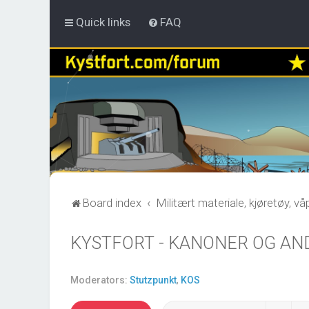
Quick links
FAQ
Board index
Militært materiale, kjøretøy, v
KYSTFORT - KANONER OG AN
Moderators:
Stutzpunkt
,
KOS