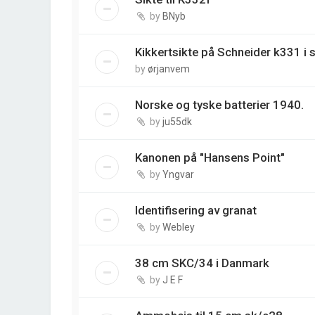
by
BNyb
Kikkertsikte på Schneider k331 i s
by
ørjanvem
Norske og tyske batterier 1940.
by
ju55dk
Kanonen på "Hansens Point"
by
Yngvar
Identifisering av granat
by
Webley
38 cm SKC/34 i Danmark
by
J E F