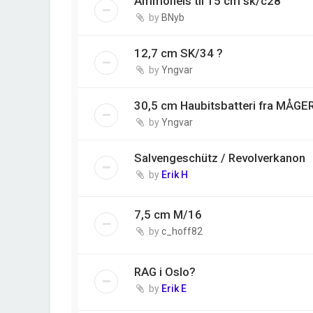
Ammoheis til 15 cm sk/c28
by
BNyb
12,7 cm SK/34 ?
by
Yngvar
30,5 cm Haubitsbatteri fra MÅG
by
Yngvar
Salvengeschütz / Revolverkanon
by
Erik H
7,5 cm M/16
by
c_hoff82
RAG i Oslo?
by
Erik E