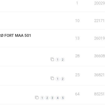
1
20029
10
22171
ERØ FORT MAA 501
13
26019
28
36608
1
2
25
36821
1
2
64
85251
1
2
3
4
5