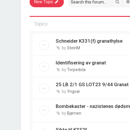
Sear
New Topic
Topics
Schneider K331(f) granathylse
by
SteinM
Identifisering av granat
by
Torpedola
25 LB 2/1 GS LOT23 9/44 Granat
by
Yngvar
Bombekaster - nazistenes dødsm
by
Bjørnen
Sikte til K332f