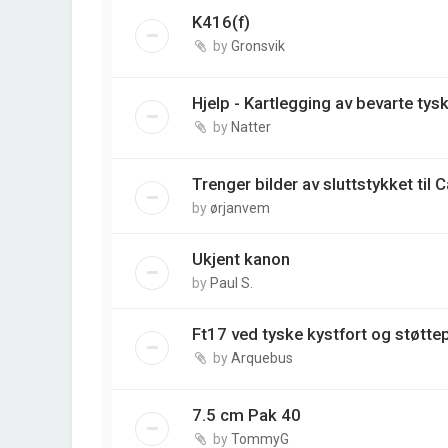
K416(f)
by
Gronsvik
Hjelp - Kartlegging av bevarte ty
by
Natter
Trenger bilder av sluttstykket til 
by
ørjanvem
Ukjent kanon
by
Paul S.
Ft17 ved tyske kystfort og støtte
by
Arquebus
7.5 cm Pak 40
by
TommyG