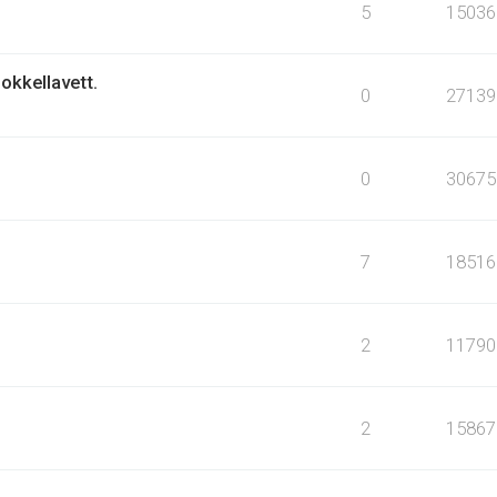
5
15036
okkellavett.
0
27139
0
30675
7
18516
2
11790
2
15867