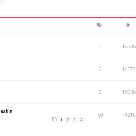
ch
Advanced search
0
18638
2
14272
3
15088
askin
50
78210
1
2
3
4