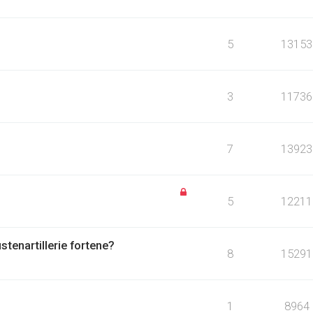
5
13153
3
11736
7
13923
5
12211
stenartillerie fortene?
8
15291
1
8964