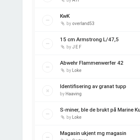
KwK
by
overland53
15 cm Armstrong L/47,5
by
J E F
Abwehr Flammenwerfer 42
by
Loke
Identifisering av granat tupp
by
Haaving
S-miner, ble de brukt på Marine Ku
by
Loke
Magasin ukjent mg magasin