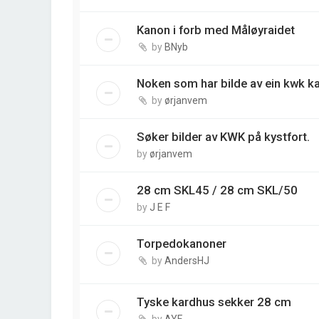
Kanon i forb med Måløyraidet
by
BNyb
Noken som har bilde av ein kwk
by
ørjanvem
Søker bilder av KWK på kystfort.
by
ørjanvem
28 cm SKL45 / 28 cm SKL/50
by
J E F
Torpedokanoner
by
AndersHJ
Tyske kardhus sekker 28 cm
by
AYF