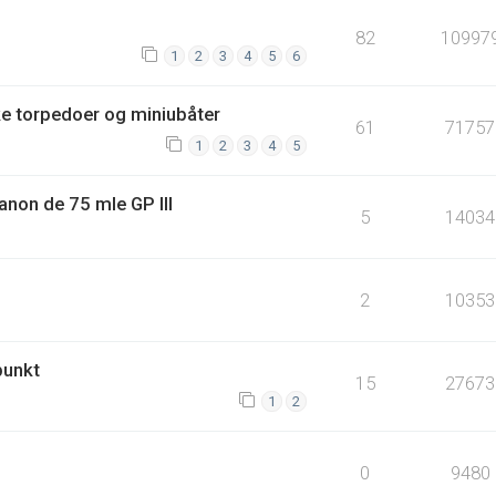
82
10997
1
2
3
4
5
6
ske torpedoer og miniubåter
61
71757
1
2
3
4
5
Canon de 75 mle GP III
5
14034
2
10353
punkt
15
27673
1
2
0
9480