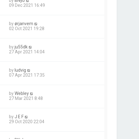
by
BNyb
09 Dec 2021 16:49
by
ørjanvem
02 Oct 2021 19:28
by
ju55dk
27 Apr 2021 14:04
by
ludvig
07 Apr 2021 17:35
by
Webley
27 Mar 2021 8:48
by
J E F
29 Oct 2020 22:04