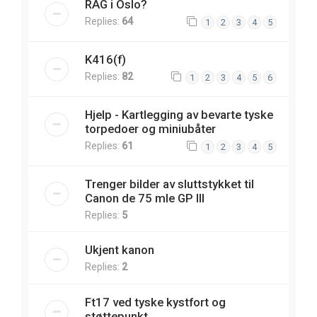
RAG i Oslo?
Replies:
64
1
2
3
4
5
K416(f)
Replies:
82
1
2
3
4
5
6
Hjelp - Kartlegging av bevarte tyske
torpedoer og miniubåter
Replies:
61
1
2
3
4
5
Trenger bilder av sluttstykket til
Canon de 75 mle GP III
Replies:
5
Ukjent kanon
Replies:
2
Ft17 ved tyske kystfort og
støttepunkt