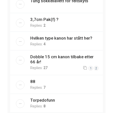
Tung sokkellavett for feltskyts
3,7cm Pak(f) ?
Replies:
2
Hvilken type kanon har stått her?
Replies:
4
Dobble 15 cm kanon tilbake etter
66 år!
Replies:
27
1
2
88
Replies:
7
Torpedofunn
Replies:
8