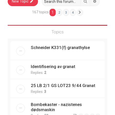
Search
Advanced 
New Topic
167 topics
1
2
3
4
Next
Topics
Schneider K331(f) granathylse
Identifisering av granat
Replies:
2
25 LB 2/1 GS LOT23 9/44 Granat
Replies:
3
Bombekaster - nazistenes
dødsmaskin