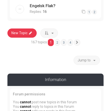
Engelsk Flak?
Replies:
16
1
2
New Topic
167 topics
1
2
3
4
Next
Jump to
Information
Forum permissions
You
cannot
post new topics in this forum
You
cannot
reply to topics in this forum