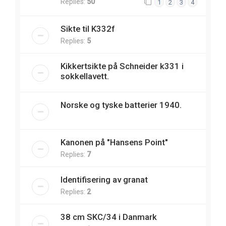
Replies:
50
1
2
3
4
Sikte til K332f
Replies:
5
Kikkertsikte på Schneider k331 i
sokkellavett.
Norske og tyske batterier 1940.
Kanonen på "Hansens Point"
Replies:
7
Identifisering av granat
Replies:
2
38 cm SKC/34 i Danmark