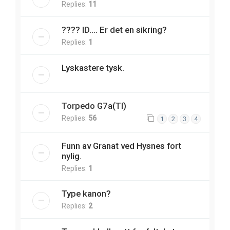
Replies:
11
???? ID.... Er det en sikring?
Replies:
1
Lyskastere tysk.
Torpedo G7a(TI)
Replies:
56
1
2
3
4
Funn av Granat ved Hysnes fort
nylig.
Replies:
1
Type kanon?
Replies:
2