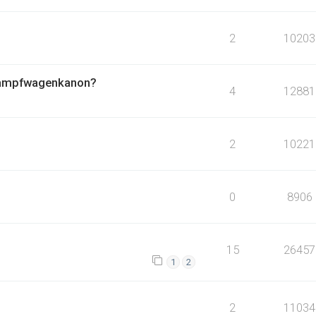
2
10203
 kampfwagenkanon?
4
12881
2
10221
0
8906
15
26457
1
2
2
11034