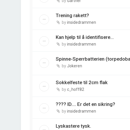
by
Gartner
Trening rakett?
by
insidedrammen
Kan hjelp til å identifisere...
by
insidedrammen
Spinne-Sperrbatterien (torpedobat
by
Jokeren
Sokkelfeste til 2cm flak
by
c_hoff82
???? ID.... Er det en sikring?
by
insidedrammen
Lyskastere tysk.