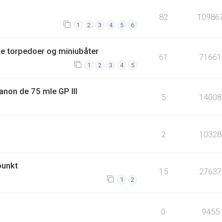
82
10986
1
2
3
4
5
6
ske torpedoer og miniubåter
61
71661
1
2
3
4
5
Canon de 75 mle GP III
5
14008
2
10328
punkt
15
27637
1
2
0
9455