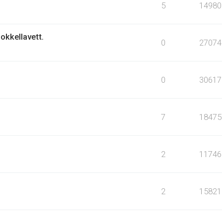
5
14980
okkellavett.
0
27074
0
30617
7
18475
2
11746
2
15821