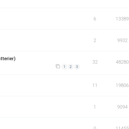
6
13389
2
9932
terier)
32
48280
1
2
3
11
19806
1
9094
0
11455