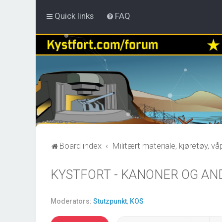
Quick links
FAQ
Board index
Militært materiale, kjøretøy, v
KYSTFORT - KANONER OG AN
Moderators:
Stutzpunkt
,
KOS