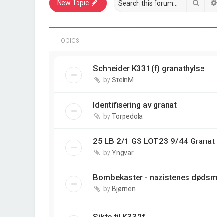
Sear
New Topic
Topics
Schneider K331(f) granathylse
by
SteinM
Identifisering av granat
by
Torpedola
25 LB 2/1 GS LOT23 9/44 Granat
by
Yngvar
Bombekaster - nazistenes dødsm
by
Bjørnen
Sikte til K332f