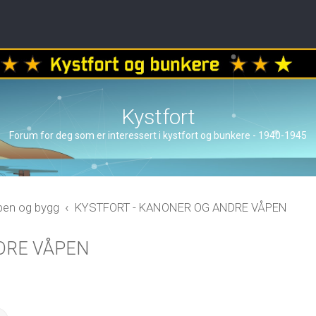
Kystfort
Forum for deg som er interessert i kystfort og bunkere - 1940-1945
åpen og bygg
KYSTFORT - KANONER OG ANDRE VÅPEN
DRE VÅPEN