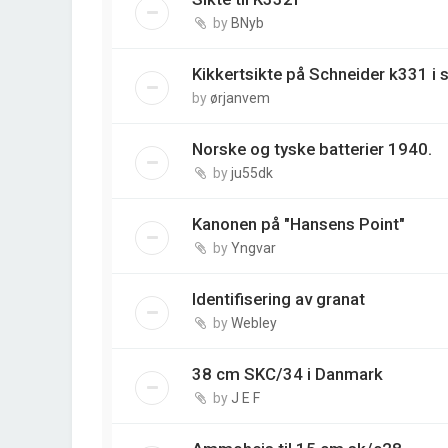
by
BNyb
Kikkertsikte på Schneider k331 i s
by
ørjanvem
Norske og tyske batterier 1940.
by
ju55dk
Kanonen på "Hansens Point"
by
Yngvar
Identifisering av granat
by
Webley
38 cm SKC/34 i Danmark
by
J E F