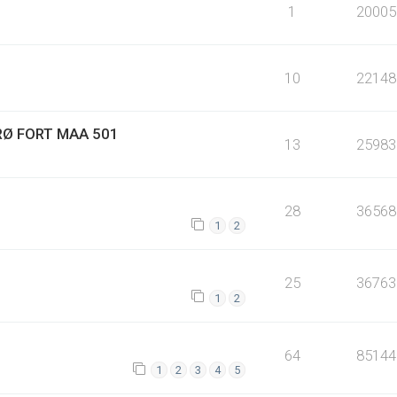
1
20005
10
22148
ERØ FORT MAA 501
13
25983
28
36568
1
2
25
36763
1
2
64
85144
1
2
3
4
5