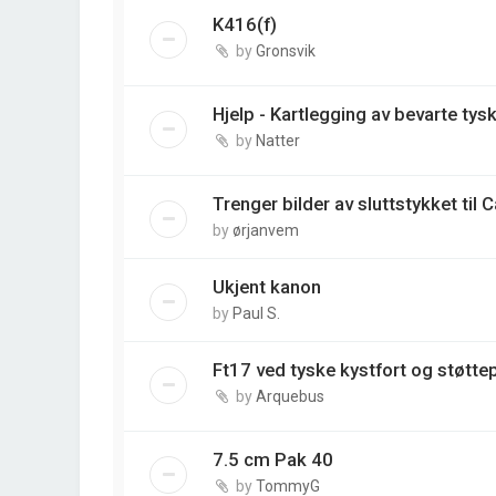
K416(f)
by
Gronsvik
Hjelp - Kartlegging av bevarte ty
by
Natter
Trenger bilder av sluttstykket til 
by
ørjanvem
Ukjent kanon
by
Paul S.
Ft17 ved tyske kystfort og støtte
by
Arquebus
7.5 cm Pak 40
by
TommyG