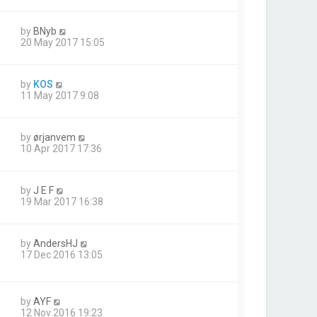
by
BNyb
20 May 2017 15:05
by
KOS
11 May 2017 9:08
by
ørjanvem
10 Apr 2017 17:36
by
J E F
19 Mar 2017 16:38
by
AndersHJ
17 Dec 2016 13:05
by
AYF
12 Nov 2016 19:23