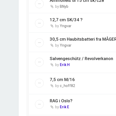
Ammoheis til 15 cm sk/c28
by
BNyb
12,7 cm SK/34 ?
by
Yngvar
30,5 cm Haubitsbatteri fra MÅG
by
Yngvar
Salvengeschütz / Revolverkanon
by
Erik H
7,5 cm M/16
by
c_hoff82
RAG i Oslo?
by
Erik E