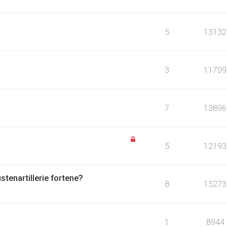
5
13132
3
11709
7
13896
5
12193
stenartillerie fortene?
8
15273
1
8944