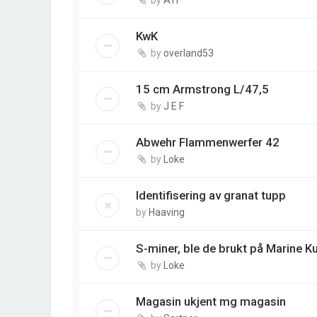
KwK
by
overland53
15 cm Armstrong L/47,5
by
J E F
Abwehr Flammenwerfer 42
by
Loke
Identifisering av granat tupp
by
Haaving
S-miner, ble de brukt på Marine Ku
by
Loke
Magasin ukjent mg magasin