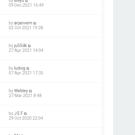
by
BNyb
09 Dec 2021 16:49
by
ørjanvem
02 Oct 2021 19:28
by
ju55dk
27 Apr 2021 14:04
by
ludvig
07 Apr 2021 17:35
by
Webley
27 Mar 2021 8:48
by
J E F
29 Oct 2020 22:04