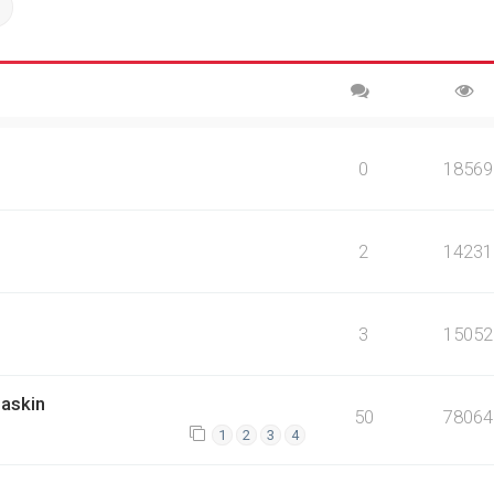
ch
Advanced search
0
18569
2
14231
3
15052
askin
50
78064
1
2
3
4