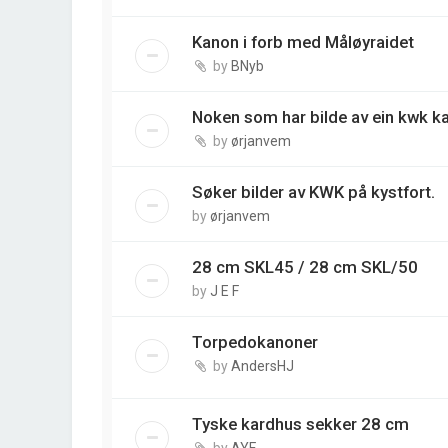
Kanon i forb med Måløyraidet
by
BNyb
Noken som har bilde av ein kwk
by
ørjanvem
Søker bilder av KWK på kystfort.
by
ørjanvem
28 cm SKL45 / 28 cm SKL/50
by
J E F
Torpedokanoner
by
AndersHJ
Tyske kardhus sekker 28 cm
by
AYF