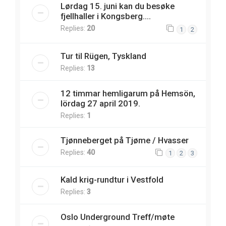
Lørdag 15. juni kan du besøke
fjellhaller i Kongsberg....
Replies:
20
1
2
Tur til Rügen, Tyskland
Replies:
13
12 timmar hemligarum på Hemsön,
lördag 27 april 2019.
Replies:
1
Tjønneberget på Tjøme / Hvasser
Replies:
40
1
2
3
Kald krig-rundtur i Vestfold
Replies:
3
Oslo Underground Treff/møte