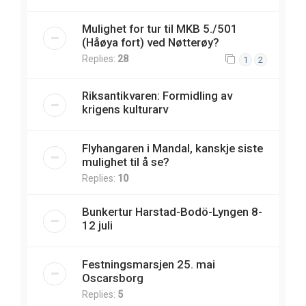
Mulighet for tur til MKB 5./501
(Håøya fort) ved Nøtterøy?
Replies:
28
1
2
Riksantikvaren: Formidling av
krigens kulturarv
Flyhangaren i Mandal, kanskje siste
mulighet til å se?
Replies:
10
Bunkertur Harstad-Bodö-Lyngen 8-
12 juli
Festningsmarsjen 25. mai
Oscarsborg
Replies:
5