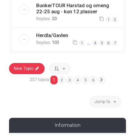
BunkerTOUR Harstad og omeng
22-25 aug - kun 12 plasser
Replies:
20
1
2
Herdla/Gavlen
Replies:
103
…
1
4
5
6
7
New Topic
257 topics
1
2
3
4
5
6
Next
Jump to
Information