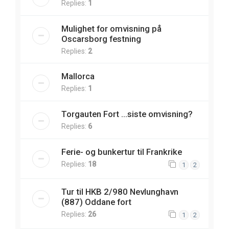
Replies:
1
Mulighet for omvisning på
Oscarsborg festning
Replies:
2
Mallorca
Replies:
1
Torgauten Fort ...siste omvisning?
Replies:
6
Ferie- og bunkertur til Frankrike
Replies:
18
1
2
Tur til HKB 2/980 Nevlunghavn
(887) Oddane fort
Replies:
26
1
2