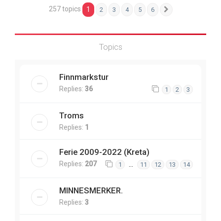
257 topics
1
2
3
4
5
6
Next
Topics
Finnmarkstur
Replies:
36
1
2
3
Troms
Replies:
1
Ferie 2009-2022 (Kreta)
Replies:
207
…
1
11
12
13
14
MINNESMERKER.
Replies:
3