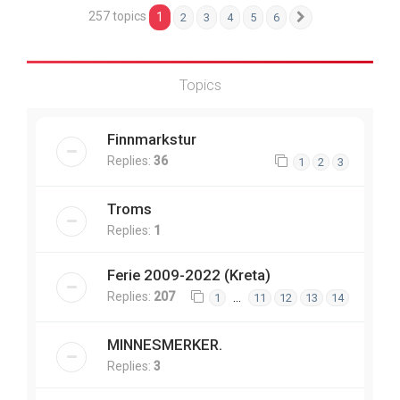
257 topics
1
2
3
4
5
6
Next
Topics
Finnmarkstur
Replies:
36
1
2
3
Troms
Replies:
1
Ferie 2009-2022 (Kreta)
Replies:
207
…
1
11
12
13
14
MINNESMERKER.
Replies:
3