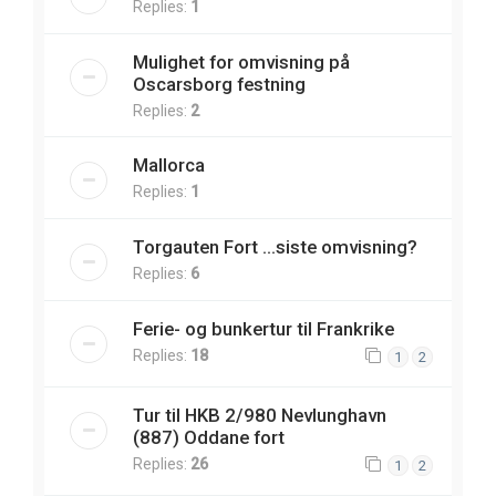
Replies:
1
Mulighet for omvisning på
Oscarsborg festning
Replies:
2
Mallorca
Replies:
1
Torgauten Fort ...siste omvisning?
Replies:
6
Ferie- og bunkertur til Frankrike
Replies:
18
1
2
Tur til HKB 2/980 Nevlunghavn
(887) Oddane fort
Replies:
26
1
2