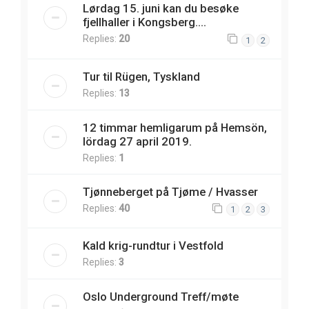
Lørdag 15. juni kan du besøke
fjellhaller i Kongsberg....
Replies:
20
1
2
Tur til Rügen, Tyskland
Replies:
13
12 timmar hemligarum på Hemsön,
lördag 27 april 2019.
Replies:
1
Tjønneberget på Tjøme / Hvasser
Replies:
40
1
2
3
Kald krig-rundtur i Vestfold
Replies:
3
Oslo Underground Treff/møte