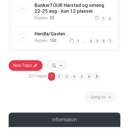
BunkerTOUR Harstad og omeng
22-25 aug - kun 12 plasser
Replies:
20
1
2
Herdla/Gavlen
Replies:
103
…
1
4
5
6
7
New Topic
257 topics
1
2
3
4
5
6
Next
Jump to
Information