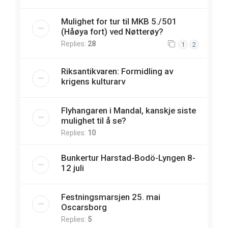
Mulighet for tur til MKB 5./501
(Håøya fort) ved Nøtterøy?
Replies:
28
1
2
Riksantikvaren: Formidling av
krigens kulturarv
Flyhangaren i Mandal, kanskje siste
mulighet til å se?
Replies:
10
Bunkertur Harstad-Bodö-Lyngen 8-
12 juli
Festningsmarsjen 25. mai
Oscarsborg
Replies:
5