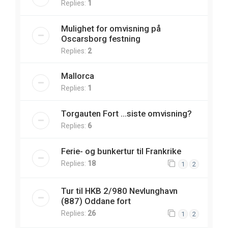
Replies:
1
Mulighet for omvisning på
Oscarsborg festning
Replies:
2
Mallorca
Replies:
1
Torgauten Fort ...siste omvisning?
Replies:
6
Ferie- og bunkertur til Frankrike
Replies:
18
1
2
Tur til HKB 2/980 Nevlunghavn
(887) Oddane fort
Replies:
26
1
2