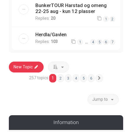
BunkerTOUR Harstad og omeng
22-25 aug - kun 12 plasser
Replies:
20
1
2
Herdla/Gavlen
Replies:
103
…
1
4
5
6
7
New Topic
257 topics
1
2
3
4
5
6
Next
Jump to
Information