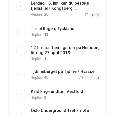
Lørdag 15. juni kan du besøke
fjellhaller i Kongsberg....
Replies:
20
1
2
Tur til Rügen, Tyskland
Replies:
13
12 timmar hemligarum på Hemsön,
lördag 27 april 2019.
Replies:
1
Tjønneberget på Tjøme / Hvasser
Replies:
40
1
2
3
Kald krig-rundtur i Vestfold
Replies:
3
Oslo Underground Treff/møte