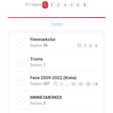
257 topics
1
2
3
4
5
6
Next
Topics
Finnmarkstur
Replies:
36
1
2
3
Troms
Replies:
1
Ferie 2009-2022 (Kreta)
Replies:
207
…
1
11
12
13
14
MINNESMERKER.
Replies:
3