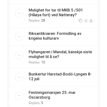
Mulighet for tur til MKB 5./501
(Håøya fort) ved Nøtterøy?
Replies:
28
1
2
Riksantikvaren: Formidling av
krigens kulturarv
Flyhangaren i Mandal, kanskje siste
mulighet til å se?
Replies:
10
Bunkertur Harstad-Bodö-Lyngen 8-
12 juli
Festningsmarsjen 25. mai
Oscarsborg
Replies:
5