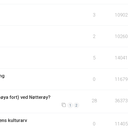
3
10902
2
10260
5
14041
ing
0
11679
åøya fort) ved Nøtterøy?
28
36373
1
2
ens kulturarv
0
11405