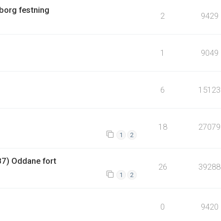
borg festning
2
9429
1
9049
?
6
15123
18
27079
1
2
87) Oddane fort
26
39288
1
2
0
9420