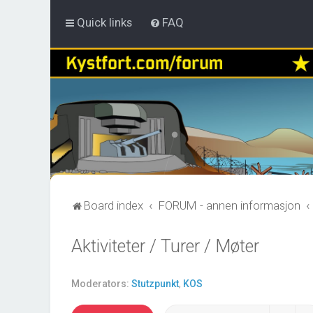
Quick links
FAQ
Board index
FORUM - annen informasjon
Aktiviteter / Turer / Møter
Moderators:
Stutzpunkt
,
KOS