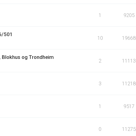
1
9205
6/501
10
19668
nd, Blokhus og Trondheim
2
11113
3
11218
1
9517
0
11275