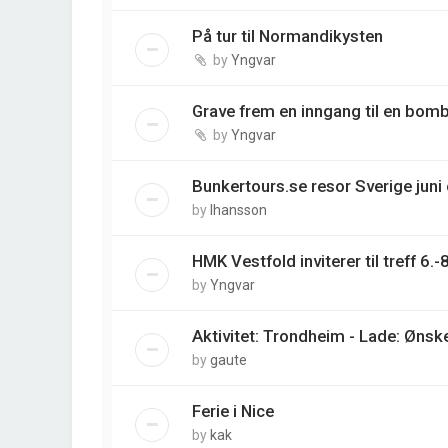
På tur til Normandikysten
by
Yngvar
Grave frem en inngang til en bomb
by
Yngvar
Bunkertours.se resor Sverige juni
by
lhansson
HMK Vestfold inviterer til treff 6.
by
Yngvar
Aktivitet: Trondheim - Lade: Ønsk
by
gaute
Ferie i Nice
by
kak