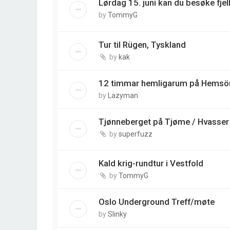
Lørdag 15. juni kan du besøke fjell
by
TommyG
Tur til Rügen, Tyskland
by
kak
12 timmar hemligarum på Hemsön,
by
Lazyman
Tjønneberget på Tjøme / Hvasser
by
superfuzz
Kald krig-rundtur i Vestfold
by
TommyG
Oslo Underground Treff/møte
by
Slinky