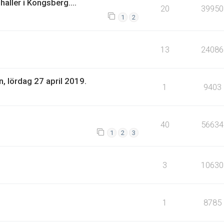
haller i Kongsberg....
20
39950
1
2
13
24086
 lördag 27 april 2019.
1
9403
40
56634
1
2
3
3
10630
1
8785