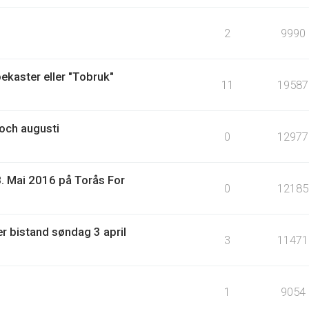
2
9990
ekaster eller "Tobruk"
11
19587
 och augusti
0
12977
-8. Mai 2016 på Torås For
0
12185
er bistand søndag 3 april
3
11471
1
9054