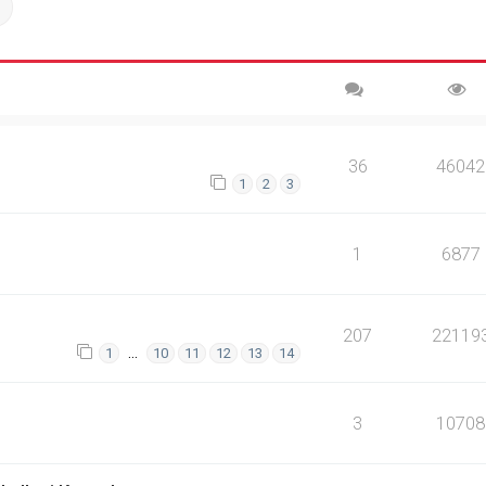
ch
Advanced search
36
46042
1
2
3
1
6877
207
22119
…
1
10
11
12
13
14
3
10708