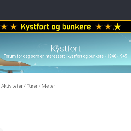
Kystfort
Forum for deg som er interessert i kystfort og bunkere - 1940-1945
Aktiviteter / Turer / Møter