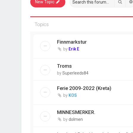
Sear
New Topic
Topics
Finnmarkstur
by
Erik E
Troms
by
Superleeds84
Ferie 2009-2022 (Kreta)
by
KOS
MINNESMERKER.
by
dolmen