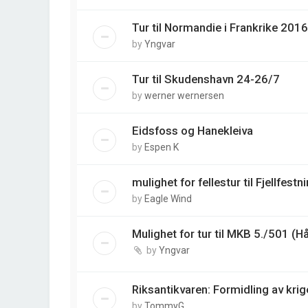
Tur til Normandie i Frankrike 2016
by
Yngvar
Tur til Skudenshavn 24-26/7
by
werner wernersen
Eidsfoss og Hanekleiva
by
Espen K
mulighet for fellestur til Fjellfestn
by
Eagle Wind
Mulighet for tur til MKB 5./501 (H
by
Yngvar
Riksantikvaren: Formidling av krig
by
TommyG