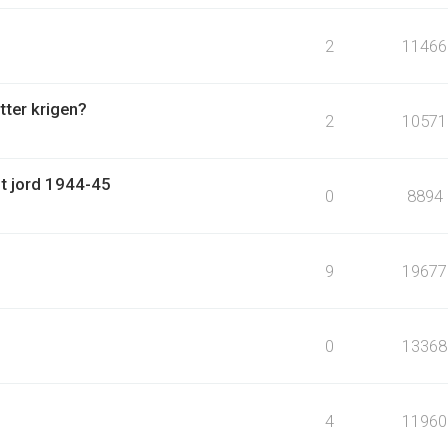
2
11466
tter krigen?
2
10571
nt jord 1944-45
0
8894
9
19677
0
13368
4
11960