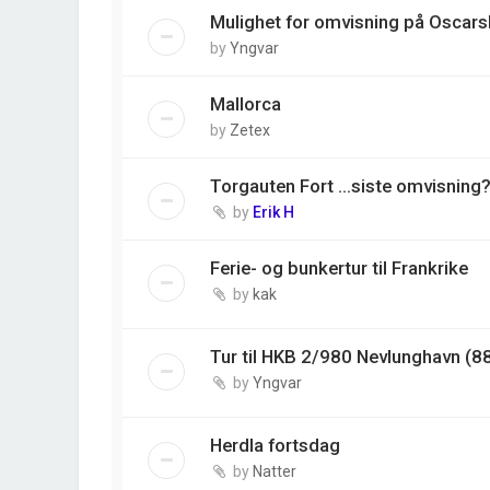
Mulighet for omvisning på Oscars
by
Yngvar
Mallorca
by
Zetex
Torgauten Fort ...siste omvisning
by
Erik H
Ferie- og bunkertur til Frankrike
by
kak
Tur til HKB 2/980 Nevlunghavn (8
by
Yngvar
Herdla fortsdag
by
Natter