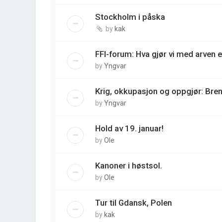
Stockholm i påska
by
kak
FFI-forum: Hva gjør vi med arven e
by
Yngvar
Krig, okkupasjon og oppgjør: Bre
by
Yngvar
Hold av 19. januar!
by
Ole
Kanoner i høstsol.
by
Ole
Tur til Gdansk, Polen
by
kak