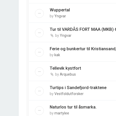
Wuppertal
by
Yngvar
Tur til VARDÅS FORT MAA (MKB) 
by
Yngvar
Ferie og bunkertur til Kristiansa
by
kak
Tellevik kystfort
by
Arquebus
Turtips i Sandefjord-traktene
by
Vestfoldutforsker
Naturlos tur til åsmarka.
by
martylee