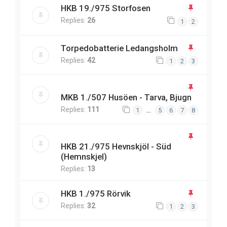
HKB 19./975 Storfosen
Replies:
26
1
2
Torpedobatterie Ledangsholm
Replies:
42
1
2
3
MKB 1./507 Husöen - Tarva, Bjugn
Replies:
111
…
1
5
6
7
8
HKB 21./975 Hevnskjöl - Süd
(Hemnskjel)
Replies:
13
HKB 1./975 Rörvik
Replies:
32
1
2
3