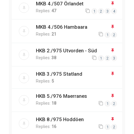
MKB 4./507 Örlandet
Replies:
47
1
2
3
4
MKB 4./506 Hambaara
Replies:
21
1
2
HKB 2./975 Utvorden - Süd
Replies:
38
1
2
3
HKB 3./975 Statland
Replies:
5
HKB 5./976 Maerranes
Replies:
18
1
2
HKB 8./975 Hoddöen
Replies:
16
1
2