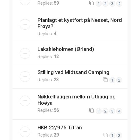
Replies:
59
1
2
3
4
Planlagt et kystfort på Nesset, Nord
Frøya?
Replies:
4
Lakskløholmen (Ørland)
Replies:
12
Stilling ved Midtsand Camping
Replies:
23
1
2
Nøkkelhaugen mellom Uthaug og
Hoøya
Replies:
56
1
2
3
4
HKB 22/975 Titran
Replies:
29
1
2