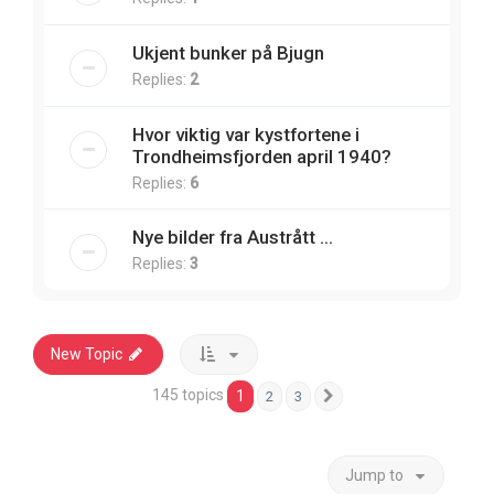
Ukjent bunker på Bjugn
Replies:
2
Hvor viktig var kystfortene i
Trondheimsfjorden april 1940?
Replies:
6
Nye bilder fra Austrått ...
Replies:
3
New Topic
145 topics
1
2
3
Next
Jump to