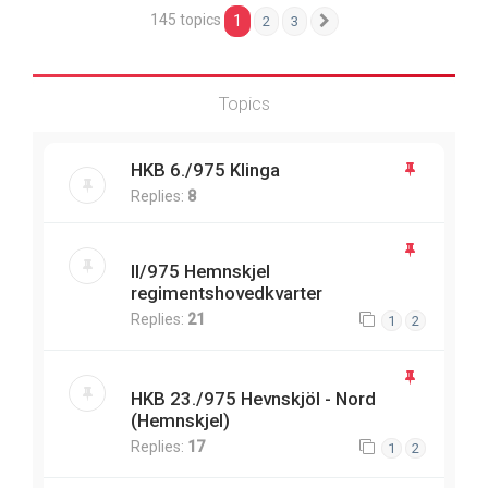
145 topics
1
2
3
Next
Topics
HKB 6./975 Klinga
Replies:
8
II/975 Hemnskjel
regimentshovedkvarter
Replies:
21
1
2
HKB 23./975 Hevnskjöl - Nord
(Hemnskjel)
Replies:
17
1
2