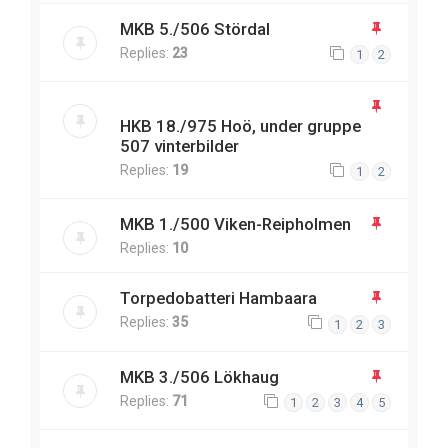
MKB 5./506 Stördal
Replies:
23
1
2
HKB 18./975 Hoö, under gruppe
507 vinterbilder
Replies:
19
1
2
MKB 1./500 Viken-Reipholmen
Replies:
10
Torpedobatteri Hambaara
Replies:
35
1
2
3
MKB 3./506 Lökhaug
Replies:
71
1
2
3
4
5