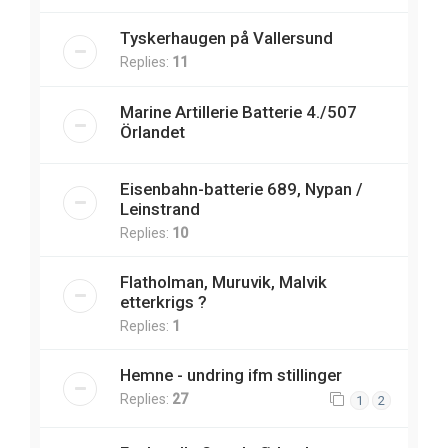
Tyskerhaugen på Vallersund
Replies:
11
Marine Artillerie Batterie 4./507
Örlandet
Eisenbahn-batterie 689, Nypan /
Leinstrand
Replies:
10
Flatholman, Muruvik, Malvik
etterkrigs ?
Replies:
1
Hemne - undring ifm stillinger
Replies:
27
1
2