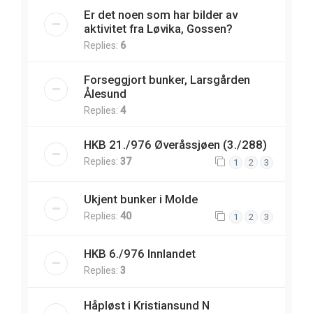
Er det noen som har bilder av
aktivitet fra Løvika, Gossen?
Replies:
6
Forseggjort bunker, Larsgården
Ålesund
Replies:
4
HKB 21./976 Øveråssjøen (3./288)
Replies:
37
1
2
3
Ukjent bunker i Molde
Replies:
40
1
2
3
HKB 6./976 Innlandet
Replies:
3
Håpløst i Kristiansund N