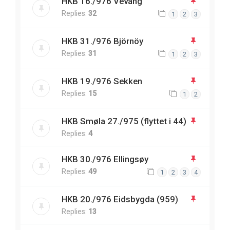
HKB 16./976 Vevang
Replies:
32
1
2
3
HKB 31./976 Björnöy
Replies:
31
1
2
3
HKB 19./976 Sekken
Replies:
15
1
2
HKB Smøla 27./975 (flyttet i 44)
Replies:
4
HKB 30./976 Ellingsøy
Replies:
49
1
2
3
4
HKB 20./976 Eidsbygda (959)
Replies:
13