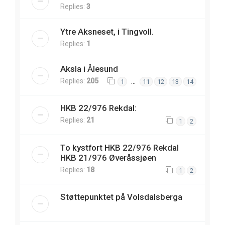
Replies:
3
Ytre Aksneset, i Tingvoll.
Replies:
1
Aksla i Ålesund
Replies:
205
…
1
11
12
13
14
HKB 22/976 Rekdal:
Replies:
21
1
2
To kystfort HKB 22/976 Rekdal
HKB 21/976 Øveråssjøen
Replies:
18
1
2
Støttepunktet på Volsdalsberga