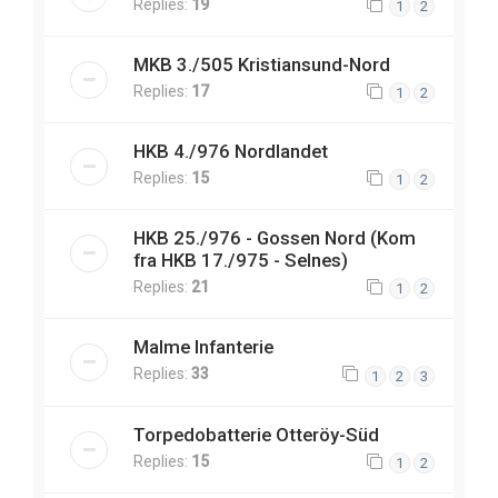
Replies:
19
1
2
MKB 3./505 Kristiansund-Nord
Replies:
17
1
2
HKB 4./976 Nordlandet
Replies:
15
1
2
HKB 25./976 - Gossen Nord (Kom
fra HKB 17./975 - Selnes)
Replies:
21
1
2
Malme Infanterie
Replies:
33
1
2
3
Torpedobatterie Otteröy-Süd
Replies:
15
1
2