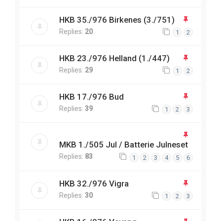
HKB 35./976 Birkenes (3./751)
Replies:
20
1
2
HKB 23./976 Helland (1./447)
Replies:
29
1
2
HKB 17./976 Bud
Replies:
39
1
2
3
MKB 1./505 Jul / Batterie Julneset
Replies:
83
1
2
3
4
5
6
HKB 32./976 Vigra
Replies:
30
1
2
3