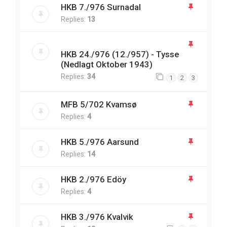
HKB 7./976 Surnadal
Replies:
13
HKB 24./976 (12./957) - Tysse
(Nedlagt Oktober 1943)
Replies:
34
1
2
3
MFB 5/702 Kvamsø
Replies:
4
HKB 5./976 Aarsund
Replies:
14
HKB 2./976 Edöy
Replies:
4
HKB 3./976 Kvalvik