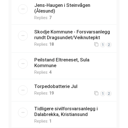
Jens-Haugen i Steinvågen
(Ålesund)
Replies:
7
Skodje Kommune - Forsvarsanlegg
rundt Dragsundet/Veiknutepkt
Replies:
18
1
2
Peilstand Eltreneset, Sula
Kommune
Replies:
4
Torpedobatterie Jul
Replies:
19
1
2
Tidligere sivilforsvarsanlegg i
Dalabrekka, Kristiansund
Replies:
1