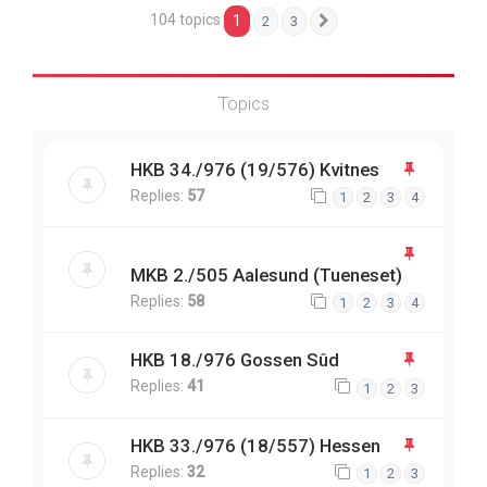
104 topics
1
2
3
Next
Topics
HKB 34./976 (19/576) Kvitnes
Replies:
57
1
2
3
4
MKB 2./505 Aalesund (Tueneset)
Replies:
58
1
2
3
4
HKB 18./976 Gossen Sûd
Replies:
41
1
2
3
HKB 33./976 (18/557) Hessen
Replies:
32
1
2
3