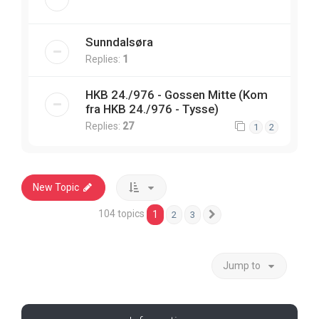
Sunndalsøra
Replies:
1
HKB 24./976 - Gossen Mitte (Kom
fra HKB 24./976 - Tysse)
Replies:
27
1
2
New Topic
104 topics
1
2
3
Next
Jump to