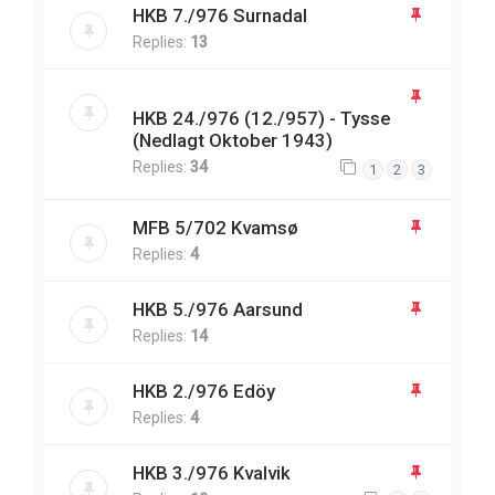
HKB 7./976 Surnadal
Replies:
13
HKB 24./976 (12./957) - Tysse
(Nedlagt Oktober 1943)
Replies:
34
1
2
3
MFB 5/702 Kvamsø
Replies:
4
HKB 5./976 Aarsund
Replies:
14
HKB 2./976 Edöy
Replies:
4
HKB 3./976 Kvalvik