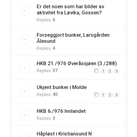
Er det noen som har bilder av
aktivitet fra Løvika, Gossen?
Replies:
6
Forseggjort bunker, Larsgården
Ålesund
Replies:
4
HKB 21./976 Øveråssjøen (3./288)
Replies:
37
1
2
3
Ukjent bunker i Molde
Replies:
40
1
2
3
HKB 6./976 Innlandet
Replies:
3
Håpløst i Kristiansund N