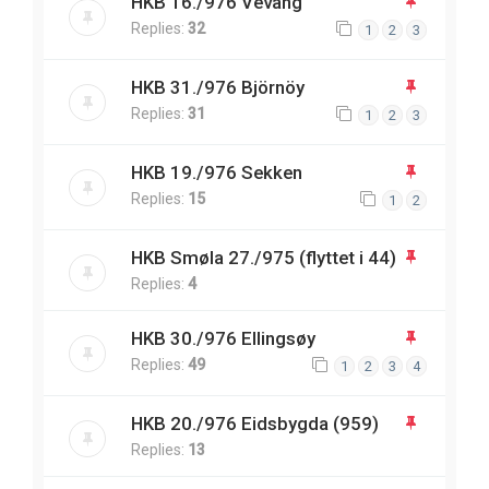
HKB 16./976 Vevang
Replies:
32
1
2
3
HKB 31./976 Björnöy
Replies:
31
1
2
3
HKB 19./976 Sekken
Replies:
15
1
2
HKB Smøla 27./975 (flyttet i 44)
Replies:
4
HKB 30./976 Ellingsøy
Replies:
49
1
2
3
4
HKB 20./976 Eidsbygda (959)
Replies:
13