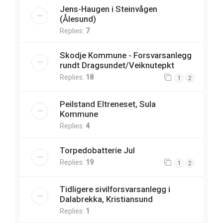
Jens-Haugen i Steinvågen
(Ålesund)
Replies:
7
Skodje Kommune - Forsvarsanlegg
rundt Dragsundet/Veiknutepkt
Replies:
18
1
2
Peilstand Eltreneset, Sula
Kommune
Replies:
4
Torpedobatterie Jul
Replies:
19
1
2
Tidligere sivilforsvarsanlegg i
Dalabrekka, Kristiansund
Replies:
1