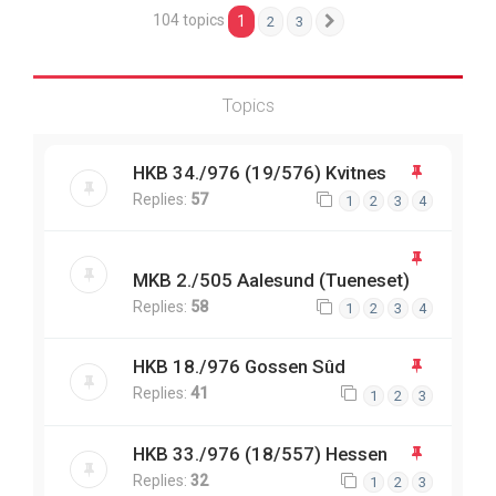
104 topics
1
2
3
Next
Topics
HKB 34./976 (19/576) Kvitnes
Replies:
57
1
2
3
4
MKB 2./505 Aalesund (Tueneset)
Replies:
58
1
2
3
4
HKB 18./976 Gossen Sûd
Replies:
41
1
2
3
HKB 33./976 (18/557) Hessen
Replies:
32
1
2
3