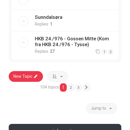
Sunndalsøra
Replies:
1
HKB 24./976 - Gossen Mitte (Kom
fra HKB 24./976 - Tysse)
Replies:
27
1
2
New Topic
104 topics
1
2
3
Next
Jump to