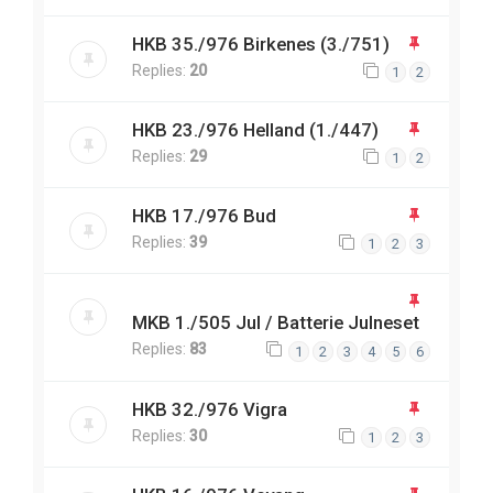
HKB 35./976 Birkenes (3./751)
Replies:
20
1
2
HKB 23./976 Helland (1./447)
Replies:
29
1
2
HKB 17./976 Bud
Replies:
39
1
2
3
MKB 1./505 Jul / Batterie Julneset
Replies:
83
1
2
3
4
5
6
HKB 32./976 Vigra
Replies:
30
1
2
3