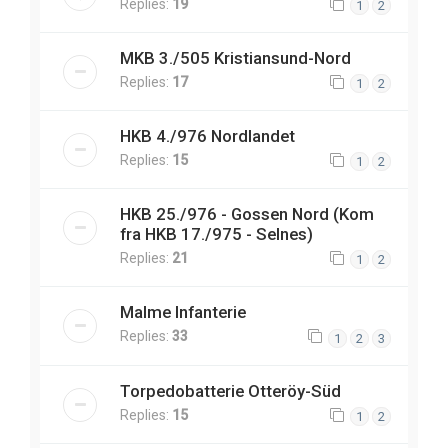
Replies:
19
1
2
MKB 3./505 Kristiansund-Nord
Replies:
17
1
2
HKB 4./976 Nordlandet
Replies:
15
1
2
HKB 25./976 - Gossen Nord (Kom
fra HKB 17./975 - Selnes)
Replies:
21
1
2
Malme Infanterie
Replies:
33
1
2
3
Torpedobatterie Otteröy-Süd
Replies:
15
1
2