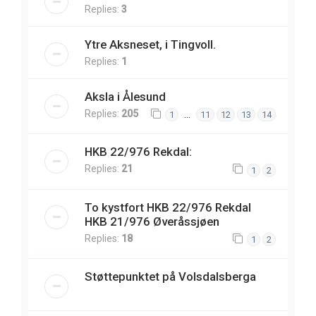
Replies:
3
Ytre Aksneset, i Tingvoll.
Replies:
1
Aksla i Ålesund
Replies:
205
…
1
11
12
13
14
HKB 22/976 Rekdal:
Replies:
21
1
2
To kystfort HKB 22/976 Rekdal
HKB 21/976 Øveråssjøen
Replies:
18
1
2
Støttepunktet på Volsdalsberga