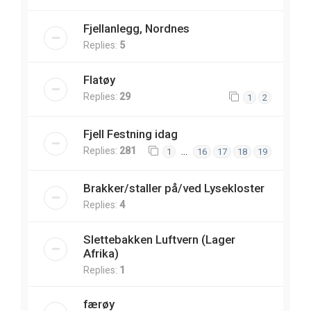
Fjellanlegg, Nordnes
Replies:
5
Flatøy
Replies:
29
1
2
Fjell Festning idag
Replies:
281
…
1
16
17
18
19
Brakker/staller på/ved Lysekloster
Replies:
4
Slettebakken Luftvern (Lager
Afrika)
Replies:
1
færøy