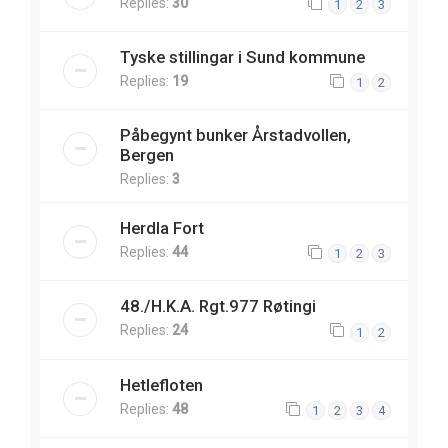
Replies:
30
1
2
3
Tyske stillingar i Sund kommune
Replies:
19
1
2
Påbegynt bunker Årstadvollen,
Bergen
Replies:
3
Herdla Fort
Replies:
44
1
2
3
48./H.K.A. Rgt.977 Røtingi
Replies:
24
1
2
Hetlefloten
Replies:
48
1
2
3
4