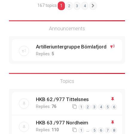
167 topics
1
2
3
4
Next
Announcements
Artilleriuntergruppe Bömlafjord
Replies:
5
Topics
HKB 62./977 Tittelsnes
Replies:
76
1
2
3
4
5
6
HKB 63./977 Nordheim
Replies:
110
…
1
5
6
7
8