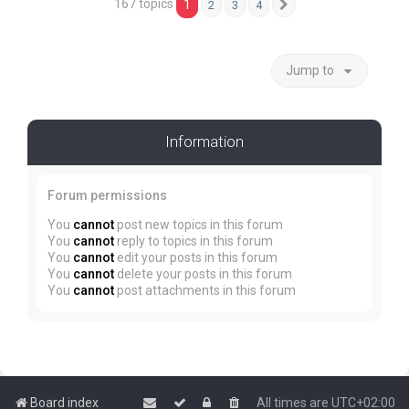
167 topics
1
2
3
4
Next
Jump to
Information
Forum permissions
You
cannot
post new topics in this forum
You
cannot
reply to topics in this forum
You
cannot
edit your posts in this forum
You
cannot
delete your posts in this forum
You
cannot
post attachments in this forum
Board index
All times are
UTC+02:00