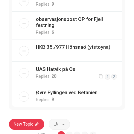
Replies:
9
observasjonspost OP for Fjell
festning
Replies:
6
HKB 35./977 Hönsnaö (ytstoyna)
UAS Hatvik på Os
Replies:
20
1
2
Øvre Fyllingen ved Betanien
Replies:
9
New Topic