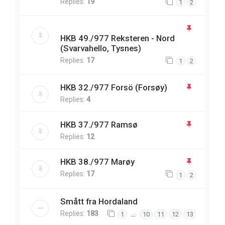
Replies:
19
1
2
HKB 49./977 Reksteren - Nord
(Svarvahello, Tysnes)
Replies:
17
1
2
HKB 32./977 Forsö (Forsøy)
Replies:
4
HKB 37./977 Ramsø
Replies:
12
HKB 38./977 Marøy
Replies:
17
1
2
Smått fra Hordaland
Replies:
183
…
1
10
11
12
13