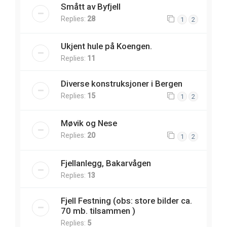
Smått av Byfjell
Replies:
28
1
2
Ukjent hule på Koengen.
Replies:
11
Diverse konstruksjoner i Bergen
Replies:
15
1
2
Møvik og Nese
Replies:
20
1
2
Fjellanlegg, Bakarvågen
Replies:
13
Fjell Festning (obs: store bilder ca.
70 mb. tilsammen )
Replies:
5