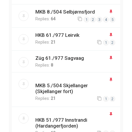
MKB 8./504 Selbjørnsfjord
Replies:
64
1
2
3
4
5
HKB 61./977 Leirvik
Replies:
21
1
2
Züg 61./977 Sagvaag
Replies:
8
MKB 5./504 Skjellanger
(Skjellanger fort)
Replies:
21
1
2
HKB 51./977 Innstrandi
(Hardangerfjorden)