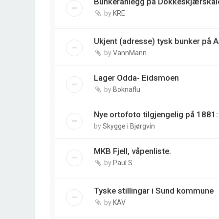
Bunkeranlegg på Dokkeskjærskai
by
KRE
Ukjent (adresse) tysk bunker på 
by
VannMann
Lager Odda- Eidsmoen
by
Boknaflu
Nye ortofoto tilgjengelig på 188
by
Skygge i Bjørgvin
MKB Fjell, våpenliste.
by
Paul S.
Tyske stillingar i Sund kommune
by
KAV