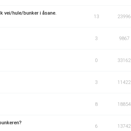
 vei/hule/bunker i åsane.
13
23996
3
9867
0
33162
3
11422
8
18854
 bunkeren?
6
13742