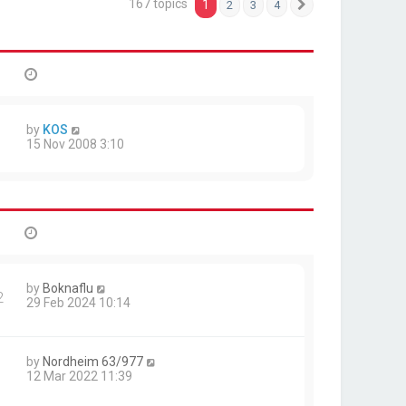
167 topics
1
2
3
4
Next
by
KOS
15 Nov 2008 3:10
by
Boknaflu
2
29 Feb 2024 10:14
by
Nordheim 63/977
1
12 Mar 2022 11:39