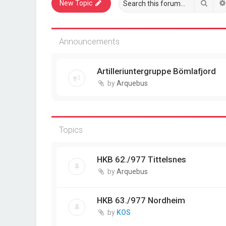
Sear
New Topic
Announcements
Artilleriuntergruppe Bömlafjord
by
Arquebus
Topics
HKB 62./977 Tittelsnes
by
Arquebus
HKB 63./977 Nordheim
by
KOS