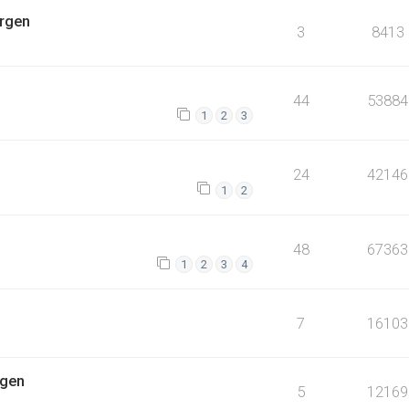
ergen
3
8413
44
53884
1
2
3
24
42146
1
2
48
67363
1
2
3
4
7
16103
rgen
5
12169