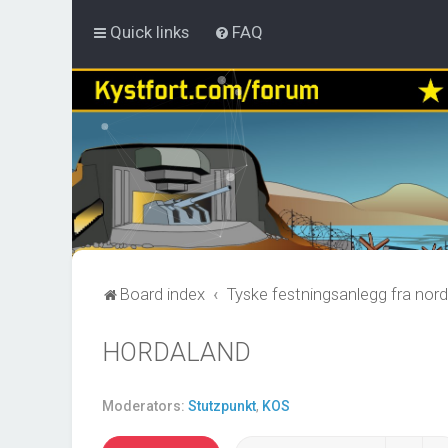
Quick links
FAQ
Board index
Tyske festningsanlegg fra nord
HORDALAND
Moderators:
Stutzpunkt
,
KOS