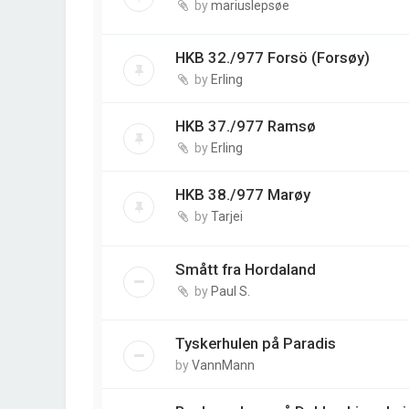
by
mariuslepsøe
HKB 32./977 Forsö (Forsøy)
by
Erling
HKB 37./977 Ramsø
by
Erling
HKB 38./977 Marøy
by
Tarjei
Smått fra Hordaland
by
Paul S.
Tyskerhulen på Paradis
by
VannMann