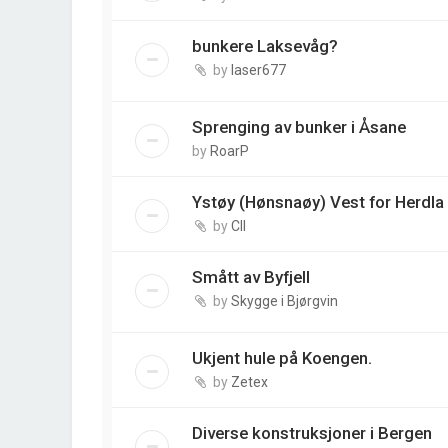
bunkere Laksevåg?
by
laser677
Sprenging av bunker i Åsane
by
RoarP
Ystøy (Hønsnaøy) Vest for Herdl
by
CII
Smått av Byfjell
by
Skygge i Bjørgvin
Ukjent hule på Koengen.
by
Zetex
Diverse konstruksjoner i Bergen