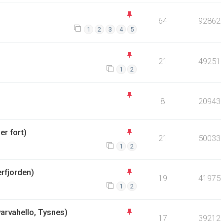
64
92862
1
2
3
4
5
21
49251
1
2
8
20943
er fort)
21
50033
1
2
rfjorden)
19
41975
1
2
arvahello, Tysnes)
17
39212