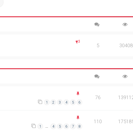
ch
Advanced search
5
30408
76
13911
1
2
3
4
5
6
110
17518
…
1
4
5
6
7
8