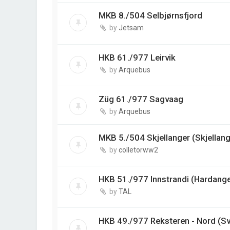
MKB 8./504 Selbjørnsfjord
by
Jetsam
HKB 61./977 Leirvik
by
Arquebus
Züg 61./977 Sagvaag
by
Arquebus
MKB 5./504 Skjellanger (Skjellang
by
colletorww2
HKB 51./977 Innstrandi (Hardange
by
TAL
HKB 49./977 Reksteren - Nord (Sv