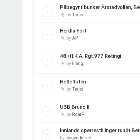
Påbegynt bunker Årstadvollen, B
by
Tarjei
Herdla Fort
by
Alf
48./H.K.A. Rgt.977 Røtingi
by
Erling
Hetlefloten
by
Tarjei
UBB Bruno II
by
RoarP
Innlands sperrestillinger rundt Be
by
slagverkeren