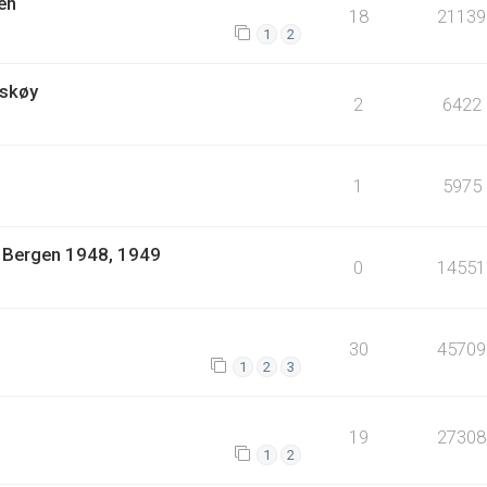
en
18
21139
1
2
Askøy
2
6422
1
5975
1: Bergen 1948, 1949
0
14551
30
45709
1
2
3
19
27308
1
2