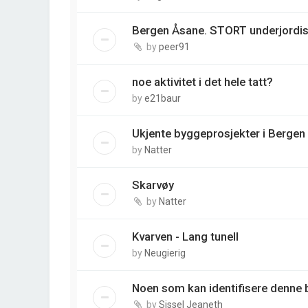
Bergen Åsane. STORT underjordisk
by
peer91
noe aktivitet i det hele tatt?
by
e21baur
Ukjente byggeprosjekter i Bergen
by
Natter
Skarvøy
by
Natter
Kvarven - Lang tunell
by
Neugierig
Noen som kan identifisere denne
by
Sissel Jeaneth