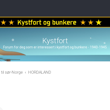
Kystfort
Forum for deg som er interessert i kystfort og bunkere - 1940-1945
 til sør-Norge
HORDALAND