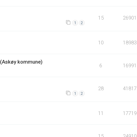
15
26901
1
2
10
18983
a (Askøy kommune)
6
16991
28
41817
1
2
11
17719
15
24910