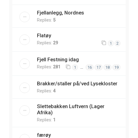
Fjellanlegg, Nordnes
Replies:
5
Flatøy
Replies:
29
1
2
Fjell Festning idag
Replies:
281
…
1
16
17
18
19
Brakker/staller på/ved Lysekloster
Replies:
4
Slettebakken Luftvern (Lager
Afrika)
Replies:
1
færøy