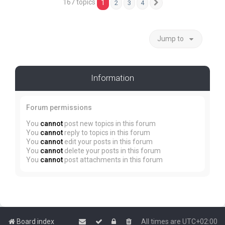
167 topics
1
2
3
4
Next
Jump to
Information
Forum permissions
You
cannot
post new topics in this forum
You
cannot
reply to topics in this forum
You
cannot
edit your posts in this forum
You
cannot
delete your posts in this forum
You
cannot
post attachments in this forum
Board index
All times are
UTC+02:00