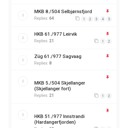
MKB 8./504 Selbjørnsfjord
Replies:
64
1
2
3
4
5
HKB 61./977 Leirvik
Replies:
21
1
2
Züg 61./977 Sagvaag
Replies:
8
MKB 5./504 Skjellanger
(Skjellanger fort)
Replies:
21
1
2
HKB 51./977 Innstrandi
(Hardangerfjorden)