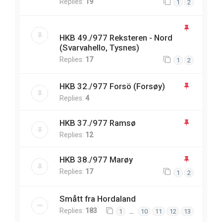
Replies:
19
1
2
HKB 49./977 Reksteren - Nord
(Svarvahello, Tysnes)
Replies:
17
1
2
HKB 32./977 Forsö (Forsøy)
Replies:
4
HKB 37./977 Ramsø
Replies:
12
HKB 38./977 Marøy
Replies:
17
1
2
Smått fra Hordaland
Replies:
183
…
1
10
11
12
13