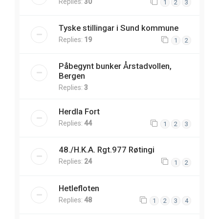
Replies:
30
1
2
3
Tyske stillingar i Sund kommune
Replies:
19
1
2
Påbegynt bunker Årstadvollen,
Bergen
Replies:
3
Herdla Fort
Replies:
44
1
2
3
48./H.K.A. Rgt.977 Røtingi
Replies:
24
1
2
Hetlefloten
Replies:
48
1
2
3
4