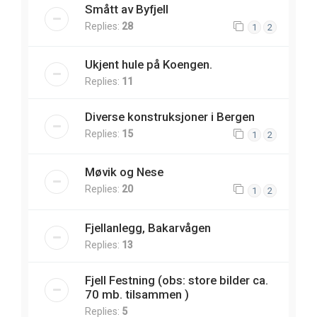
Smått av Byfjell
Replies:
28
1
2
Ukjent hule på Koengen.
Replies:
11
Diverse konstruksjoner i Bergen
Replies:
15
1
2
Møvik og Nese
Replies:
20
1
2
Fjellanlegg, Bakarvågen
Replies:
13
Fjell Festning (obs: store bilder ca.
70 mb. tilsammen )
Replies:
5