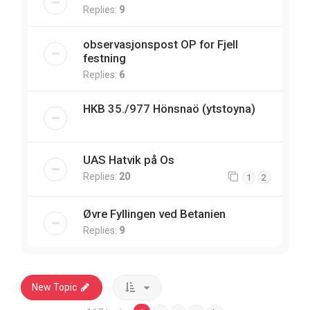
Replies:
9
observasjonspost OP for Fjell
festning
Replies:
6
HKB 35./977 Hönsnaö (ytstoyna)
UAS Hatvik på Os
Replies:
20
1
2
Øvre Fyllingen ved Betanien
Replies:
9
New Topic