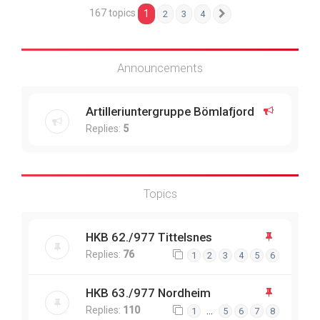
167 topics
1
2
3
4
Next
Announcements
Artilleriuntergruppe Bömlafjord
Replies:
5
Topics
HKB 62./977 Tittelsnes
Replies:
76
1
2
3
4
5
6
HKB 63./977 Nordheim
Replies:
110
…
1
5
6
7
8