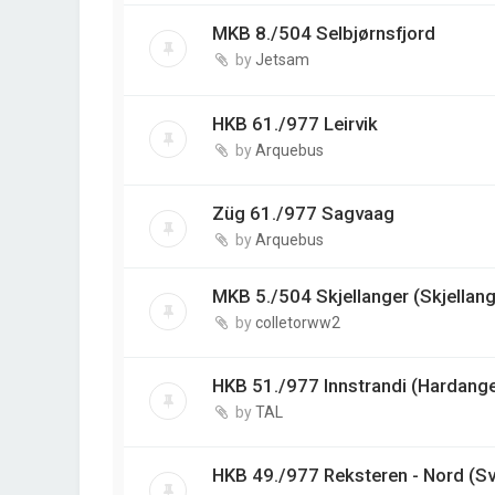
MKB 8./504 Selbjørnsfjord
by
Jetsam
HKB 61./977 Leirvik
by
Arquebus
Züg 61./977 Sagvaag
by
Arquebus
MKB 5./504 Skjellanger (Skjellang
by
colletorww2
HKB 51./977 Innstrandi (Hardange
by
TAL
HKB 49./977 Reksteren - Nord (Sv