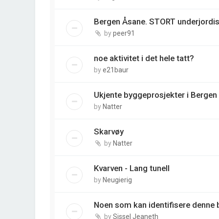
Bergen Åsane. STORT underjordisk
by
peer91
noe aktivitet i det hele tatt?
by
e21baur
Ukjente byggeprosjekter i Bergen
by
Natter
Skarvøy
by
Natter
Kvarven - Lang tunell
by
Neugierig
Noen som kan identifisere denne
by
Sissel Jeaneth