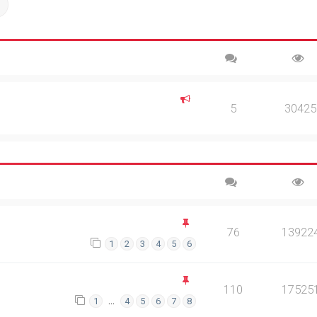
ch
Advanced search
5
30425
76
13922
1
2
3
4
5
6
110
17525
…
1
4
5
6
7
8