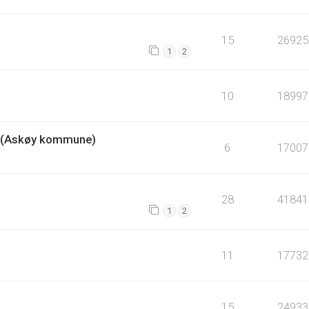
15
26925
1
2
10
18997
a (Askøy kommune)
6
17007
28
41841
1
2
11
17732
15
24933