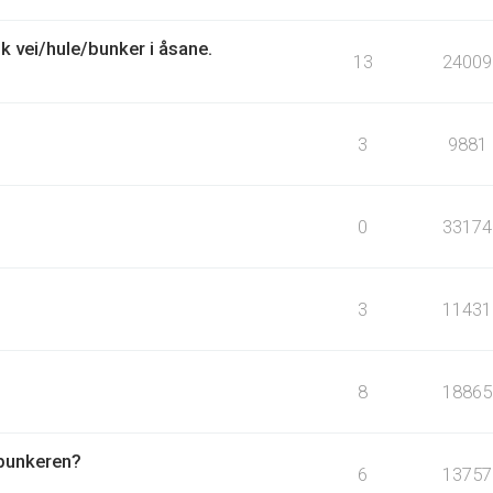
 vei/hule/bunker i åsane.
13
24009
3
9881
0
33174
3
11431
8
18865
 bunkeren?
6
13757