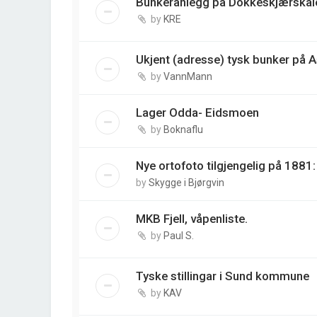
Bunkeranlegg på Dokkeskjærskai
by
KRE
Ukjent (adresse) tysk bunker på 
by
VannMann
Lager Odda- Eidsmoen
by
Boknaflu
Nye ortofoto tilgjengelig på 188
by
Skygge i Bjørgvin
MKB Fjell, våpenliste.
by
Paul S.
Tyske stillingar i Sund kommune
by
KAV