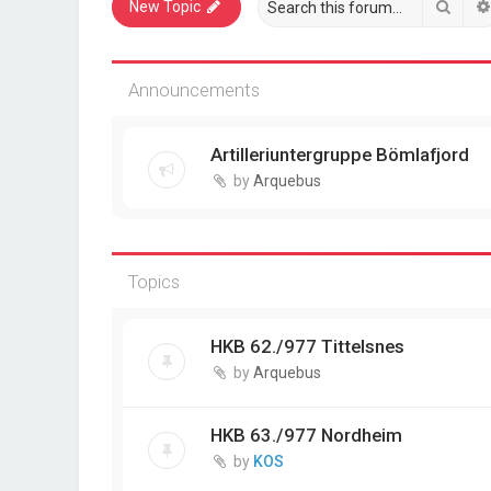
Sear
New Topic
Announcements
Artilleriuntergruppe Bömlafjord
by
Arquebus
Topics
HKB 62./977 Tittelsnes
by
Arquebus
HKB 63./977 Nordheim
by
KOS