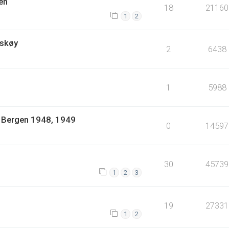
en
18
21160
1
2
Askøy
2
6438
1
5988
1: Bergen 1948, 1949
0
14597
30
45739
1
2
3
19
27331
1
2