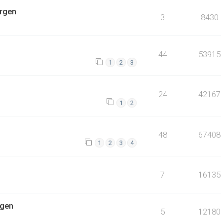
ergen
3
8430
44
53915
1
2
3
24
42167
1
2
48
67408
1
2
3
4
7
16135
rgen
5
12180