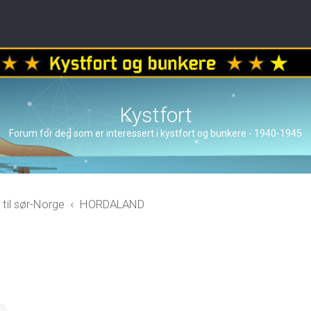
Kystfort
Forum for deg som er interessert i kystfort og bunkere - 1940-1945
 til sør-Norge
HORDALAND