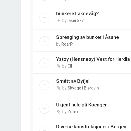
bunkere Laksevåg?
by
laser677
Sprenging av bunker i Åsane
by
RoarP
Ystøy (Hønsnaøy) Vest for Herdl
by
CII
Smått av Byfjell
by
Skygge i Bjørgvin
Ukjent hule på Koengen.
by
Zetex
Diverse konstruksjoner i Bergen