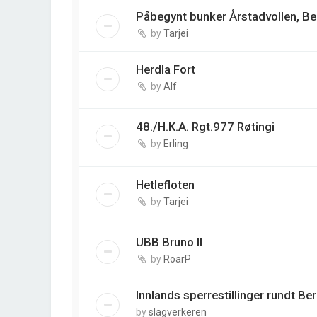
Påbegynt bunker Årstadvollen, B
by
Tarjei
Herdla Fort
by
Alf
48./H.K.A. Rgt.977 Røtingi
by
Erling
Hetlefloten
by
Tarjei
UBB Bruno II
by
RoarP
Innlands sperrestillinger rundt Be
by
slagverkeren