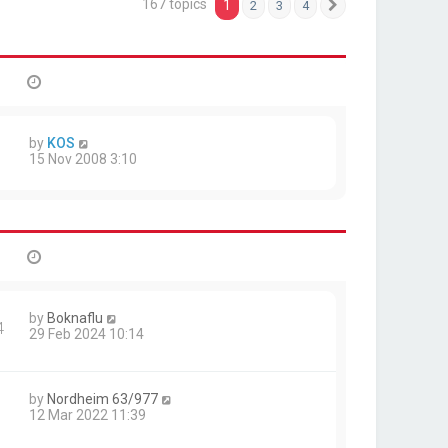
167 topics
1
2
3
4
Next
by
KOS
15 Nov 2008 3:10
by
Boknaflu
4
29 Feb 2024 10:14
by
Nordheim 63/977
1
12 Mar 2022 11:39