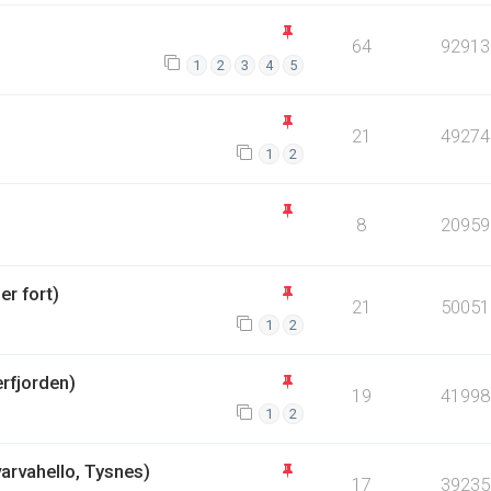
64
92913
1
2
3
4
5
21
49274
1
2
8
20959
er fort)
21
50051
1
2
rfjorden)
19
41998
1
2
arvahello, Tysnes)
17
39235