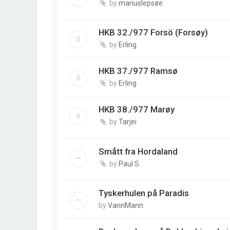
by
mariuslepsøe
HKB 32./977 Forsö (Forsøy)
by
Erling
HKB 37./977 Ramsø
by
Erling
HKB 38./977 Marøy
by
Tarjei
Smått fra Hordaland
by
Paul S.
Tyskerhulen på Paradis
by
VannMann