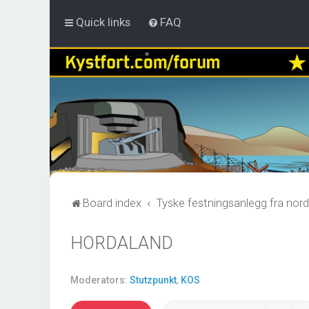
Quick links
FAQ
Board index
Tyske festningsanlegg fra nord
HORDALAND
Moderators:
Stutzpunkt
,
KOS