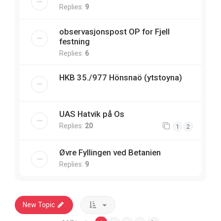
Replies:
9
observasjonspost OP for Fjell
festning
Replies:
6
HKB 35./977 Hönsnaö (ytstoyna)
UAS Hatvik på Os
Replies:
20
1
2
Øvre Fyllingen ved Betanien
Replies:
9
New Topic