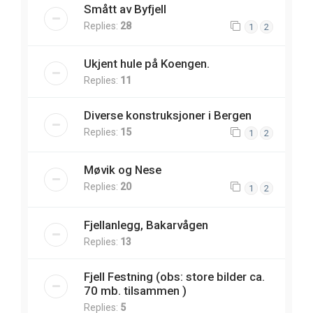
Smått av Byfjell
Replies:
28
1
2
Ukjent hule på Koengen.
Replies:
11
Diverse konstruksjoner i Bergen
Replies:
15
1
2
Møvik og Nese
Replies:
20
1
2
Fjellanlegg, Bakarvågen
Replies:
13
Fjell Festning (obs: store bilder ca.
70 mb. tilsammen )
Replies:
5