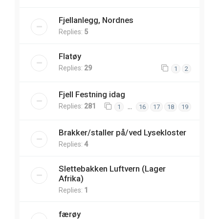
Fjellanlegg, Nordnes
Replies:
5
Flatøy
Replies:
29
1
2
Fjell Festning idag
Replies:
281
…
1
16
17
18
19
Brakker/staller på/ved Lysekloster
Replies:
4
Slettebakken Luftvern (Lager
Afrika)
Replies:
1
færøy