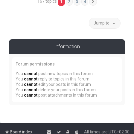
167 topics
1
2
3
4
Next
Jump to
Information
Forum permissions
You
cannot
post new topics in this forum
You
cannot
reply to topics in this forum
You
cannot
edit your posts in this forum
You
cannot
delete your posts in this forum
You
cannot
post attachments in this forum
Board index
All times are
UTC+02:00