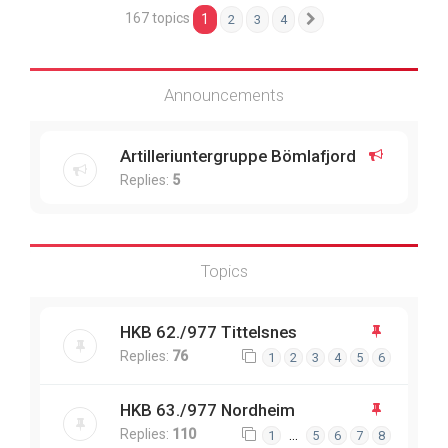
167 topics
1
2
3
4
Next
Announcements
Artilleriuntergruppe Bömlafjord
Replies:
5
Topics
HKB 62./977 Tittelsnes
Replies:
76
1
2
3
4
5
6
HKB 63./977 Nordheim
Replies:
110
…
1
5
6
7
8