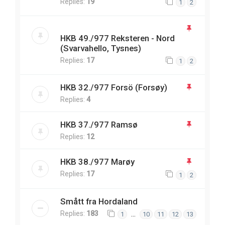
Replies:
19
1
2
HKB 49./977 Reksteren - Nord
(Svarvahello, Tysnes)
Replies:
17
1
2
HKB 32./977 Forsö (Forsøy)
Replies:
4
HKB 37./977 Ramsø
Replies:
12
HKB 38./977 Marøy
Replies:
17
1
2
Smått fra Hordaland
Replies:
183
…
1
10
11
12
13