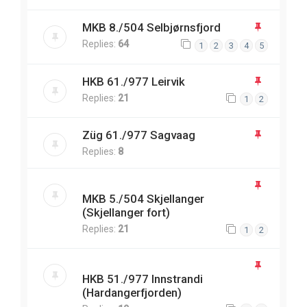
MKB 8./504 Selbjørnsfjord
Replies:
64
1
2
3
4
5
HKB 61./977 Leirvik
Replies:
21
1
2
Züg 61./977 Sagvaag
Replies:
8
MKB 5./504 Skjellanger
(Skjellanger fort)
Replies:
21
1
2
HKB 51./977 Innstrandi
(Hardangerfjorden)