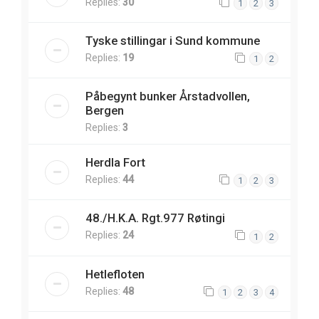
Replies:
30
1
2
3
Tyske stillingar i Sund kommune
Replies:
19
1
2
Påbegynt bunker Årstadvollen,
Bergen
Replies:
3
Herdla Fort
Replies:
44
1
2
3
48./H.K.A. Rgt.977 Røtingi
Replies:
24
1
2
Hetlefloten
Replies:
48
1
2
3
4