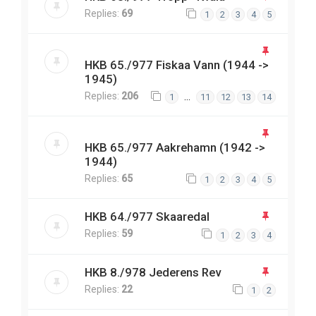
Replies:
69
1
2
3
4
5
HKB 65./977 Fiskaa Vann (1944 ->
1945)
Replies:
206
…
1
11
12
13
14
HKB 65./977 Aakrehamn (1942 ->
1944)
Replies:
65
1
2
3
4
5
HKB 64./977 Skaaredal
Replies:
59
1
2
3
4
HKB 8./978 Jederens Rev
Replies:
22
1
2