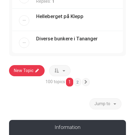
Replies:
1
Helleberget på Klepp
Diverse bunkere i Tananger
New Topic
100 topics
1
2
Next
Jump to
Information