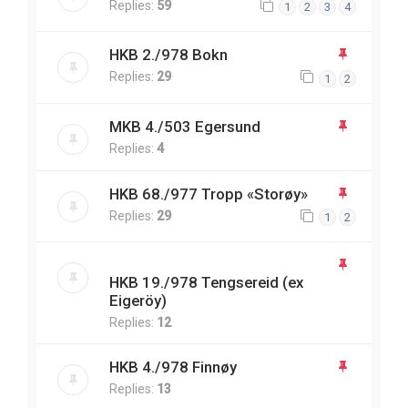
Replies:
59
1
2
3
4
HKB 2./978 Bokn
Replies:
29
1
2
MKB 4./503 Egersund
Replies:
4
HKB 68./977 Tropp «Storøy»
Replies:
29
1
2
HKB 19./978 Tengsereid (ex
Eigeröy)
Replies:
12
HKB 4./978 Finnøy
Replies:
13