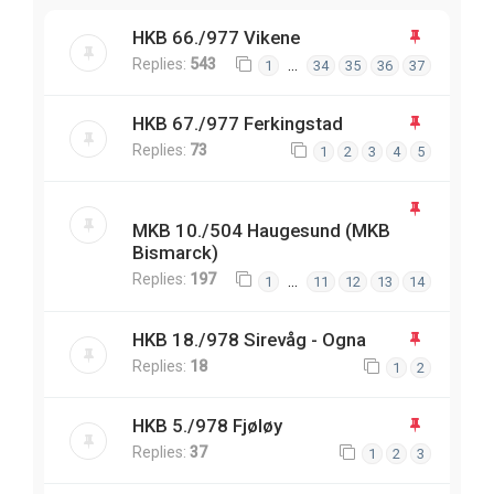
HKB 66./977 Vikene
Replies:
543
…
1
34
35
36
37
HKB 67./977 Ferkingstad
Replies:
73
1
2
3
4
5
MKB 10./504 Haugesund (MKB
Bismarck)
Replies:
197
…
1
11
12
13
14
HKB 18./978 Sirevåg - Ogna
Replies:
18
1
2
HKB 5./978 Fjøløy
Replies:
37
1
2
3