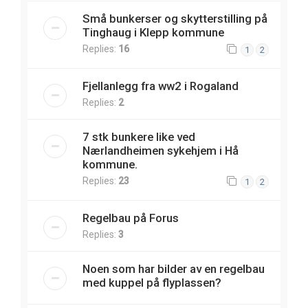
Små bunkerser og skytterstilling på
Tinghaug i Klepp kommune
Replies:
16
1
2
Fjellanlegg fra ww2 i Rogaland
Replies:
2
7 stk bunkere like ved
Nærlandheimen sykehjem i Hå
kommune.
Replies:
23
1
2
Regelbau på Forus
Replies:
3
Noen som har bilder av en regelbau
med kuppel på flyplassen?