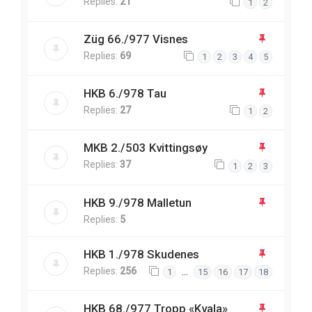
Replies:
21
1
2
Züg 66./977 Visnes
Replies:
69
1
2
3
4
5
HKB 6./978 Tau
Replies:
27
1
2
MKB 2./503 Kvittingsøy
Replies:
37
1
2
3
HKB 9./978 Malletun
Replies:
5
HKB 1./978 Skudenes
Replies:
256
…
1
15
16
17
18
HKB 68./977 Tropp «Kvala»