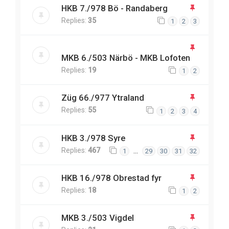
HKB 7./978 Bö - Randaberg
Replies:
35
1
2
3
MKB 6./503 Närbö - MKB Lofoten
Replies:
19
1
2
Züg 66./977 Ytraland
Replies:
55
1
2
3
4
HKB 3./978 Syre
Replies:
467
…
1
29
30
31
32
HKB 16./978 Obrestad fyr
Replies:
18
1
2
MKB 3./503 Vigdel