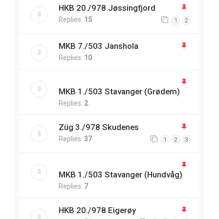
HKB 20./978 Jøssingfjord
Replies:
15
1
2
MKB 7./503 Janshola
Replies:
10
MKB 1./503 Stavanger (Grødem)
Replies:
2
Züg 3./978 Skudenes
Replies:
37
1
2
3
MKB 1./503 Stavanger (Hundvåg)
Replies:
7
HKB 20./978 Eigerøy