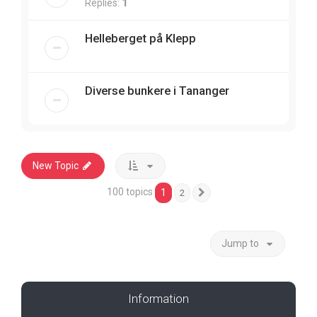
Replies:
1
Helleberget på Klepp
Diverse bunkere i Tananger
New Topic
100 topics
1
2
Next
Jump to
Information