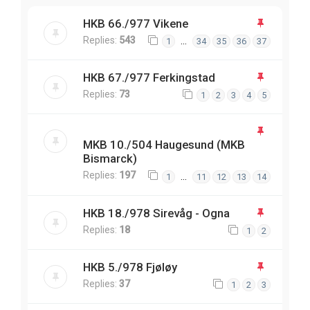
HKB 66./977 Vikene
Replies:
543
…
1
34
35
36
37
HKB 67./977 Ferkingstad
Replies:
73
1
2
3
4
5
MKB 10./504 Haugesund (MKB
Bismarck)
Replies:
197
…
1
11
12
13
14
HKB 18./978 Sirevåg - Ogna
Replies:
18
1
2
HKB 5./978 Fjøløy
Replies:
37
1
2
3