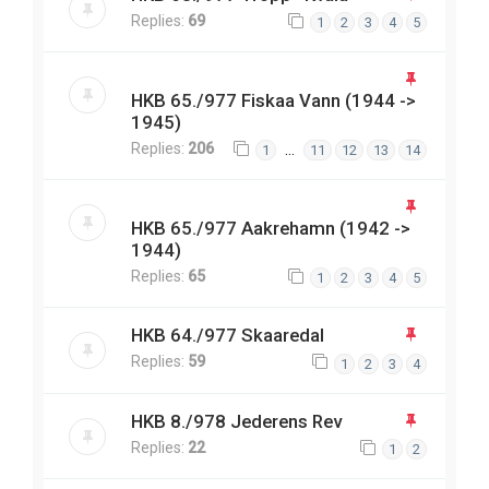
Replies:
69
1
2
3
4
5
HKB 65./977 Fiskaa Vann (1944 ->
1945)
Replies:
206
…
1
11
12
13
14
HKB 65./977 Aakrehamn (1942 ->
1944)
Replies:
65
1
2
3
4
5
HKB 64./977 Skaaredal
Replies:
59
1
2
3
4
HKB 8./978 Jederens Rev
Replies:
22
1
2