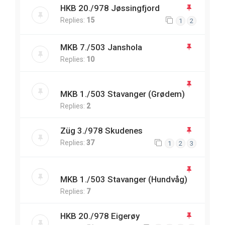
HKB 20./978 Jøssingfjord
Replies:
15
1
2
MKB 7./503 Janshola
Replies:
10
MKB 1./503 Stavanger (Grødem)
Replies:
2
Züg 3./978 Skudenes
Replies:
37
1
2
3
MKB 1./503 Stavanger (Hundvåg)
Replies:
7
HKB 20./978 Eigerøy