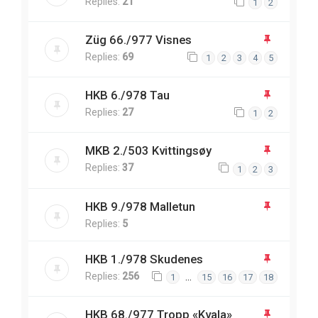
Replies:
21
1
2
Züg 66./977 Visnes
Replies:
69
1
2
3
4
5
HKB 6./978 Tau
Replies:
27
1
2
MKB 2./503 Kvittingsøy
Replies:
37
1
2
3
HKB 9./978 Malletun
Replies:
5
HKB 1./978 Skudenes
Replies:
256
…
1
15
16
17
18
HKB 68./977 Tropp «Kvala»