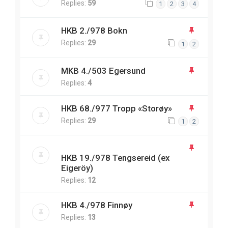
Replies:
59
1
2
3
4
HKB 2./978 Bokn
Replies:
29
1
2
MKB 4./503 Egersund
Replies:
4
HKB 68./977 Tropp «Storøy»
Replies:
29
1
2
HKB 19./978 Tengsereid (ex
Eigeröy)
Replies:
12
HKB 4./978 Finnøy
Replies:
13