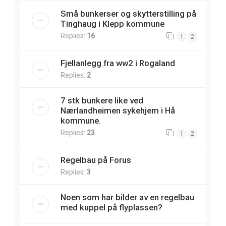
Små bunkerser og skytterstilling på
Tinghaug i Klepp kommune
Replies:
16
1
2
Fjellanlegg fra ww2 i Rogaland
Replies:
2
7 stk bunkere like ved
Nærlandheimen sykehjem i Hå
kommune.
Replies:
23
1
2
Regelbau på Forus
Replies:
3
Noen som har bilder av en regelbau
med kuppel på flyplassen?