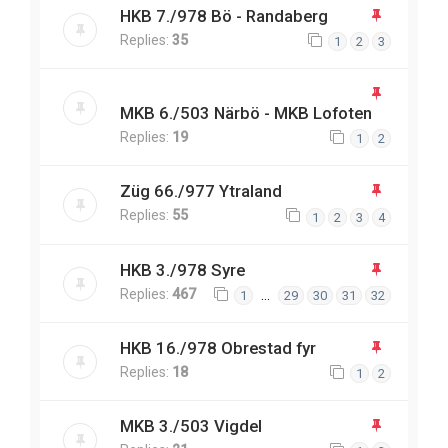
HKB 7./978 Bö - Randaberg
Replies:
35
1
2
3
MKB 6./503 Närbö - MKB Lofoten
Replies:
19
1
2
Züg 66./977 Ytraland
Replies:
55
1
2
3
4
HKB 3./978 Syre
Replies:
467
…
1
29
30
31
32
HKB 16./978 Obrestad fyr
Replies:
18
1
2
MKB 3./503 Vigdel