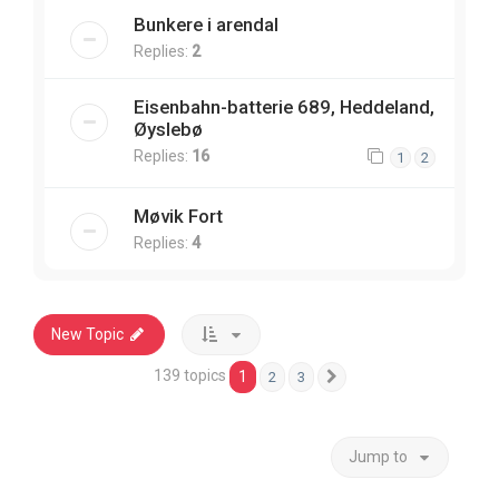
Bunkere i arendal
Replies:
2
Eisenbahn-batterie 689, Heddeland,
Øyslebø
Replies:
16
1
2
Møvik Fort
Replies:
4
New Topic
139 topics
1
2
3
Next
Jump to