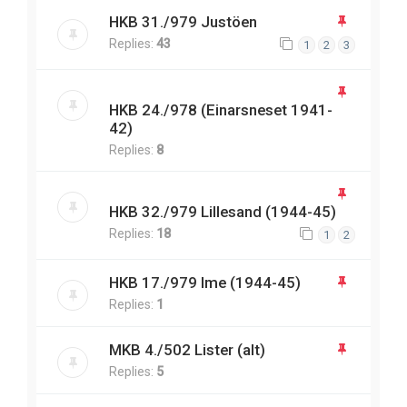
HKB 31./979 Justöen
Replies:
43
1
2
3
HKB 24./978 (Einarsneset 1941-
42)
Replies:
8
HKB 32./979 Lillesand (1944-45)
Replies:
18
1
2
HKB 17./979 Ime (1944-45)
Replies:
1
MKB 4./502 Lister (alt)
Replies:
5