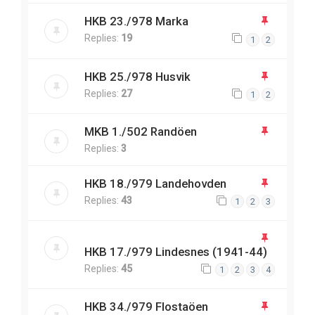
HKB 23./978 Marka
Replies:
19
1
2
HKB 25./978 Husvik
Replies:
27
1
2
MKB 1./502 Randöen
Replies:
3
HKB 18./979 Landehovden
Replies:
43
1
2
3
HKB 17./979 Lindesnes (1941-44)
Replies:
45
1
2
3
4
HKB 34./979 Flostaöen