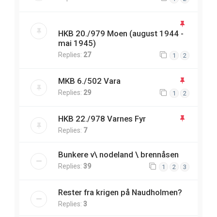
HKB 20./979 Moen (august 1944 -
mai 1945)
Replies:
27
1
2
MKB 6./502 Vara
Replies:
29
1
2
HKB 22./978 Varnes Fyr
Replies:
7
Bunkere v\ nodeland \ brennåsen
Replies:
39
1
2
3
Rester fra krigen på Naudholmen?
Replies:
3