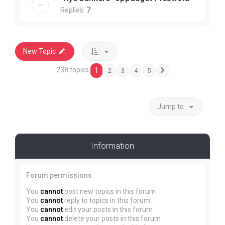
Replies:
7
New Topic
238 topics
1
2
3
4
5
Next
Jump to
Information
Forum permissions
You
cannot
post new topics in this forum
You
cannot
reply to topics in this forum
You
cannot
edit your posts in this forum
You
cannot
delete your posts in this forum