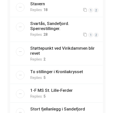
Stavern
Replies:
18
1
2
Svartås, Sandefjord.
Sperrestillinger.
Replies:
28
1
2
Støttepunkt ved Virikdammen blir
revet
Replies:
2
To stillinger i Kronliakrysset
Replies:
5
1-F MS St. Lille-Ferder
Replies:
5
Stort fjellanlegg i Sandefjord