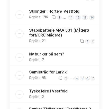
Stillinger i Horten/ Vestfold
Replies:
196
…
1
11
12
13
14
Stabsbatterie MAA 501 (Mågerø
fort/CRC Mågerø)
Replies:
21
1
2
Ny bunker på sem?
Replies:
7
Samletråd for Larvik
Replies:
93
…
1
4
5
6
7
Tyske leire i Vestfold
Replies:
2