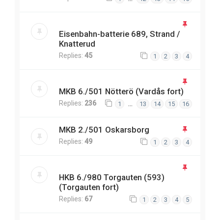
Eisenbahn-batterie 689, Strand /
Knatterud
Replies:
45
1
2
3
4
MKB 6./501 Nötterö (Vardås fort)
Replies:
236
…
1
13
14
15
16
MKB 2./501 Oskarsborg
Replies:
49
1
2
3
4
HKB 6./980 Torgauten (593)
(Torgauten fort)
Replies:
67
1
2
3
4
5