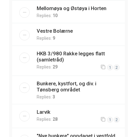
Mellomøya og Østøya i Horten
Replies:
10
Vestre Bolærne
Replies:
9
HKB 3/980 Rakke legges flatt
(samletråd)
Replies:
29
1
2
Bunkere, kystfort, og div. i
Tønsberg området
Replies:
3
Larvik
Replies:
28
1
2
"Nye bunkere" oppdaget i vestfold