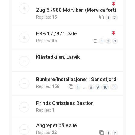
Zug 6./980 Mörviken (Mørvika fort)
Replies:
15
1
2
HKB 17./971 Dale
Replies:
36
1
2
3
Klåstadkilen, Larvik
Bunkere/installasjoner i Sandefjord
Replies:
156
…
1
8
9
10
11
Prinds Christians Bastion
Replies:
1
Angrepet på Vallø
Replies:
22
1
2