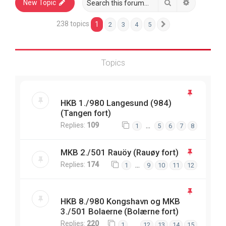
Search
Advanced 
New Topic
238 topics
1
2
3
4
5
Next
Topics
HKB 1./980 Langesund (984)
(Tangen fort)
Replies:
109
…
1
5
6
7
8
MKB 2./501 Rauöy (Rauøy fort)
Replies:
174
…
1
9
10
11
12
HKB 8./980 Kongshavn og MKB
3./501 Bolaerne (Bolærne fort)
Replies:
220
…
1
12
13
14
15