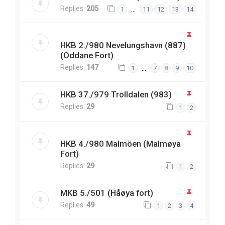
Replies:
205
…
1
11
12
13
14
HKB 2./980 Nevelungshavn (887)
(Oddane Fort)
Replies:
147
…
1
7
8
9
10
HKB 37./979 Trolldalen (983)
Replies:
29
1
2
HKB 4./980 Malmöen (Malmøya
Fort)
Replies:
29
1
2
MKB 5./501 (Håøya fort)
Replies:
49
1
2
3
4