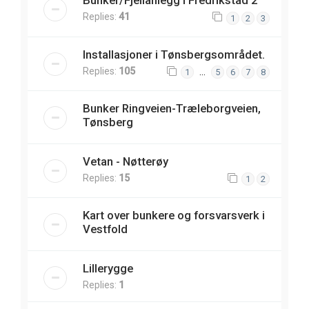
Bunker/Fjellanlegg i Fredrikstad 2
Replies:
41
1
2
3
Installasjoner i Tønsbergsområdet.
Replies:
105
…
1
5
6
7
8
Bunker Ringveien-Træleborgveien,
Tønsberg
Vetan - Nøtterøy
Replies:
15
1
2
Kart over bunkere og forsvarsverk i
Vestfold
Lillerygge
Replies:
1