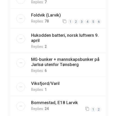
Replies:
7
Foldvik (Larvik)
Replies:
78
1
2
3
4
5
6
Hukodden batteri, norsk luftvern 9.
april
Replies:
2
MG-bunker + mannskapsbunker på
Jarlsø utenfor Tønsberg
Replies:
6
Viksfjord/Varil
Replies:
1
Bommestad, E18 Larvik
Replies:
24
1
2