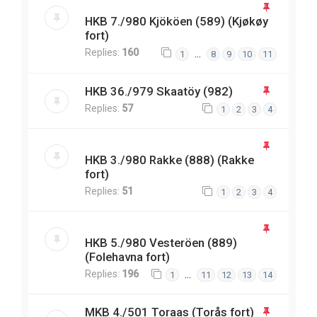
HKB 7./980 Kjököen (589) (Kjøkøy
fort)
Replies:
160
…
1
8
9
10
11
HKB 36./979 Skaatöy (982)
Replies:
57
1
2
3
4
HKB 3./980 Rakke (888) (Rakke
fort)
Replies:
51
1
2
3
4
HKB 5./980 Vesteröen (889)
(Folehavna fort)
Replies:
196
…
1
11
12
13
14
MKB 4./501 Toraas (Torås fort)