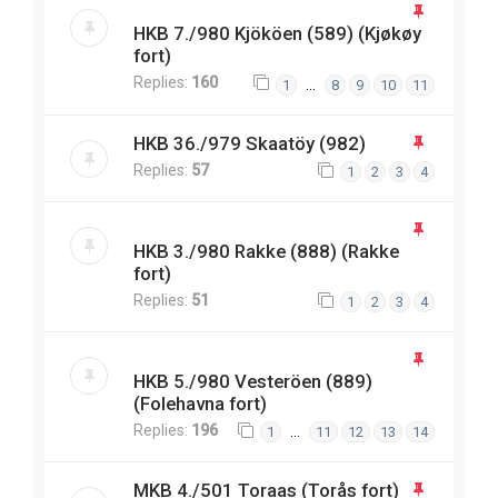
HKB 7./980 Kjököen (589) (Kjøkøy
fort)
Replies:
160
…
1
8
9
10
11
HKB 36./979 Skaatöy (982)
Replies:
57
1
2
3
4
HKB 3./980 Rakke (888) (Rakke
fort)
Replies:
51
1
2
3
4
HKB 5./980 Vesteröen (889)
(Folehavna fort)
Replies:
196
…
1
11
12
13
14
MKB 4./501 Toraas (Torås fort)