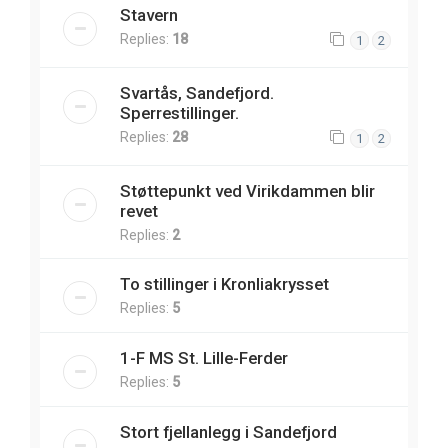
Stavern
Replies:
18
1
2
Svartås, Sandefjord.
Sperrestillinger.
Replies:
28
1
2
Støttepunkt ved Virikdammen blir
revet
Replies:
2
To stillinger i Kronliakrysset
Replies:
5
1-F MS St. Lille-Ferder
Replies:
5
Stort fjellanlegg i Sandefjord