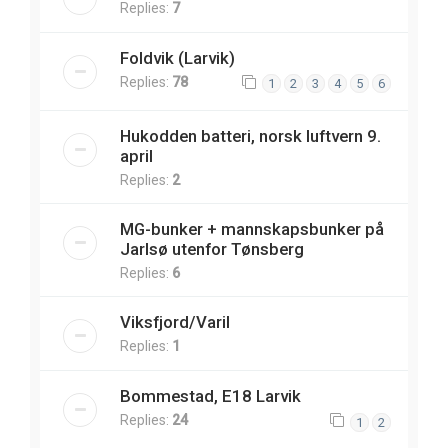
Replies:
7
Foldvik (Larvik)
Replies:
78
1
2
3
4
5
6
Hukodden batteri, norsk luftvern 9.
april
Replies:
2
MG-bunker + mannskapsbunker på
Jarlsø utenfor Tønsberg
Replies:
6
Viksfjord/Varil
Replies:
1
Bommestad, E18 Larvik
Replies:
24
1
2