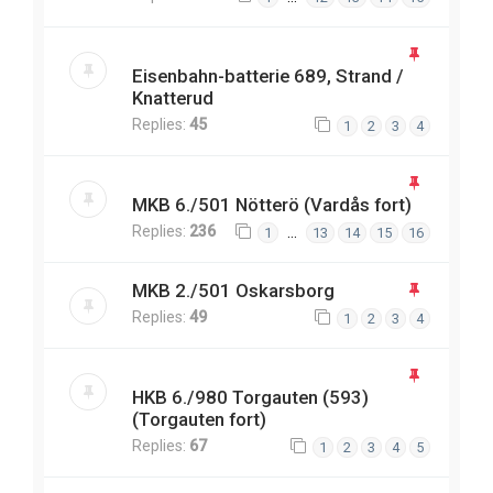
Eisenbahn-batterie 689, Strand /
Knatterud
Replies:
45
1
2
3
4
MKB 6./501 Nötterö (Vardås fort)
Replies:
236
…
1
13
14
15
16
MKB 2./501 Oskarsborg
Replies:
49
1
2
3
4
HKB 6./980 Torgauten (593)
(Torgauten fort)
Replies:
67
1
2
3
4
5