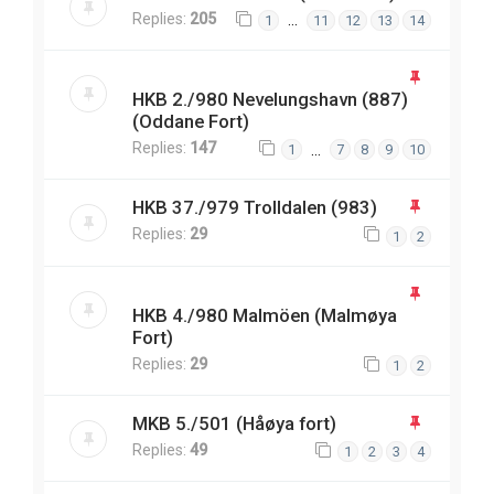
Replies:
205
…
1
11
12
13
14
HKB 2./980 Nevelungshavn (887)
(Oddane Fort)
Replies:
147
…
1
7
8
9
10
HKB 37./979 Trolldalen (983)
Replies:
29
1
2
HKB 4./980 Malmöen (Malmøya
Fort)
Replies:
29
1
2
MKB 5./501 (Håøya fort)
Replies:
49
1
2
3
4