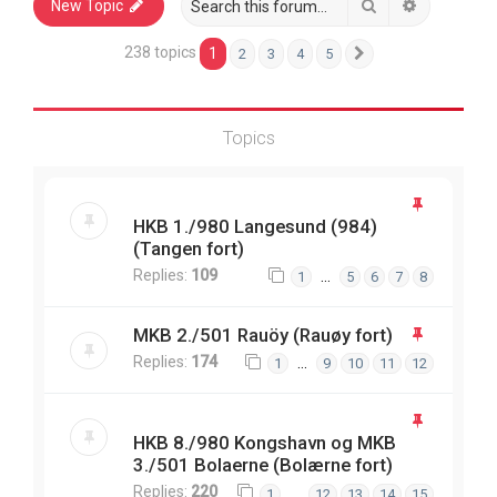
Search
Advanced 
New Topic
238 topics
1
2
3
4
5
Next
Topics
HKB 1./980 Langesund (984)
(Tangen fort)
Replies:
109
…
1
5
6
7
8
MKB 2./501 Rauöy (Rauøy fort)
Replies:
174
…
1
9
10
11
12
HKB 8./980 Kongshavn og MKB
3./501 Bolaerne (Bolærne fort)
Replies:
220
…
1
12
13
14
15