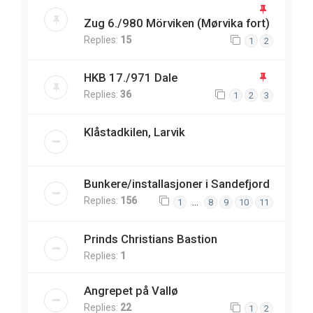
Zug 6./980 Mörviken (Mørvika fort)
Replies:
15
1
2
HKB 17./971 Dale
Replies:
36
1
2
3
Klåstadkilen, Larvik
Bunkere/installasjoner i Sandefjord
Replies:
156
…
1
8
9
10
11
Prinds Christians Bastion
Replies:
1
Angrepet på Vallø
Replies:
22
1
2