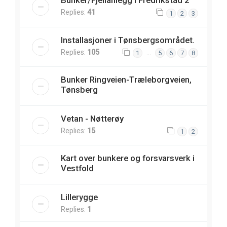
Bunker/Fjellanlegg i Fredrikstad 2
Replies:
41
1
2
3
Installasjoner i Tønsbergsområdet.
Replies:
105
…
1
5
6
7
8
Bunker Ringveien-Træleborgveien,
Tønsberg
Vetan - Nøtterøy
Replies:
15
1
2
Kart over bunkere og forsvarsverk i
Vestfold
Lillerygge
Replies:
1