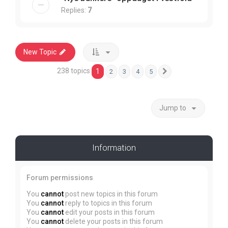
Replies:
7
New Topic
238 topics
1
2
3
4
5
Next
Jump to
Information
Forum permissions
You
cannot
post new topics in this forum
You
cannot
reply to topics in this forum
You
cannot
edit your posts in this forum
You
cannot
delete your posts in this forum