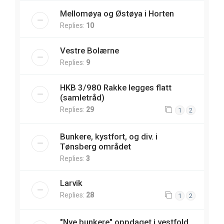
Mellomøya og Østøya i Horten
Replies:
10
Vestre Bolærne
Replies:
9
HKB 3/980 Rakke legges flatt
(samletråd)
Replies:
29
1
2
Bunkere, kystfort, og div. i
Tønsberg området
Replies:
3
Larvik
Replies:
28
1
2
"Nye bunkere" oppdaget i vestfold